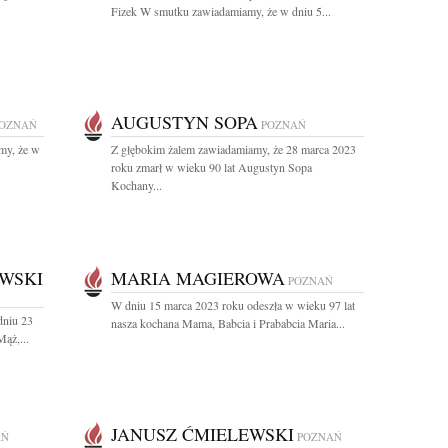
Fizek W smutku zawiadamiamy, że w dniu 5...
AUGUSTYN SOPA
OZNAŃ
POZNAŃ
my, że w
Z głębokim żalem zawiadamiamy, że 28 marca 2023
roku zmarł w wieku 90 lat Augustyn Sopa
Kochany...
WSKI
MARIA MAGIEROWA
POZNAŃ
W dniu 15 marca 2023 roku odeszła w wieku 97 lat
dniu 23
nasza kochana Mama, Babcia i Prababcia Maria...
ąż,...
JANUSZ ĆMIELEWSKI
AŃ
POZNAŃ