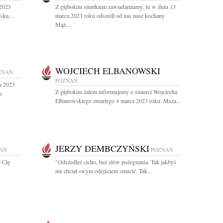
.2023
Z głębokim smutkiem zawiadamiamy, że w dniu 13
ska...
marca 2023 roku odszedł od nas nasz kochany
Mąż,...
WOJCIECH ELBANOWSKI
ZNAŃ
POZNAŃ
a 2023
Z głębokim żalem informujemy o śmierci Wojciecha
k
Elbanowskiego zmarłego 4 marca 2023 roku. Msza...
JERZY DEMBCZYŃSKI
AŃ
POZNAŃ
 Cię
"Odszedłeś cicho, bez słów pożegnania. Tak jakbyś
nie chciał swym odejściem smucić. Tak...