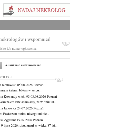
 nekrologów i wspomnień
wisko lub numer ogłoszenia:
+ szukanie zaawansowane
KROLOGI
z Kotłowski
05.08.2026
Poznań
mnym żalem i bólem w sercu...
yna Kowandy
wiek: 93
03.08.2026
Poznań
okim żalem zawiadamiamy, że w dniu 28...
na Janowicz
24.07.2026
Poznań
st Pasterzem moim, niczego mi nie...
ew Zygmunt
15.07.2026
Poznań
9 lipca 2026 roku, zmarł w wieku 87 lat...