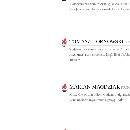
Z olbrzymim żalem informuję, że dn. 15.03
zmarła w wieku 99 lat dr med. Irena Bowbel
TOMASZ HORNOWSKI
PO
Z głębokim żalem zawiadamiamy, że 7 marc
roku zmarł nasz ukochany Mąż, Brat i Wuje
Tomasz...
MARIAN MAGDZIAK
POZN
Może Cię swoim bólem w ziemi otulę, może
jasną nadzieją myśli moje ogrzeją. Tylko...