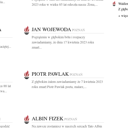
a...
Waldem
2023 roku w wieku 85 lat odeszła nasza: Żona,...
Z głęb
+ więc
A
JAN WOJEWODA
POZNAŃ
Pogrążeniu w głębokim bólu i rozpaczy
zawiadamiamy, że dnia 17 kwietnia 2023 roku
ciętej...
zmarł...
PIOTR PAWLAK
POZNAŃ
Z głębokim żalem zawiadamiamy że 7 kwietnia 2023
u 88 lat
roku zmarł Piotr Pawlak poeta, malarz,...
twa...
ALBIN FIZEK
Ń
POZNAŃ
pogodzić
Na zawsze zostaniesz w naszych sercach Tato Albin