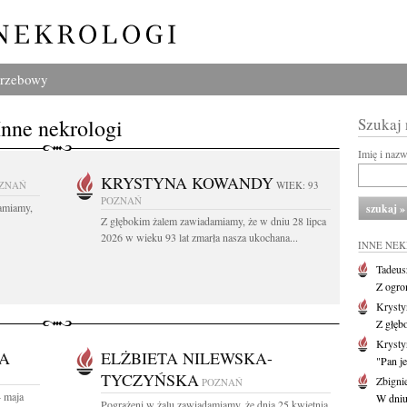
grzebowy
Inne nekrologi
Szukaj
Imię i naz
KRYSTYNA KOWANDY
ZNAŃ
WIEK: 93
POZNAŃ
amiamy,
Z głębokim żalem zawiadamiamy, że w dniu 28 lipca
2026 w wieku 93 lat zmarła nasza ukochana...
INNE NE
Tadeus
Z ogro
Kryst
Z głęb
Krysty
BA
ELŻBIETA NILEWSKA-
"Pan je
TYCZYŃSKA
Zbigni
POZNAŃ
4 maja
W dniu 
Pogrążeni w żalu zawiadamiamy, że dnia 25 kwietnia