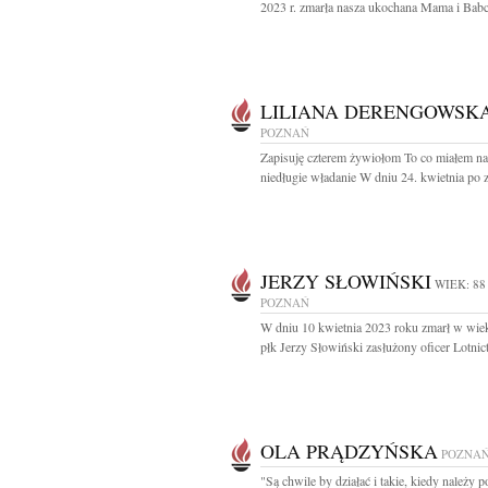
2023 r. zmarła nasza ukochana Mama i Babci
LILIANA DERENGOWSK
POZNAŃ
Zapisuję czterem żywiołom To co miałem na
niedługie władanie W dniu 24. kwietnia po za
JERZY SŁOWIŃSKI
WIEK: 88
POZNAŃ
W dniu 10 kwietnia 2023 roku zmarł w wiek
płk Jerzy Słowiński zasłużony oficer Lotnic
OLA PRĄDZYŃSKA
POZNA
"Są chwile by działać i takie, kiedy należy 