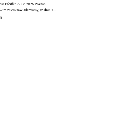
ar Pfeiffer
22.06.2026
Poznań
okim żalem zawiadamiamy, że dnia 7...
ej