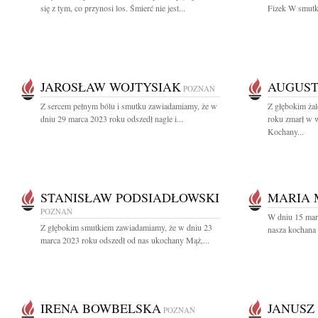
się z tym, co przynosi los. Śmierć nie jest...
Fizek W smutk
JAROSŁAW WOJTYSIAK
AUGUST
POZNAŃ
Z sercem pełnym bólu i smutku zawiadamiamy, że w
Z głębokim ża
dniu 29 marca 2023 roku odszedł nagle i...
roku zmarł w 
Kochany...
STANISŁAW PODSIADŁOWSKI
MARIA 
POZNAŃ
W dniu 15 mar
Z głębokim smutkiem zawiadamiamy, że w dniu 23
nasza kochana 
marca 2023 roku odszedł od nas ukochany Mąż,...
IRENA BOWBELSKA
JANUSZ
POZNAŃ