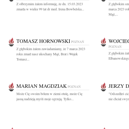
Z olbrzymim żalem informuję, że dn. 15.03.2023
Z głębokim sm
zmarła w wieku 99 lat dr med. Irena Bowbelska...
marca 2023 ro
Mąż,...
TOMASZ HORNOWSKI
WOJCIE
POZNAŃ
POZNAŃ
Z głębokim żalem zawiadamiamy, że 7 marca 2023
Z głębokim ża
roku zmarł nasz ukochany Mąż, Brat i Wujek
Elbanowskiego
Tomasz...
MARIAN MAGDZIAK
JERZY 
POZNAŃ
Może Cię swoim bólem w ziemi otulę, może Cię
"Odszedłeś cic
jasną nadzieją myśli moje ogrzeją. Tylko...
nie chciał swy