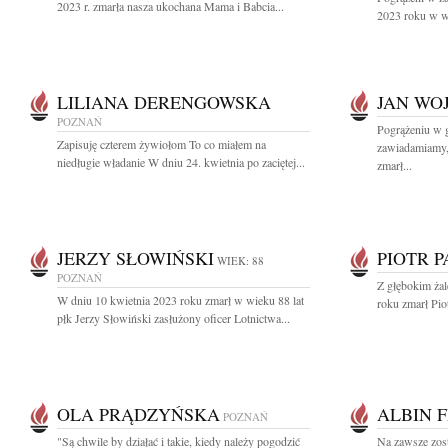
2023 r. zmarła nasza ukochana Mama i Babcia...
2023 roku w wi
LILIANA DERENGOWSKA
JAN WO
POZNAŃ
Pogrążeniu w g
Zapisuję czterem żywiołom To co miałem na
zawiadamiamy, 
niedługie władanie W dniu 24. kwietnia po zaciętej...
zmarł...
JERZY SŁOWIŃSKI
PIOTR 
WIEK: 88
POZNAŃ
Z głębokim ża
W dniu 10 kwietnia 2023 roku zmarł w wieku 88 lat
roku zmarł Piot
płk Jerzy Słowiński zasłużony oficer Lotnictwa...
OLA PRĄDZYŃSKA
ALBIN F
POZNAŃ
"Są chwile by działać i takie, kiedy należy pogodzić
Na zawsze zost