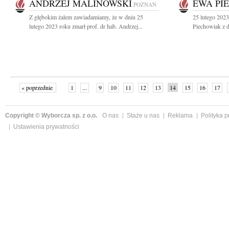
ANDRZEJ MALINOWSKI
EWA PI
POZNAŃ
Z głębokim żalem zawiadamiamy, że w dniu 25
25 lutego 2023
lutego 2023 roku zmarł prof. dr hab. Andrzej...
Piechowiak z 
« poprzednie
1
...
9
10
11
12
13
14
15
16
17
»
Copyright © Wyborcza sp. z o.o.
O nas
Staże u nas
Reklama
Polityka 
Ustawienia prywatności