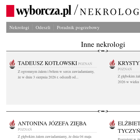
Nekrologi
Odeszli
Poradnik pogrzebowy
Inne nekrologi
TADEUSZ KOTŁOWSKI
KRYST
POZNAŃ
POZNAŃ
Z ogromnym żalem i bólem w sercu zawiadamiamy,
Z głębokim żal
że w dniu 3 sierpnia 2026 r. odszedł od...
2026 w wieku 9
ANTONINA JÓZEFA ZIĘBA
ELŻBIE
POZNAŃ
TYCZY
Z głębokim żalem zawiadamiamy, że dnia 04 maja
Pogrążeni w ża