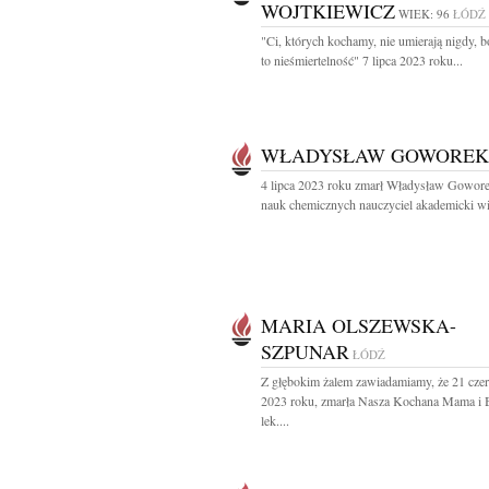
WOJTKIEWICZ
WIEK: 96
ŁÓDŹ
"Ci, których kochamy, nie umierają nigdy, b
to nieśmiertelność" 7 lipca 2023 roku...
WŁADYSŁAW GOWOREK
4 lipca 2023 roku zmarł Władysław Gowore
nauk chemicznych nauczyciel akademicki wie
MARIA OLSZEWSKA-
SZPUNAR
ŁÓDŹ
Z głębokim żalem zawiadamiamy, że 21 cze
2023 roku, zmarła Nasza Kochana Mama i 
lek....