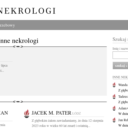
grzebowy
Inne nekrologi
Szukaj
Imię i naz
 lipca
...
INNE NE
Wanda
Z głęb
Tadeus
Z głęb
Adam 
IAN
JACEK M. PATER
ŁÓDŹ
W dniu 
Jan Re
Z głębokim żalem zawiadamiamy, że dnia 12 sierpnia
pnia
W dniu
2023 roku w wieku 60 lat zmarł i ostatnią...