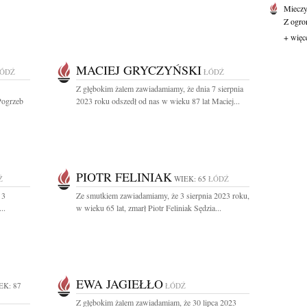
Mieczy
Z ogro
+ więc
MACIEJ GRYCZYŃSKI
ÓDŹ
ŁÓDŹ
Z głębokim żalem zawiadamiamy, że dnia 7 sierpnia
Pogrzeb
2023 roku odszedł od nas w wieku 87 lat Maciej...
PIOTR FELINIAK
Ź
WIEK: 65
ŁÓDŹ
 3
Ze smutkiem zawiadamiamy, że 3 sierpnia 2023 roku,
..
w wieku 65 lat, zmarł Piotr Feliniak Sędzia...
EWA JAGIEŁŁO
EK: 87
ŁÓDŹ
Z głębokim żalem zawiadamiam, że 30 lipca 2023