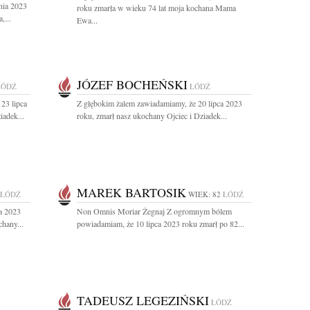
nia 2023
roku zmarła w wieku 74 lat moja kochana Mama
,...
Ewa...
JÓZEF BOCHEŃSKI
ŁÓDŹ
ŁÓDŹ
23 lipca
Z głębokim żalem zawiadamiamy, że 20 lipca 2023
iadek...
roku, zmarł nasz ukochany Ojciec i Dziadek...
MAREK BARTOSIK
ŁÓDŹ
WIEK: 82
ŁÓDŹ
a 2023
Non Omnis Moriar Żegnaj Z ogromnym bólem
hany...
powiadamiam, że 10 lipca 2023 roku zmarł po 82...
TADEUSZ LEGEZIŃSKI
ŁÓDŹ