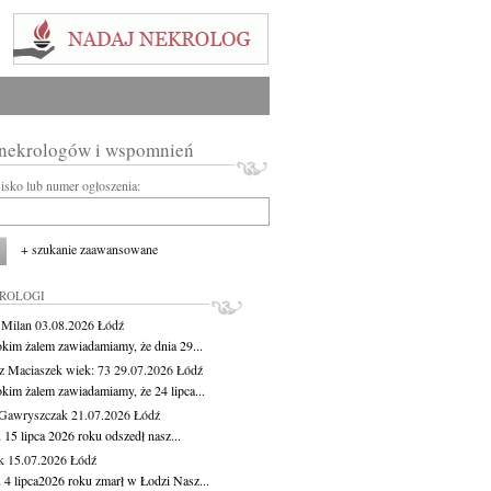
 nekrologów i wspomnień
wisko lub numer ogłoszenia:
+ szukanie zaawansowane
KROLOGI
 Milan
03.08.2026
Łódź
okim żalem zawiadamiamy, że dnia 29...
z Maciaszek
wiek: 73
29.07.2026
Łódź
okim żalem zawiadamiamy, że 24 lipca...
Gawryszczak
21.07.2026
Łódź
15 lipca 2026 roku odszedł nasz...
k
15.07.2026
Łódź
 4 lipca2026 roku zmarł w Łodzi Nasz...