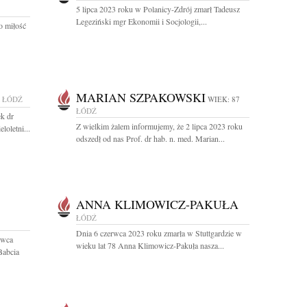
5 lipca 2023 roku w Polanicy-Zdrój zmarł Tadeusz
Legeziński mgr Ekonomii i Socjologii,...
o miłość
MARIAN SZPAKOWSKI
ŁÓDŹ
WIEK: 87
ŁÓDŹ
k dr
Z wielkim żalem informujemy, że 2 lipca 2023 roku
loletni...
odszedł od nas Prof. dr hab. n. med. Marian...
ANNA KLIMOWICZ-PAKUŁA
ŁÓDŹ
Dnia 6 czerwca 2023 roku zmarła w Stuttgardzie w
rwca
wieku lat 78 Anna Klimowicz-Pakuła nasza...
Babcia