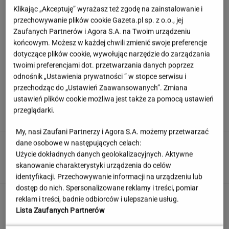
Klikając „Akceptuję” wyrażasz też zgodę na zainstalowanie i
przechowywanie plików cookie Gazeta.pl sp. z o.o., jej
Zaufanych Partnerów i Agora S.A. na Twoim urządzeniu
końcowym. Możesz w każdej chwili zmienić swoje preferencje
dotyczące plików cookie, wywołując narzędzie do zarządzania
twoimi preferencjami dot. przetwarzania danych poprzez
odnośnik „Ustawienia prywatności ” w stopce serwisu i
przechodząc do „Ustawień Zaawansowanych”. Zmiana
Europejski Bank Centralny miażdży pomysł
ustawień plików cookie możliwa jest także za pomocą ustawień
Nawrockiego i Glapińskiego
przeglądarki.
My, nasi Zaufani Partnerzy i Agora S.A. możemy przetwarzać
dane osobowe w następujących celach:
Nie dostała się do liceum mimo
świetnych wyników. Kuratorium wyjaśnia
Użycie dokładnych danych geolokalizacyjnych. Aktywne
skanowanie charakterystyki urządzenia do celów
KLAUDIA KIERZKOWSKA
identyfikacji. Przechowywanie informacji na urządzeniu lub
dostęp do nich. Spersonalizowane reklamy i treści, pomiar
Quiz wiedzy ogólnej prawda/fałsz. Odróżnisz
reklam i treści, badnie odbiorców i ulepszanie usług.
fakty od mitów?
Lista Zaufanych Partnerów