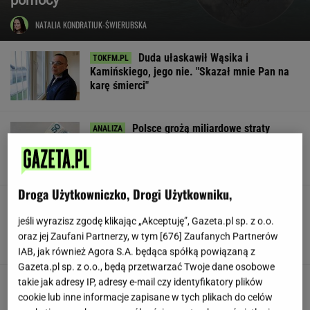
NATALIA KONDRATIUK-ŚWIERUBSKA
Duda ułaskawił Wąsika i
Kamińskiego, jego nie. "Skazał mnie Pan na
karę śmierci"
Polsce grożą miliardowe straty
rocznie. Są wyliczenia
LESZEK KOSTRZEWSKI
Droga Użytkowniczko, Drogi Użytkowniku,
Pracownicy branży IT śmieją się
przez łzy. Zwolnienia w łódzkiej siedzibie
jeśli wyrazisz zgodę klikając „Akceptuję”, Gazeta.pl sp. z o.o.
wielkiej firmy
oraz jej Zaufani Partnerzy, w tym [
676
] Zaufanych Partnerów
SUBSKRYPCJA
IAB, jak również Agora S.A. będąca spółką powiązaną z
Gazeta.pl sp. z o.o., będą przetwarzać Twoje dane osobowe
Urzędnicy pukają do domów. Chcą paragonów
takie jak adresy IP, adresy e-mail czy identyfikatory plików
cookie lub inne informacje zapisane w tych plikach do celów
MATERIAŁ PROMOCYJNY