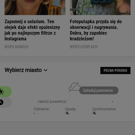
Fotopułapka przyda się do
Zapomnij o solarium. Ten
obserwacji i nagrywania.
olejek daje efekt opalenizny
Dobra, by zapobiec
jak po najlepszym filtrze z
kradzieżom!
Instagrama
OFERTY CZTERY KĄTY
OFERTY AVANTI24
Wybierz miasto
PEŁNA POGODA
Załaduj ponownie
Jakość powietrza:
-
Ciśnienie:
Opady:
Zachmurzenie:
-
-%
-%