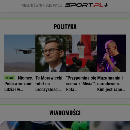
WIĘCEJ NIŻ WYNIK. SUBSKRYBUJ
POLITYKA
Niemcy.
To Morawiecki
"Przypomina się
Muzułmanin i
Polska weźmie
robił na
scena z 'Misia'".
narodowiec.
udział w
uroczystości
Fala
Kim jest raper,
rozmowach o
Nawrockiego.
komentarzy po
który wystąpił
zagrożeniach
Jest nagranie.
rocznicy
przed
"Skandal"
Nawrockiego
Nawrockim?
WIADOMOŚCI