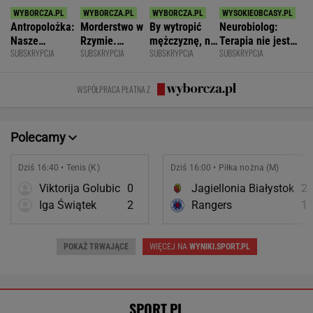
Antropolożka:
Morderstwo w
By wytropić
Neurobiolog:
Nasze
Rzymie.
mężczyznę, nie
Terapia nie jest
SUBSKRYPCJA
SUBSKRYPCJA
SUBSKRYPCJA
SUBSKRYPCJA
społeczeństwo
Dlaczego
musi nawet
konieczna. Mózg
nie lubi dzieci
synowie
wstawać z
jest podatny na
zniszczyli
krzesła.
zmianę
WSPÓŁPRACA PŁATNA Z
swoje życia?
Polecamy
Dziś 16:40 • Tenis (K)
Dziś 16:00 • Piłka nożna (M)
Viktorija Golubic
0
Jagiellonia Białystok
2
Iga Świątek
2
Rangers
1
POKAŻ TRWAJĄCE
WIĘCEJ NA
WYNIKI.SPORT.PL
SPORT.PL