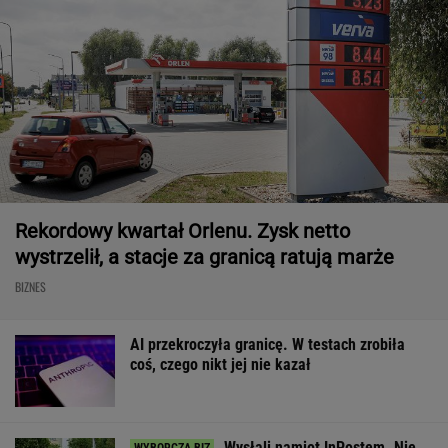
Rekordowy kwartał Orlenu. Zysk netto
wystrzelił, a stacje za granicą ratują marże
BIZNES
AI przekroczyła granicę. W testach zrobiła
coś, czego nikt jej nie kazał
Wysłali namiot InPostem. Nie