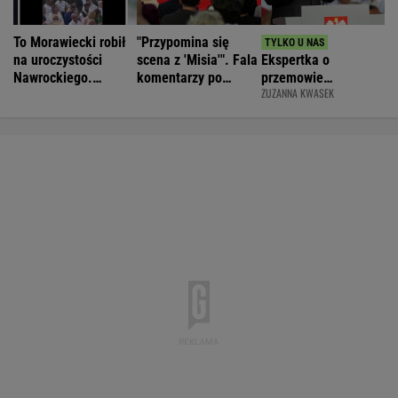
To Morawiecki robił
"Przypomina się
na uroczystości
scena z 'Misia'". Fala
Ekspertka o
Nawrockiego.
komentarzy po
przemowie
ZUZANNA KWASEK
Posłanka PiS:
rocznicy
Nawrockiego.
Skandal
Nawrockiego
"Błyskotliwie nie
jest"