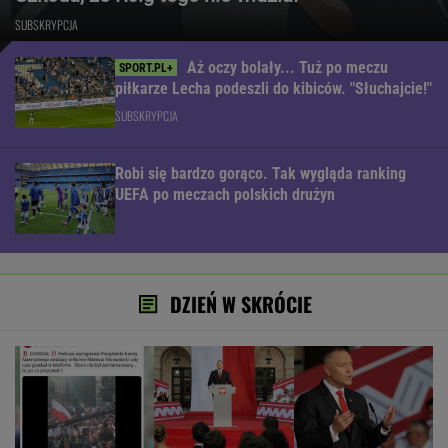
SUBSKRYPCJA
Aż oczy bolały... Tuż po meczu
piłkarze Lecha podeszli do kibiców. "Słuchajcie!"
SUBSKRYPCJA
Robi się bardzo gorąco. Tak wygląda ranking
UEFA po meczach polskich drużyn
DZIEŃ W SKRÓCIE