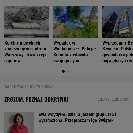
Kolejny niewybuch
Wypadek w
Wyprzedamy Bel
znaleziony w centrum
Wielkopolsce. Policja:
Szwecję. Polsk
Warszawy. Trwa akcja
Kobieta zostawiła
gospodarka jed
saperów
swojego syna
największych w
WSPÓŁPRACA PŁATNA Z WYBORCZA.PL
ZROZUM, POZNAJ, ODKRYWAJ
SEKCJA Z SUBSKRYPCJĄ
Ewa Woydyłło: dziś ja jestem głupiutka i
wystraszona. Przepraszam Igę Świątek