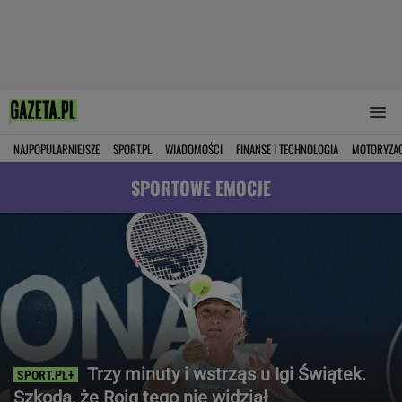
NAJPOPULARNIEJSZE
SPORT.PL
WIADOMOŚCI
FINANSE I TECHNOLOGIA
MOTORYZA
SPORTOWE EMOCJE
Trzy minuty i wstrząs u Igi Świątek.
Szkoda, że Roig tego nie widział