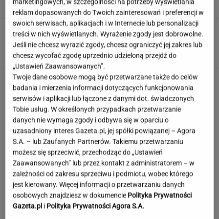
marketingowych, w szczególności na potrzeby wyświetlania
reklam dopasowanych do Twoich zainteresowań i preferencji w
swoich serwisach, aplikacjach i w Internecie lub personalizacji
Dramat uczestników pielgrzymki. Runął na
treści w nich wyświetlanych. Wyrażenie zgody jest dobrowolne.
nich konar drzewa
Jeśli nie chcesz wyrazić zgody, chcesz ograniczyć jej zakres lub
chcesz wycofać zgodę uprzednio udzieloną przejdź do
„Ustawień Zaawansowanych”.
Twoje dane osobowe mogą być przetwarzane także do celów
Rekord padł w niewielkim stawie. Taki okaz
badania i mierzenia informacji dotyczących funkcjonowania
trafia się bardzo rzadko
serwisów i aplikacji lub łączone z danymi dot. świadczonych
Tobie usług. W określonych przypadkach przetwarzanie
danych nie wymaga zgody i odbywa się w oparciu o
uzasadniony interes Gazeta.pl, jej spółki powiązanej – Agora
S.A. – lub Zaufanych Partnerów. Takiemu przetwarzaniu
możesz się sprzeciwić, przechodząc do „Ustawień
Zaawansowanych” lub przez kontakt z administratorem – w
zależności od zakresu sprzeciwu i podmiotu, wobec którego
jest kierowany. Więcej informacji o przetwarzaniu danych
osobowych znajdziesz w dokumencie
Polityka Prywatności
Gazeta.pl
i
Polityka Prywatności Agora S.A.