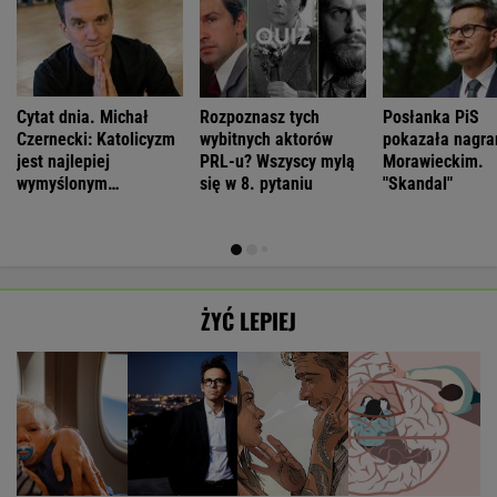
Cytat dnia. Michał
Rozpoznasz tych
Posłanka PiS
Czernecki: Katolicyzm
wybitnych aktorów
pokazała nagra
jest najlepiej
PRL-u? Wszyscy mylą
Morawieckim.
wymyślonym
się w 8. pytaniu
"Skandal"
interesem...
ŻYĆ LEPIEJ