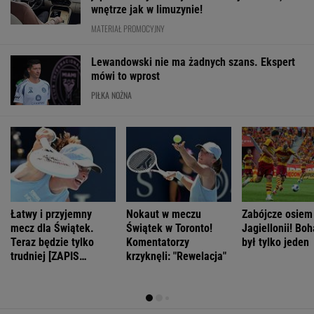
wnętrze jak w limuzynie!
MATERIAŁ PROMOCYJNY
Lewandowski nie ma żadnych szans. Ekspert
mówi to wprost
PIŁKA NOŻNA
Łatwy i przyjemny
Nokaut w meczu
Zabójcze osiem
mecz dla Świątek.
Świątek w Toronto!
Jagiellonii! Boh
Teraz będzie tylko
Komentatorzy
był tylko jeden
trudniej [ZAPIS
krzyknęli: "Rewelacja"
RELACJI]