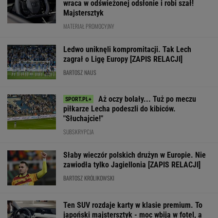
wraca w odświeżonej odsłonie i robi szał!
Majstersztyk
MATERIAŁ PROMOCYJNY
Ledwo uniknęli kompromitacji. Tak Lech
zagrał o Ligę Europy [ZAPIS RELACJI]
BARTOSZ NAUS
Aż oczy bolały... Tuż po meczu
piłkarze Lecha podeszli do kibiców.
"Słuchajcie!"
SUBSKRYPCJA
Słaby wieczór polskich drużyn w Europie. Nie
zawiodła tylko Jagiellonia [ZAPIS RELACJI]
BARTOSZ KRÓLIKOWSKI
Ten SUV rozdaje karty w klasie premium. To
japoński majstersztyk - moc wbija w fotel, a