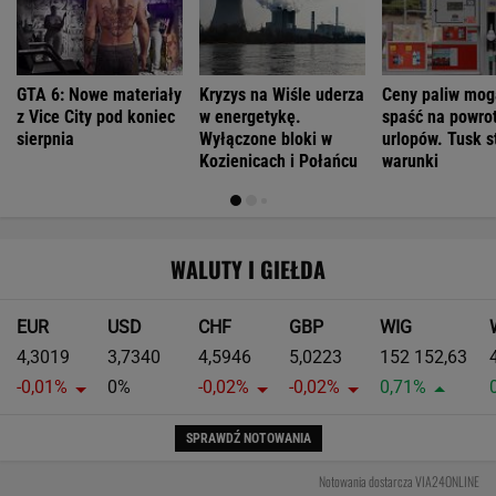
GTA 6: Nowe materiały
Kryzys na Wiśle uderza
Ceny paliw mog
z Vice City pod koniec
w energetykę.
spaść na powrot
sierpnia
Wyłączone bloki w
urlopów. Tusk s
Kozienicach i Połańcu
warunki
WALUTY I GIEŁDA
EUR
USD
CHF
GBP
WIG
4,3019
3,7340
4,5946
5,0223
152 152,63
-0,01%
0%
-0,02%
-0,02%
0,71%
SPRAWDŹ NOTOWANIA
Notowania dostarcza VIA24ONLINE