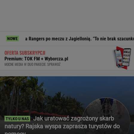
Rangers po meczu z Jagiellonią. "To nie brak szacunku"
Pr
NOWE
OFERTA SUBSKRYPCJI
Premium: TOK FM + Wyborcza.pl
MOCNE MEDIA W DUO PAKIECIE. SPRAWDŹ
Jak uratować zagrożony skarb
natury? Rajska wyspa zaprasza turystów do
pomocy