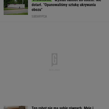
dotarł. "Opanowaliśmy sztukę ukrywania
obozu"
SUBSKRYPCJA
Ten robot nie ma sobie równych. Myje i