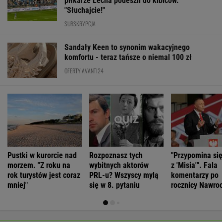
Pustki w kurorcie nad
Rozpoznasz tych
"Przypomina si
morzem. "Z roku na
wybitnych aktorów
z 'Misia'". Fala
rok turystów jest coraz
PRL-u? Wszyscy mylą
komentarzy po
mniej"
się w 8. pytaniu
rocznicy Nawro
ŻYĆ LEPIEJ