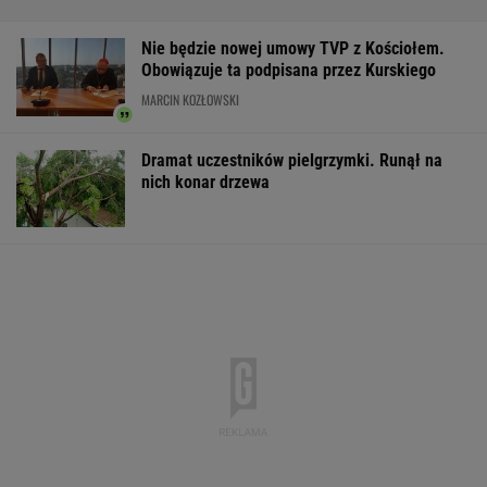
Komornik zajął konto szpitala. "Działanie bez
precedensu"
Wypadek w Wielkopolsce. Policja: Kobieta
zostawiła swojego syna
Tragiczny wypadek Polaka. Zginął w
Pirenejach
Do tej pory znane głównie z Europy
Zachodniej. Teraz takie miejsca powstają w
Polsce
MATERIAŁ PROMOCYJNY