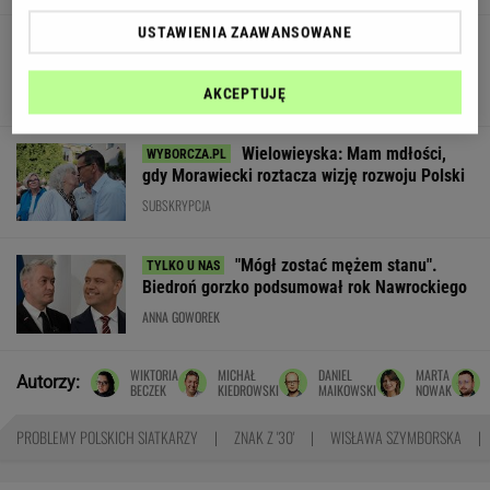
USTAWIENIA ZAAWANSOWANE
Soczewki kontaktowe? To wakacyjny game
changer
MATERIAŁ PROMOCYJNY
AKCEPTUJĘ
Wielowieyska: Mam mdłości,
gdy Morawiecki roztacza wizję rozwoju Polski
SUBSKRYPCJA
"Mógł zostać mężem stanu".
Biedroń gorzko podsumował rok Nawrockiego
ANNA GOWOREK
WIKTORIA
MICHAŁ
DANIEL
MARTA
Autorzy:
BECZEK
KIEDROWSKI
MAIKOWSKI
NOWAK
PROBLEMY POLSKICH SIATKARZY
ZNAK Z '30'
WISŁAWA SZYMBORSKA