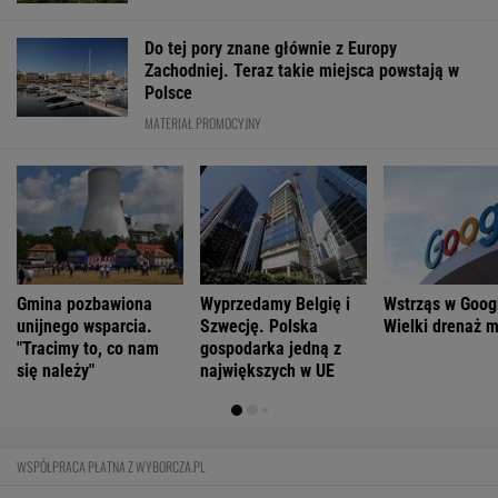
Marcin Matczak: Spójrzcie, co Mentzen mówi
o rosyjskim pocisku. Fałszu niby w tym nie
ma, więc w czym problem?
Zachwyciła w "Odysei" Nolana, ale od roku nie
dostała żadnej roli
Tytuł tej książki jest hasłem, znają je ludzie,
którzy jej nie czytali
FINANSE I TECHNOLOGIA