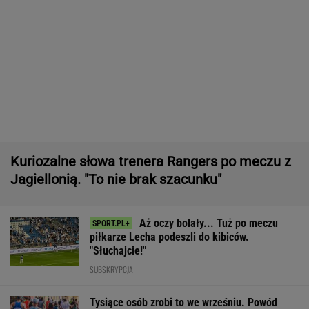
Tysiące osób zrobi to we wrześniu. Powód
może cię zaskoczyć
MATERIAŁ PROMOCYJNY,
18+
Jeden z najbardziej pożądanych SUV-ów