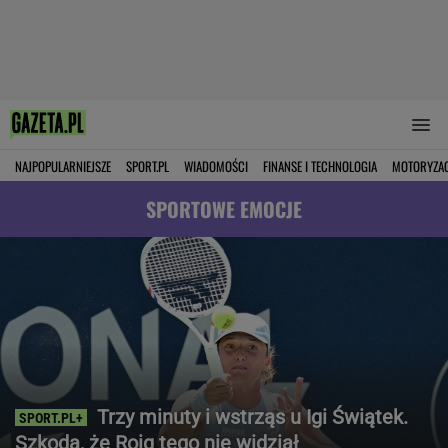
NAJPOPULARNIEJSZE
SPORT.PL
WIADOMOŚCI
FINANSE I TECHNOLOGIA
MOTORYZA
SPORTOWE EMOCJE
Trzy minuty i wstrząs u Igi Świątek.
Szkoda, że Roig tego nie widział