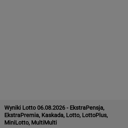
Dramat uczestników pielgrzymki. Runął na
nich konar drzewa
Miażdżąca opinia EBC. NBP nie może
finansować zbrojeń ze sprzedaży złota
BIZNES