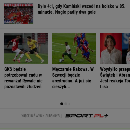
WIĘCEJ NIŻ WYNIK. SUBSKRYBUJ
POLITYKA
Niemcy. Polska
To Morawiecki
Muzułmanin i
"Przypomina
weźmie udział
robił na
narodowiec.
się scena z
w rozmowach o
uroczystości
Kim jest raper,
'Misia'". Fala
zagrożeniach
Nawrockiego.
który wystąpił
komentarzy po
Jest nagranie.
przed
rocznicy
"Skandal"
Nawrockim?
Nawrockiego
WIADOMOŚCI