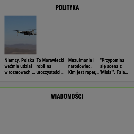
Wyniki Lotto 06.08.2026 - EkstraPensja,
EkstraPremia, Kaskada, Lotto, LottoPlus,
MiniLotto, MultiMulti
Nie będzie nowej umowy TVP z Kościołem.
Obowiązuje ta podpisana przez Kurskiego
MARCIN KOZŁOWSKI