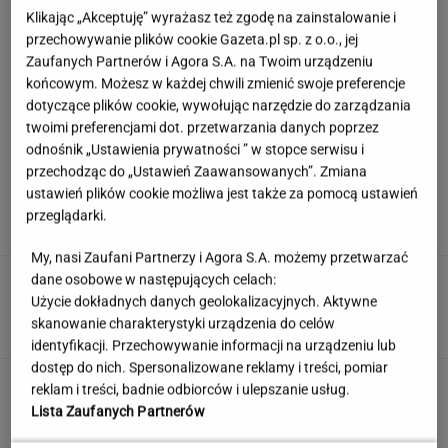
Klikając „Akceptuję” wyrażasz też zgodę na zainstalowanie i
przechowywanie plików cookie Gazeta.pl sp. z o.o., jej
Zaufanych Partnerów i Agora S.A. na Twoim urządzeniu
końcowym. Możesz w każdej chwili zmienić swoje preferencje
dotyczące plików cookie, wywołując narzędzie do zarządzania
twoimi preferencjami dot. przetwarzania danych poprzez
odnośnik „Ustawienia prywatności ” w stopce serwisu i
przechodząc do „Ustawień Zaawansowanych”. Zmiana
Europejski Bank Centralny miażdży pomysł
ustawień plików cookie możliwa jest także za pomocą ustawień
Nawrockiego i Glapińskiego
przeglądarki.
My, nasi Zaufani Partnerzy i Agora S.A. możemy przetwarzać
dane osobowe w następujących celach:
Nie dostała się do liceum mimo
świetnych wyników. Kuratorium wyjaśnia
Użycie dokładnych danych geolokalizacyjnych. Aktywne
skanowanie charakterystyki urządzenia do celów
KLAUDIA KIERZKOWSKA
identyfikacji. Przechowywanie informacji na urządzeniu lub
dostęp do nich. Spersonalizowane reklamy i treści, pomiar
Szybka Piątka powala na kolana. 4/5 dla
reklam i treści, badnie odbiorców i ulepszanie usług.
omnibusa, 5/5 nie zgarnął nikt
Lista Zaufanych Partnerów