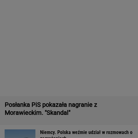
Posłanka PiS pokazała nagranie z
Morawieckim. "Skandal"
Niemcy. Polska weźmie udział w rozmowach o
zagrożeniach
Śmiertelne potrącenie Łukasza Litewki.
Kierowca przerwał milczenie