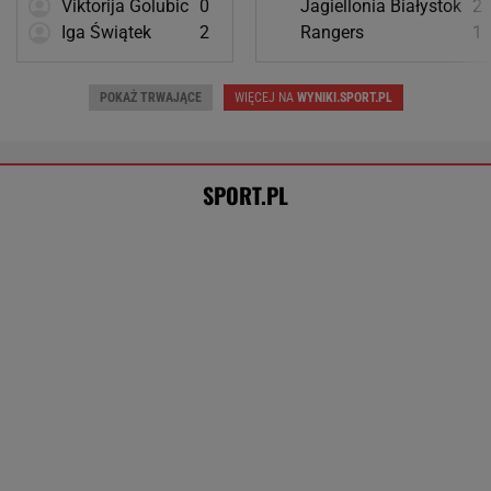
Kuriozalne słowa trenera Rangers po meczu z
Jagiellonią. "To nie brak szacunku"
Aż oczy bolały... Tuż po meczu
piłkarze Lecha podeszli do kibiców.
"Słuchajcie!"
SUBSKRYPCJA