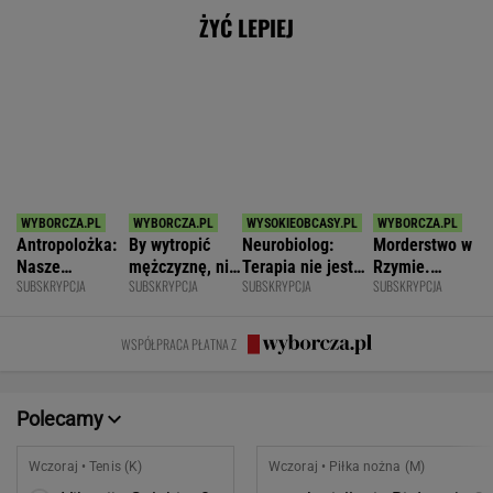
Antropolożka:
By wytropić
Neurobiolog:
Morderstwo w
Nasze
mężczyznę, nie
Terapia nie jest
Rzymie.
SUBSKRYPCJA
SUBSKRYPCJA
SUBSKRYPCJA
SUBSKRYPCJA
społeczeństwo
musi nawet
konieczna. Mózg
Dlaczego
nie lubi dzieci
wstawać z
jest podatny na
synowie
krzesła.
zmianę
zniszczyli
WSPÓŁPRACA PŁATNA Z
swoje życia?
Polecamy
Wczoraj • Tenis (K)
Wczoraj • Piłka nożna (M)
Viktorija Golubic
0
Jagiellonia Białystok
2
Iga Świątek
2
Rangers
1
POKAŻ TRWAJĄCE
WIĘCEJ NA
WYNIKI.SPORT.PL
SPORT.PL