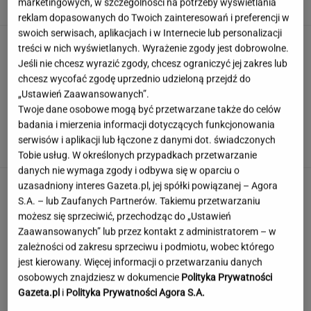
marketingowych, w szczególności na potrzeby wyświetlania
reklam dopasowanych do Twoich zainteresowań i preferencji w
swoich serwisach, aplikacjach i w Internecie lub personalizacji
Muzułmanin i narodowiec. Kim jest raper,
treści w nich wyświetlanych. Wyrażenie zgody jest dobrowolne.
który wystąpił przed Nawrockim?
Jeśli nie chcesz wyrazić zgody, chcesz ograniczyć jej zakres lub
chcesz wycofać zgodę uprzednio udzieloną przejdź do
„Ustawień Zaawansowanych”.
Twoje dane osobowe mogą być przetwarzane także do celów
Rekord padł w niewielkim stawie. Taki okaz
badania i mierzenia informacji dotyczących funkcjonowania
trafia się bardzo rzadko
serwisów i aplikacji lub łączone z danymi dot. świadczonych
Tobie usług. W określonych przypadkach przetwarzanie
danych nie wymaga zgody i odbywa się w oparciu o
uzasadniony interes Gazeta.pl, jej spółki powiązanej – Agora
S.A. – lub Zaufanych Partnerów. Takiemu przetwarzaniu
możesz się sprzeciwić, przechodząc do „Ustawień
Zaawansowanych” lub przez kontakt z administratorem – w
zależności od zakresu sprzeciwu i podmiotu, wobec którego
jest kierowany. Więcej informacji o przetwarzaniu danych
osobowych znajdziesz w dokumencie
Polityka Prywatności
Gazeta.pl
i
Polityka Prywatności Agora S.A.