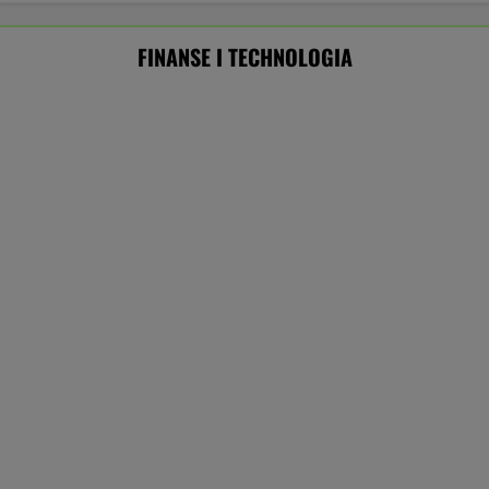
dotarł. "Opanowaliśmy sztukę ukrywania
obozu"
SUBSKRYPCJA
Ten robot nie ma sobie równych. Myje i