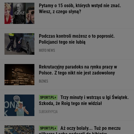
Rekrutacyjny paradoks na rynku pracy w
Polsce. Z tego nikt nie jest zadowolony
BIZNES
Trzy minuty i wstrząs u Igi Świątek.
Szkoda, że Roig tego nie widział
SUBSKRYPCJA
Aż oczy bolały... Tuż po meczu
piłkarze Lecha podeszli do kibiców.
"Słuchajcie!"
SUBSKRYPCJA
Sandały Keen to synonim wakacyjnego
komfortu - teraz tańsze o niemal 100 zł
OFERTY AVANTI24