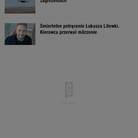
Pytamy o 15 osób, których wstyd nie znać.
Wiesz, z czego słyną?
Podczas kontroli możesz o to poprosić.
Policjanci tego nie lubią
MOTO NEWS