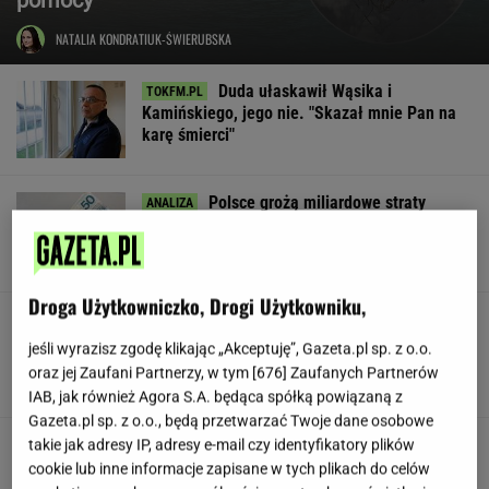
NATALIA KONDRATIUK-ŚWIERUBSKA
Duda ułaskawił Wąsika i
Kamińskiego, jego nie. "Skazał mnie Pan na
karę śmierci"
Polsce grożą miliardowe straty
rocznie. Są wyliczenia
LESZEK KOSTRZEWSKI
Droga Użytkowniczko, Drogi Użytkowniku,
Pracownicy branży IT śmieją się
przez łzy. Zwolnienia w łódzkiej siedzibie
jeśli wyrazisz zgodę klikając „Akceptuję”, Gazeta.pl sp. z o.o.
wielkiej firmy
oraz jej Zaufani Partnerzy, w tym [
676
] Zaufanych Partnerów
SUBSKRYPCJA
IAB, jak również Agora S.A. będąca spółką powiązaną z
Gazeta.pl sp. z o.o., będą przetwarzać Twoje dane osobowe
Urzędnicy pukają do domów. Chcą paragonów
takie jak adresy IP, adresy e-mail czy identyfikatory plików
cookie lub inne informacje zapisane w tych plikach do celów
MATERIAŁ PROMOCYJNY