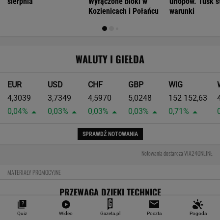
Audi RS 5 rozdziela moment w zupełnie nowy
sposób
Moc to tylko początek. Największym
osiągnięciem nowego Audi RS 5 może być
prowadzenie
Czy rasowy model RS może być hybrydą plug-
in? Nowe RS 5 odpowiada jednoznacznie
MOTORYZACJA
Quiz
Wideo
Gazeta.pl
Poczta
Pogoda