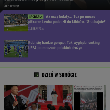
SUBSKRYPCJA
Aż oczy bolały... Tuż po meczu
piłkarze Lecha podeszli do kibiców. "Słuchajcie!"
SUBSKRYPCJA
Robi się bardzo gorąco. Tak wygląda ranking
UEFA po meczach polskich drużyn
DZIEŃ W SKRÓCIE