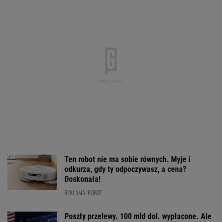
GTA 6: Nowe materiały
Kryzys na Wiśle uderza
Ceny paliw mog
z Vice City pod koniec
w energetykę.
spaść na powrot
sierpnia
Wyłączone bloki w
urlopów. Tusk s
Kozienicach i Połańcu
warunki
WALUTY I GIEŁDA
EUR
USD
CHF
GBP
WIG
4,3039
3,7349
4,5970
5,0248
152 152,63
0,04%
0,03%
0,03%
0,03%
0,71%
SPRAWDŹ NOTOWANIA
Notowania dostarcza VIA24ONLINE