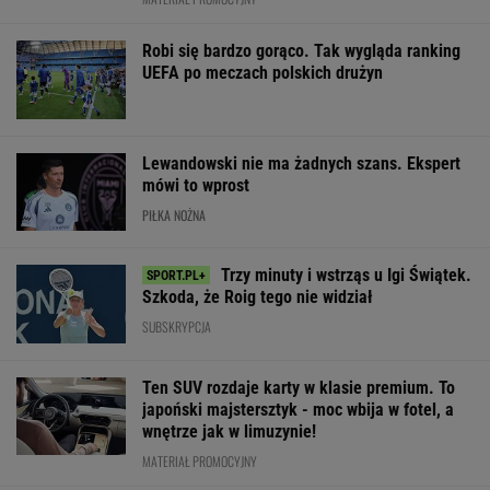
wnętrze jak w limuzynie!
MATERIAŁ PROMOCYJNY
Było 4:1, gdy Kamiński wszedł na boisko w 85.
minucie. Nagle padły dwa gole
GKS będzie
Męczarnie Rakowa. W
Woydyłło przepr
potrzebował cudu w
Szwecji będzie
Świątek i Abra
rewanżu! Rywale nie
arcytrudno. A już się
Jest reakcja T
pozostawili złudzeń
cieszyli...
Lisa