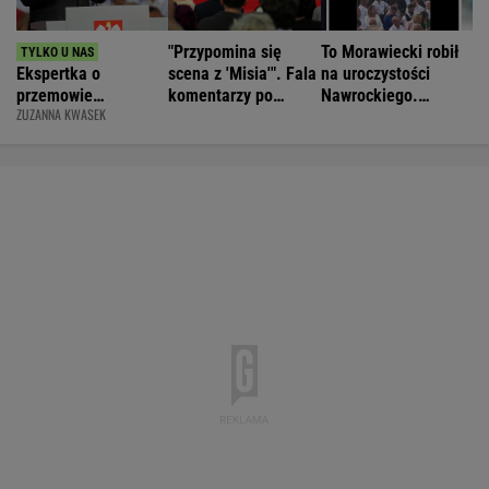
"Przypomina się
To Morawiecki robił
Ekspertka o
scena z 'Misia'". Fala
na uroczystości
przemowie
komentarzy po
Nawrockiego.
ZUZANNA KWASEK
Nawrockiego.
rocznicy
Posłanka PiS:
"Błyskotliwie nie
Nawrockiego
Skandal
jest"