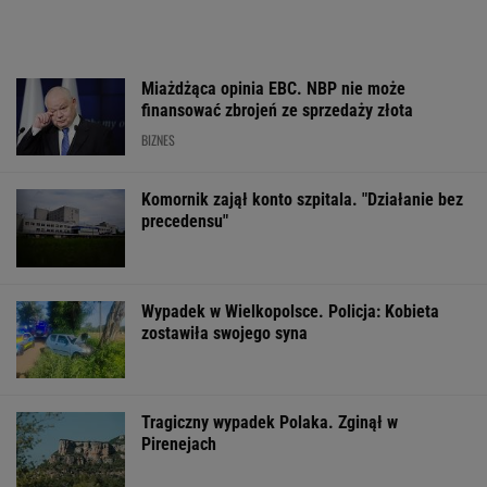
Gmina pozbawiona
Wyprzedamy Belgię i
Wstrząs w Goog
unijnego wsparcia.
Szwecję. Polska
Wielki drenaż 
"Tracimy to, co nam
gospodarka jedną z
się należy"
największych w UE
WSPÓŁPRACA PŁATNA Z WYBORCZA.PL
ZROZUM, POZNAJ, ODKRYWAJ
SEKCJA Z SUBSKRYPCJĄ
Obama i prezydent Austrii polecają książki na
lato. Jeden z nich - polskiej pisarki