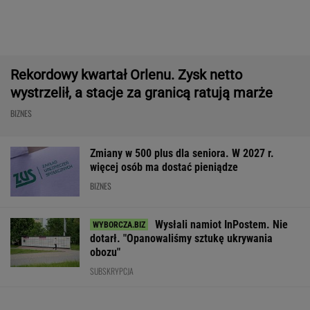
odkurza, gdy ty odpoczywasz, a cena?
Doskonała!
REKLAMA IROBOT
Poszły przelewy. 100 mld dol. wypłacone. Ale
Donald Trump tego nie odpuści
BIZNES
AI przekroczyła granicę. W testach zrobiła
coś, czego nikt jej nie kazał
Państwo zapłaci za problem z lokatorem? Do
Sejmu trafił nowy pomysł