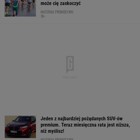
premium. Teraz miesięczna rata jest niższa,
niż myślisz!
MATERIAŁ PROMOCYJNY
Robi się bardzo gorąco. Tak wygląda ranking
UEFA po meczach polskich drużyn
Lewandowski nie ma żadnych szans. Ekspert
mówi to wprost
PIŁKA NOŻNA
Trzy minuty i wstrząs u Igi Świątek.
Szkoda, że Roig tego nie widział
SUBSKRYPCJA
Ten SUV rozdaje karty w klasie premium. To
japoński majstersztyk - moc wbija w fotel, a