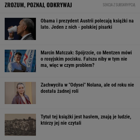
Rekordowy kwartał Orlenu. Zysk netto
wystrzelił, a stacje za granicą ratują marże
BIZNES
Zmiany w 500 plus dla seniora. W 2027 r.
więcej osób ma dostać pieniądze
BIZNES
Wysłali namiot InPostem. Nie