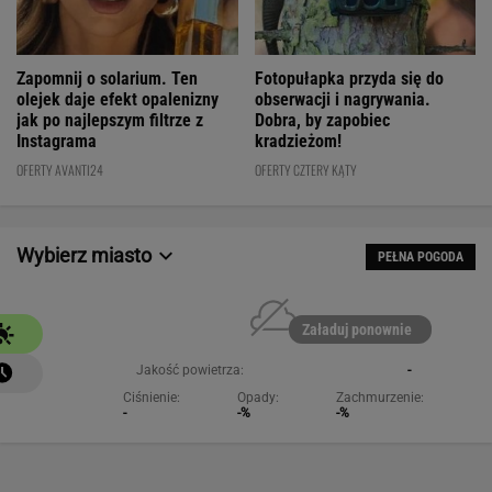
Fotopułapka przyda się do
Zapomnij o solarium. Ten
obserwacji i nagrywania.
olejek daje efekt opalenizny
Dobra, by zapobiec
jak po najlepszym filtrze z
kradzieżom!
Instagrama
OFERTY CZTERY KĄTY
OFERTY AVANTI24
Wybierz miasto
PEŁNA POGODA
Załaduj ponownie
Jakość powietrza:
-
Ciśnienie:
Opady:
Zachmurzenie:
-
-%
-%