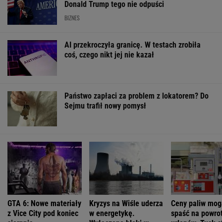
MATERIAŁY PROMOCYJNE
PRZEWAGA DZIĘKI TECHNICE
Pierwsza taka hybryda w historii Audi Sport. RS
5 wykorzystuje elektryfikację bez półśrodków
Największa zmiana w quattro od lat. Nowe