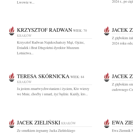
2024 r., po cię
Lwowie w...
KRZYSZTOF RADWAN
JACEK Z
WIEK: 70
KRAKÓW
Z głębokim ża
Krzysztof Radwan Najukochańszy Mąż, Ojciec,
2024 roku odsz
Dziadek i Brat Długoletni dyrektor Muzeum
Lotnictwa...
TERESA SKÓRNICKA
JACEK Z
WIEK: 84
KRAKÓW
Z głębokim sm
Ja jestem zmartwychwstaniem i życiem, Kto wierzy
cudownego Czło
we Mnie, choćby i umarł, żyć będzie. Każdy, kto...
JACEK ZIELIŃSKI
EWA ZI
KRAKÓW
Ze smutkiem żegnamy Jacka Zielińskiego
Ewa Ziemnik N