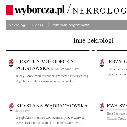
Nekrologi
Odeszli
Poradnik pogrzebowy
Inne nekrologi
URSZULA MOŁODECKA-
JERZY 
PODSTAWSKA
WIEK: 79
KRAKÓW
"Nie umiera te
głębokim smut
Kiedy słońce życia zachodzi, gwiazdy pamięci świecą
Z głębokim żalem zawiadamiamy, że w dniu...
KRYSTYNA WĘDRYCHOWSKA
EWA SZ
KRAKÓW
Ewa Szewczyk
Z głębokim smutkiem zawiadamiamy, że 9 czerwca
Siostra, Teścio
2024 roku zmarła na kilka dni przed swoimi 90...