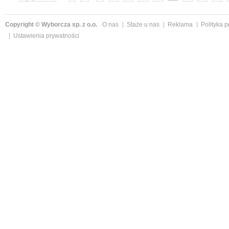
»
Copyright © Wyborcza sp. z o.o.
O nas
Staże u nas
Reklama
Polityka 
Ustawienia prywatności