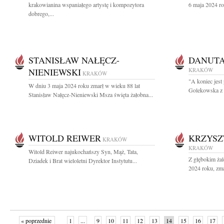
krakowianina wspaniałego artystę i kompozytora
6 maja 2024 ro
dobrego,...
STANISŁAW NAŁĘCZ-
DANUT
NIENIEWSKI
KRAKÓW
KRAKÓW
"A koniec jest
W dniu 3 maja 2024 roku zmarł w wieku 88 lat
Golekowska z
Stanisław Nałęcz-Nieniewski Msza święta żałobna...
WITOLD REIWER
KRZYSZ
KRAKÓW
KRAKÓW
Witold Reiwer najukochańszy Syn, Mąż, Tata,
Z głębokim żal
Dziadek i Brat wieloletni Dyrektor Instytutu...
2024 roku, zmar
« poprzednie
1
...
9
10
11
12
13
14
15
16
17