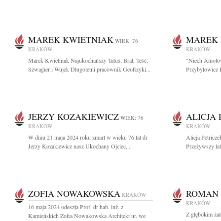
MAREK KWIETNIAK
MAREK 
WIEK: 76
KRAKÓW
KRAKÓW
Marek Kwietniak Najukochańszy Tatuś, Brat, Teść,
"Niech Anioło
Szwagier i Wujek Długoletni pracownik Geofizyki...
Przybyłowicz F
JERZY KOZAKIEWICZ
ALICJA
WIEK: 76
KRAKÓW
KRAKÓW
W dniu 21 maja 2024 roku zmarł w wieku 76 lat dr
Alicja Petric
Jerzy Kozakiewicz nasz Ukochany Ojciec,...
Przeżywszy lat
ZOFIA NOWAKOWSKA
ROMAN 
KRAKÓW
KRAKÓW
16 maja 2024 odeszła Prof. dr hab. inż. z
Z głębokim ża
Kamieńskich Zofia Nowakowska Architekt ur. we