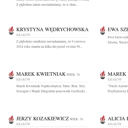
Z głębokim żalem zawiadamiamy, że w dniu...
KRYSTYNA WĘDRYCHOWSKA
EWA SZ
KRAKÓW
Ewa Szewczyk
Z głębokim smutkiem zawiadamiamy, że 9 czerwca
Siostra, Teścio
2024 roku zmarła na kilka dni przed swoimi 90...
MAREK KWIETNIAK
MAREK 
WIEK: 76
KRAKÓW
KRAKÓW
Marek Kwietniak Najukochańszy Tatuś, Brat, Teść,
"Niech Anioło
Szwagier i Wujek Długoletni pracownik Geofizyki...
Przybyłowicz F
JERZY KOZAKIEWICZ
ALICJA
WIEK: 76
KRAKÓW
KRAKÓW