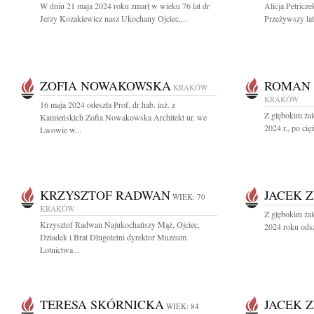
W dniu 21 maja 2024 roku zmarł w wieku 76 lat dr
Alicja Petric
Jerzy Kozakiewicz nasz Ukochany Ojciec,...
Przeżywszy lat
ZOFIA NOWAKOWSKA
ROMAN 
KRAKÓW
KRAKÓW
16 maja 2024 odeszła Prof. dr hab. inż. z
Z głębokim ża
Kamieńskich Zofia Nowakowska Architekt ur. we
2024 r., po cię
Lwowie w...
KRZYSZTOF RADWAN
JACEK Z
WIEK: 70
KRAKÓW
Z głębokim ża
Krzysztof Radwan Najukochańszy Mąż, Ojciec,
2024 roku odsz
Dziadek i Brat Długoletni dyrektor Muzeum
Lotnictwa...
TERESA SKÓRNICKA
JACEK Z
WIEK: 84