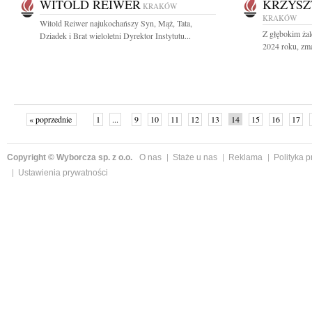
WITOLD REIWER
KRZYSZ
KRAKÓW
KRAKÓW
Witold Reiwer najukochańszy Syn, Mąż, Tata,
Z głębokim żal
Dziadek i Brat wieloletni Dyrektor Instytutu...
2024 roku, zmar
« poprzednie
1
...
9
10
11
12
13
14
15
16
17
»
Copyright © Wyborcza sp. z o.o.
O nas
Staże u nas
Reklama
Polityka 
Ustawienia prywatności