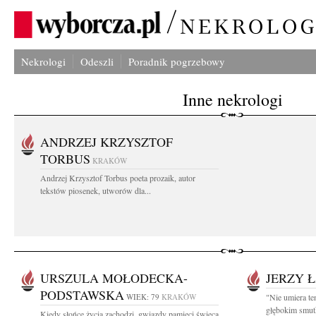
Nekrologi
Odeszli
Poradnik pogrzebowy
Inne nekrologi
ANDRZEJ KRZYSZTOF
TORBUS
KRAKÓW
Andrzej Krzysztof Torbus poeta prozaik, autor
tekstów piosenek, utworów dla...
URSZULA MOŁODECKA-
JERZY 
PODSTAWSKA
WIEK: 79
KRAKÓW
"Nie umiera te
głębokim smut
Kiedy słońce życia zachodzi, gwiazdy pamięci świecą