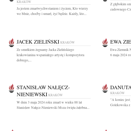
KRAKÓW
Z głębokim sm
Ja jestem zmartwychwstaniem i życiem, Kto wierzy
cudownego Czło
we Mnie, choćby i umarł, żyć będzie. Każdy, kto...
JACEK ZIELIŃSKI
EWA ZI
KRAKÓW
Ze smutkiem żegnamy Jacka Zielińskiego
Ewa Ziemnik N
krakowianina wspaniałego artystę i kompozytora
6 maja 2024 ro
dobrego,...
STANISŁAW NAŁĘCZ-
DANUT
NIENIEWSKI
KRAKÓW
KRAKÓW
"A koniec jest
W dniu 3 maja 2024 roku zmarł w wieku 88 lat
Golekowska z
Stanisław Nałęcz-Nieniewski Msza święta żałobna...