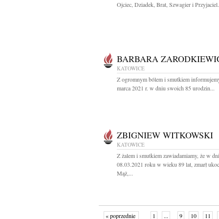
Ojciec, Dziadek, Brat, Szwagier i Przyjaciel.
BARBARA ZARODKIEWI
KATOWICE
Z ogromnym bólem i smutkiem informujemy
marca 2021 r. w dniu swoich 85 urodzin...
ZBIGNIEW WITKOWSKI
KATOWICE
Z żalem i smutkiem zawiadamiamy, że w dn
08.03.2021 roku w wieku 89 lat, zmarł uko
Mąż,...
« poprzednie
1
...
9
10
11