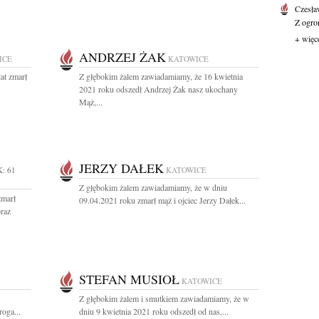
Czesła
Z ogro
+ więc
ANDRZEJ ŻAK
ICE
KATOWICE
at zmarł
Z głębokim żalem zawiadamiamy, że 16 kwietnia
2021 roku odszedł Andrzej Żak nasz ukochany
Mąż,...
JERZY DAŁEK
: 61
KATOWICE
Z głębokim żalem zawiadamiamy, że w dniu
zmarł
09.04.2021 roku zmarł mąż i ojciec Jerzy Dałek...
raz
STEFAN MUSIOŁ
KATOWICE
Z głębokim żalem i smutkiem zawiadamiamy, że w
roga...
dniu 9 kwietnia 2021 roku odszedł od nas,...