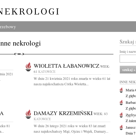
grzebowy
Inne nekrologi
Szukaj
Imię i naz
WIOLETTA ŁABANOWICZ
WIEK:
61
KATOWICE
tnia 2021
W dniu 21 kwietnia 2021 roku zmarła w wieku 61 lat
.
INNE NE
nasza najukochańsza Córka Wioletta...
Maria 
Z głęb
Barbar
Z głęb
KA
DAMAZY KRZEMIŃSKI
WIEK: 83
Zygfr
KATOWICE
Z żalem
ieku 81
W dniu 26 lutego 2021 roku w wieku 83 lat zmarł
Janusz
...
nasz najukochańszy Mąż, Ojciec i Wujek, Damazy...
Dnia 7