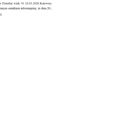
w Dziedzic
wiek: 91
24.03.2026
Katowice
mnym smutkiem informujemy, że dnia 20...
ej