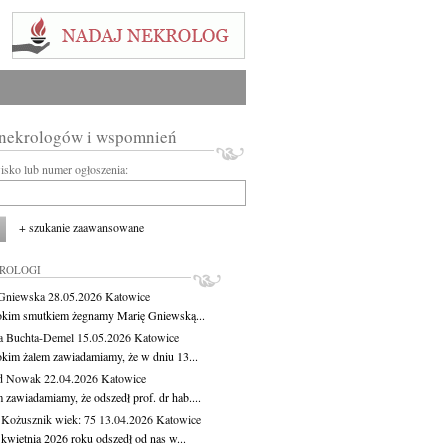
 nekrologów i wspomnień
wisko lub numer ogłoszenia:
+ szukanie zaawansowane
KROLOGI
Gniewska
28.05.2026
Katowice
okim smutkiem żegnamy Marię Gniewską...
a Buchta-Demel
15.05.2026
Katowice
okim żalem zawiadamiamy, że w dniu 13...
yd Nowak
22.04.2026
Katowice
 zawiadamiamy, że odszedł prof. dr hab....
 Kożusznik
wiek: 75
13.04.2026
Katowice
 kwietnia 2026 roku odszedł od nas w...