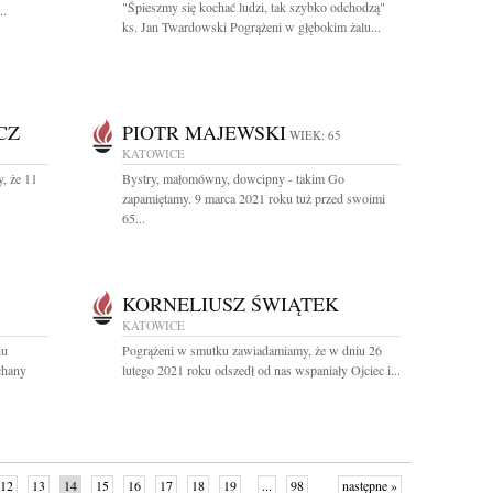
"Śpieszmy się kochać ludzi, tak szybko odchodzą"
..
ks. Jan Twardowski Pogrążeni w głębokim żalu...
CZ
PIOTR MAJEWSKI
WIEK: 65
KATOWICE
, że 11
Bystry, małomówny, dowcipny - takim Go
zapamiętamy. 9 marca 2021 roku tuż przed swoimi
65...
KORNELIUSZ ŚWIĄTEK
KATOWICE
iu
Pogrążeni w smutku zawiadamiamy, że w dniu 26
chany
lutego 2021 roku odszedł od nas wspaniały Ojciec i...
12
13
14
15
16
17
18
19
...
98
następne »