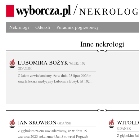
Nekrologi
Odeszli
Poradnik pogrzebowy
Inne nekrologi
LUBOMIRA BOŻYK
WIEK: 102
GDAŃSK
Z żalem zawiadamiamy, że w dniu 25 lipca 2026 r.
zmarła lekarz medycyny Lubomira Bożyk lat 102...
JAN SKOWROŃ
WITOLD
GDAŃSK
GDAŃSK
Z głębokim żalem zawiadamiamy, że w dniu 15
Z głębokim żal
czerwca 2023 roku zmarł Jan Skowroń Pogrzeb