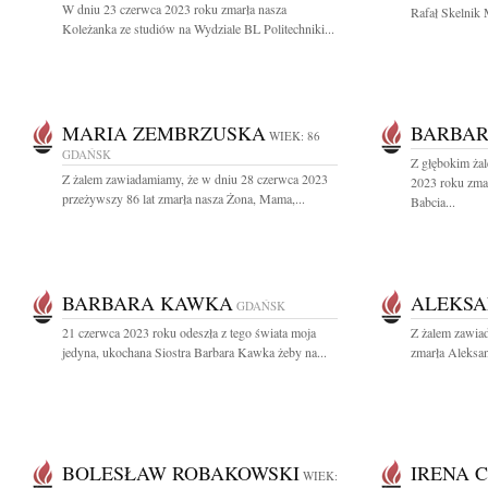
W dniu 23 czerwca 2023 roku zmarła nasza
Rafał Skelnik 
Koleżanka ze studiów na Wydziale BL Politechniki...
MARIA ZEMBRZUSKA
BARBAR
WIEK: 86
GDAŃSK
Z głębokim ża
Z żalem zawiadamiamy, że w dniu 28 czerwca 2023
2023 roku zma
przeżywszy 86 lat zmarła nasza Żona, Mama,...
Babcia...
BARBARA KAWKA
ALEKSA
GDAŃSK
21 czerwca 2023 roku odeszła z tego świata moja
Z żalem zawiad
jedyna, ukochana Siostra Barbara Kawka żeby na...
zmarła Aleksan
BOLESŁAW ROBAKOWSKI
IRENA 
WIEK: