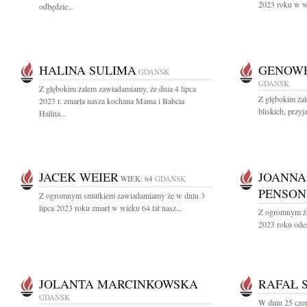
2023 roku w wi
odbędzie...
HALINA SULIMA
GENOWE
GDAŃSK
GDAŃSK
Z głębokim żalem zawiadamiamy, że dnia 4 lipca
Z głębokim ża
2023 r. zmarła nasza kochana Mama i Babcia
bliskich, przyj
Halina...
JACEK WEIER
JOANNA
WIEK: 64
GDAŃSK
PENSON
Z ogromnym smutkiem zawiadamiamy że w dniu 3
lipca 2023 roku zmarł w wieku 64 lat nasz...
Z ogromnym ża
2023 roku odes
JOLANTA MARCINKOWSKA
RAFAŁ 
GDAŃSK
W dniu 25 cze