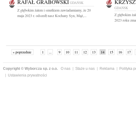
RAFAŁ GRABOWSKI
KRZYSZ
GDAŃSK
GDAŃSK
Z głębokim żalem i smutkiem zawiadamiamy, że 20
Z głębokim ża
maja 2023 r. odszedł nasz Kochany Syn, Mąż,...
2023 roku zmar
« poprzednie
1
...
9
10
11
12
13
14
15
16
17
»
Copyright © Wyborcza sp. z o.o.
O nas
Staże u nas
Reklama
Polityka 
Ustawienia prywatności