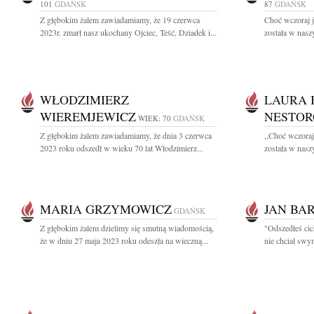
101
GDAŃSK
87
GDAŃSK
Z głębokim żalem zawiadamiamy, że 19 czerwca
Choć wczoraj j
2023r. zmarł nasz ukochany Ojciec, Teść, Dziadek i...
została w naszy
WŁODZIMIERZ
LAURA 
WIEREMJEWICZ
NESTOR
WIEK: 70
GDAŃSK
Z głębokim żalem zawiadamiamy, że dnia 3 czerwca
,,Choć wczoraj
2023 roku odszedł w wieku 70 lat Włodzimierz...
została w naszy
MARIA GRZYMOWICZ
JAN BA
GDAŃSK
Z głębokim żalem dzielimy się smutną wiadomością,
"Odszedłeś cic
że w dniu 27 maja 2023 roku odeszła na wieczną...
nie chciał swy