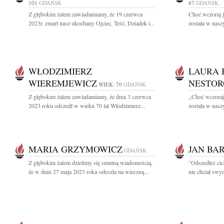
101
GDAŃSK
87
GDAŃSK
Z głębokim żalem zawiadamiamy, że 19 czerwca
Choć wczoraj j
2023r. zmarł nasz ukochany Ojciec, Teść, Dziadek i...
została w naszy
WŁODZIMIERZ
LAURA 
WIEREMJEWICZ
NESTOR
WIEK: 70
GDAŃSK
Z głębokim żalem zawiadamiamy, że dnia 3 czerwca
,,Choć wczoraj
2023 roku odszedł w wieku 70 lat Włodzimierz...
została w naszy
MARIA GRZYMOWICZ
JAN BA
GDAŃSK
Z głębokim żalem dzielimy się smutną wiadomością,
"Odszedłeś cic
że w dniu 27 maja 2023 roku odeszła na wieczną...
nie chciał swy