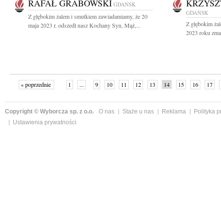
RAFAŁ GRABOWSKI
KRZYSZ
GDAŃSK
GDAŃSK
Z głębokim żalem i smutkiem zawiadamiamy, że 20
Z głębokim ża
maja 2023 r. odszedł nasz Kochany Syn, Mąż,...
2023 roku zmar
« poprzednie
1
...
9
10
11
12
13
14
15
16
17
»
Copyright © Wyborcza sp. z o.o.
O nas
Staże u nas
Reklama
Polityka 
Ustawienia prywatności