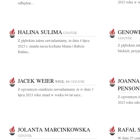
2023 roku w wi
odbędzie...
HALINA SULIMA
GENOWE
GDAŃSK
GDAŃSK
Z głębokim żalem zawiadamiamy, że dnia 4 lipca
Z głębokim ża
2023 r. zmarła nasza kochana Mama i Babcia
bliskich, przyj
Halina...
JACEK WEIER
JOANNA
WIEK: 64
GDAŃSK
PENSON
Z ogromnym smutkiem zawiadamiamy że w dniu 3
lipca 2023 roku zmarł w wieku 64 lat nasz...
Z ogromnym ża
2023 roku odes
JOLANTA MARCINKOWSKA
RAFAŁ 
GDAŃSK
W dniu 25 cze