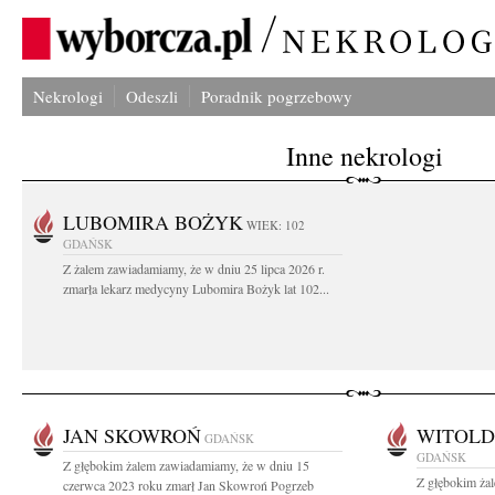
Nekrologi
Odeszli
Poradnik pogrzebowy
Inne nekrologi
LUBOMIRA BOŻYK
WIEK: 102
GDAŃSK
Z żalem zawiadamiamy, że w dniu 25 lipca 2026 r.
zmarła lekarz medycyny Lubomira Bożyk lat 102...
JAN SKOWROŃ
WITOLD
GDAŃSK
GDAŃSK
Z głębokim żalem zawiadamiamy, że w dniu 15
Z głębokim żal
czerwca 2023 roku zmarł Jan Skowroń Pogrzeb