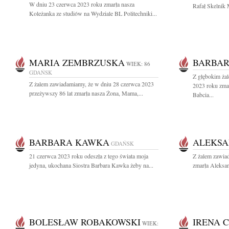
W dniu 23 czerwca 2023 roku zmarła nasza
Rafał Skelnik 
Koleżanka ze studiów na Wydziale BL Politechniki...
MARIA ZEMBRZUSKA
BARBAR
WIEK: 86
GDAŃSK
Z głębokim ża
Z żalem zawiadamiamy, że w dniu 28 czerwca 2023
2023 roku zma
przeżywszy 86 lat zmarła nasza Żona, Mama,...
Babcia...
BARBARA KAWKA
ALEKSA
GDAŃSK
21 czerwca 2023 roku odeszła z tego świata moja
Z żalem zawiad
jedyna, ukochana Siostra Barbara Kawka żeby na...
zmarła Aleksan
BOLESŁAW ROBAKOWSKI
IRENA 
WIEK: