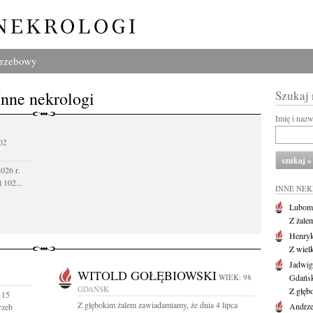
grzebowy
Inne nekrologi
Szukaj
Imię i naz
02
026 r.
 102...
INNE NE
Lubom
Z żale
Henryk
Z wiel
Jadwig
WITOLD GOŁĘBIOWSKI
WIEK: 98
Gdańs
GDAŃSK
Z głęb
 15
Z głębokim żalem zawiadamiamy, że dnia 4 lipca
Andrze
rzeb