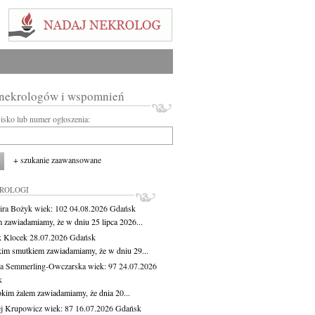
 nekrologów i wspomnień
wisko lub numer ogłoszenia:
+ szukanie zaawansowane
KROLOGI
ira Bożyk
wiek: 102
04.08.2026
Gdańsk
m zawiadamiamy, że w dniu 25 lipca 2026...
 Klocek
28.07.2026
Gdańsk
kim smutkiem zawiadamiamy, że w dniu 29...
a Semmerling-Owczarska
wiek: 97
24.07.2026
k
okim żalem zawiadamiamy, że dnia 20...
j Krupowicz
wiek: 87
16.07.2026
Gdańsk