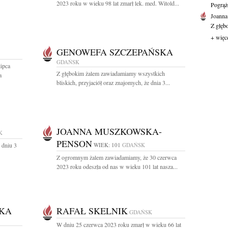
2023 roku w wieku 98 lat zmarł lek. med. Witold...
Pogrąż
Joanna
Z głęb
+ więc
GENOWEFA SZCZEPAŃSKA
GDAŃSK
lipca
Z głębokim żalem zawiadamiamy wszystkich
a
bliskich, przyjaciół oraz znajomych, że dnia 3...
JOANNA MUSZKOWSKA-
K
PENSON
dniu 3
WIEK: 101
GDAŃSK
Z ogromnym żalem zawiadamiamy, że 30 czerwca
2023 roku odeszła od nas w wieku 101 lat nasza...
KA
RAFAŁ SKELNIK
GDAŃSK
W dniu 25 czerwca 2023 roku zmarł w wieku 66 lat