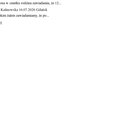
ona w smutku rodzina zawiadamia, że 12...
 Kalinowska
16.07.2026
Gdańsk
okim żalem zawiadamiamy, że po...
ej