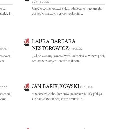
87
GDAŃSK
rwca
Choć wczoraj jeszcze żyłaś, odeszłaś w wieczną dal
iadek i...
została w naszych sercach tęsknota,...
LAURA BARBARA
NESTOROWICZ
AŃSK
GDAŃSK
 czerwca
,,Choć wczoraj jeszcze żyłaś, odeszłaś w wieczną dal,
rz...
została w naszych sercach tęsknota,...
JAN BAREŁKOWSKI
AŃSK
GDAŃSK
omością,
"Odszedłeś cicho, bez słów pożegnania, Tak jakbyś
czną...
nie chciał swym odejściem smucić..."...