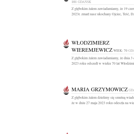
101
GDAŃSK
Z głębokim żalem zawiadamiamy, że 19 cze
2023r. zmarł nasz ukochany Ojciec, Teść, Dz
WŁODZIMIERZ
WIEREMJEWICZ
WIEK: 70
GD
Z głębokim żalem zawiadamiamy, że dnia 3
2023 roku odszedł w wieku 70 lat Włodzimie
MARIA GRZYMOWICZ
GD
Z głębokim żalem dzielimy się smutną wiad
że w dniu 27 maja 2023 roku odeszła na wie