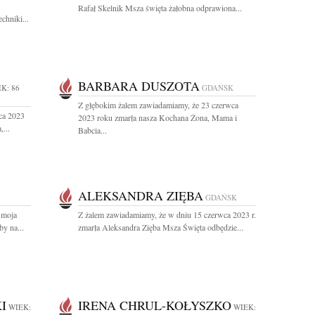
Rafał Skelnik Msza święta żałobna odprawiona...
chniki...
BARBARA DUSZOTA
K: 86
GDAŃSK
Z głębokim żalem zawiadamiamy, że 23 czerwca
ca 2023
2023 roku zmarła nasza Kochana Żona, Mama i
...
Babcia...
ALEKSANDRA ZIĘBA
GDAŃSK
 moja
Z żalem zawiadamiamy, że w dniu 15 czerwca 2023 r.
y na...
zmarła Aleksandra Zięba Msza Święta odbędzie...
I
IRENA CHRUL-KOŁYSZKO
WIEK:
WIEK: