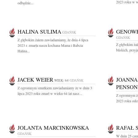
2023 roku w wi
odbędzie...
HALINA SULIMA
GENOWE
GDAŃSK
GDAŃSK
Z głębokim żalem zawiadamiamy, że dnia 4 lipca
Z głębokim ża
2023 r. zmarła nasza kochana Mama i Babcia
bliskich, przyj
Halina...
JACEK WEIER
JOANNA
WIEK: 64
GDAŃSK
PENSON
Z ogromnym smutkiem zawiadamiamy że w dniu 3
lipca 2023 roku zmarł w wieku 64 lat nasz...
Z ogromnym ża
2023 roku odes
JOLANTA MARCINKOWSKA
RAFAŁ 
GDAŃSK
W dniu 25 cze