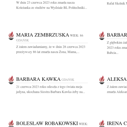
W dniu 23 czerwca 2023 roku zmarła nasza
Rafał Skelnik 
Koleżanka ze studiów na Wydziale BL Politechniki...
MARIA ZEMBRZUSKA
BARBAR
WIEK: 86
GDAŃSK
Z głębokim ża
Z żalem zawiadamiamy, że w dniu 28 czerwca 2023
2023 roku zma
przeżywszy 86 lat zmarła nasza Żona, Mama,...
Babcia...
BARBARA KAWKA
ALEKSA
GDAŃSK
21 czerwca 2023 roku odeszła z tego świata moja
Z żalem zawiad
jedyna, ukochana Siostra Barbara Kawka żeby na...
zmarła Aleksan
BOLESŁAW ROBAKOWSKI
IRENA 
WIEK: