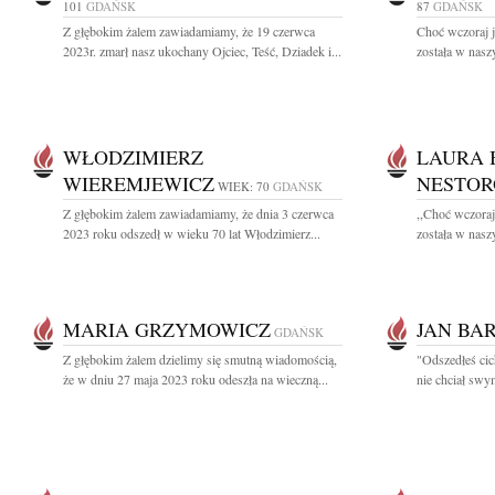
101
GDAŃSK
87
GDAŃSK
Z głębokim żalem zawiadamiamy, że 19 czerwca
Choć wczoraj j
2023r. zmarł nasz ukochany Ojciec, Teść, Dziadek i...
została w naszy
WŁODZIMIERZ
LAURA 
WIEREMJEWICZ
NESTOR
WIEK: 70
GDAŃSK
Z głębokim żalem zawiadamiamy, że dnia 3 czerwca
,,Choć wczoraj
2023 roku odszedł w wieku 70 lat Włodzimierz...
została w naszy
MARIA GRZYMOWICZ
JAN BA
GDAŃSK
Z głębokim żalem dzielimy się smutną wiadomością,
"Odszedłeś cic
że w dniu 27 maja 2023 roku odeszła na wieczną...
nie chciał swy