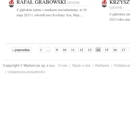
RAFAŁ GRABOWSKI
KRZYSZ
GDAŃSK
GDAŃSK
Z głębokim żalem i smutkiem zawiadamiamy, że 20
Z głębokim ża
maja 2023 r. odszedł nasz Kochany Syn, Mąż,...
2023 roku zmar
« poprzednie
1
...
9
10
11
12
13
14
15
16
17
»
Copyright © Wyborcza sp. z o.o.
O nas
Staże u nas
Reklama
Polityka 
Ustawienia prywatności