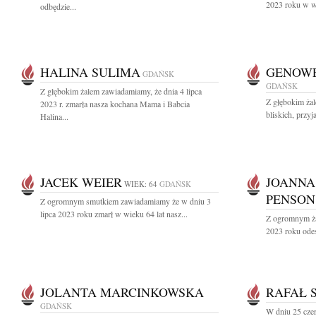
2023 roku w wi
odbędzie...
HALINA SULIMA
GENOWE
GDAŃSK
GDAŃSK
Z głębokim żalem zawiadamiamy, że dnia 4 lipca
Z głębokim ża
2023 r. zmarła nasza kochana Mama i Babcia
bliskich, przyj
Halina...
JACEK WEIER
JOANNA
WIEK: 64
GDAŃSK
PENSON
Z ogromnym smutkiem zawiadamiamy że w dniu 3
lipca 2023 roku zmarł w wieku 64 lat nasz...
Z ogromnym ża
2023 roku odes
JOLANTA MARCINKOWSKA
RAFAŁ 
GDAŃSK
W dniu 25 cze