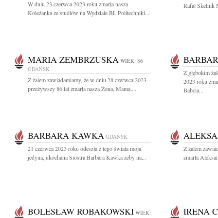
W dniu 23 czerwca 2023 roku zmarła nasza
Rafał Skelnik 
Koleżanka ze studiów na Wydziale BL Politechniki...
MARIA ZEMBRZUSKA
BARBAR
WIEK: 86
GDAŃSK
Z głębokim ża
Z żalem zawiadamiamy, że w dniu 28 czerwca 2023
2023 roku zma
przeżywszy 86 lat zmarła nasza Żona, Mama,...
Babcia...
BARBARA KAWKA
ALEKSA
GDAŃSK
21 czerwca 2023 roku odeszła z tego świata moja
Z żalem zawiad
jedyna, ukochana Siostra Barbara Kawka żeby na...
zmarła Aleksan
BOLESŁAW ROBAKOWSKI
IRENA 
WIEK: