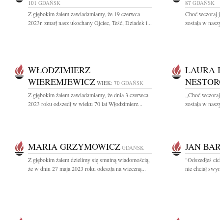
101
GDAŃSK
87
GDAŃSK
Z głębokim żalem zawiadamiamy, że 19 czerwca
Choć wczoraj j
2023r. zmarł nasz ukochany Ojciec, Teść, Dziadek i...
została w naszy
WŁODZIMIERZ
LAURA 
WIEREMJEWICZ
NESTOR
WIEK: 70
GDAŃSK
Z głębokim żalem zawiadamiamy, że dnia 3 czerwca
,,Choć wczoraj
2023 roku odszedł w wieku 70 lat Włodzimierz...
została w naszy
MARIA GRZYMOWICZ
JAN BA
GDAŃSK
Z głębokim żalem dzielimy się smutną wiadomością,
"Odszedłeś cic
że w dniu 27 maja 2023 roku odeszła na wieczną...
nie chciał swy