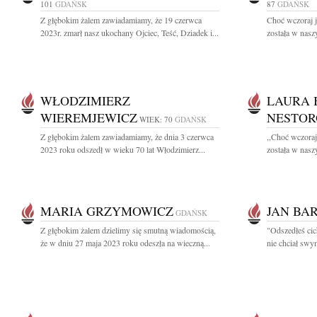
101
GDAŃSK
87
GDAŃSK
Z głębokim żalem zawiadamiamy, że 19 czerwca
Choć wczoraj j
2023r. zmarł nasz ukochany Ojciec, Teść, Dziadek i...
została w naszy
WŁODZIMIERZ
LAURA 
WIEREMJEWICZ
NESTOR
WIEK: 70
GDAŃSK
Z głębokim żalem zawiadamiamy, że dnia 3 czerwca
,,Choć wczoraj
2023 roku odszedł w wieku 70 lat Włodzimierz...
została w naszy
MARIA GRZYMOWICZ
JAN BA
GDAŃSK
Z głębokim żalem dzielimy się smutną wiadomością,
"Odszedłeś cic
że w dniu 27 maja 2023 roku odeszła na wieczną...
nie chciał swy