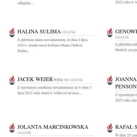
2023 roku w wi
odbędzie...
HALINA SULIMA
GENOWE
GDAŃSK
GDAŃSK
Z głębokim żalem zawiadamiamy, że dnia 4 lipca
Z głębokim ża
2023 r. zmarła nasza kochana Mama i Babcia
bliskich, przyj
Halina...
JACEK WEIER
JOANNA
WIEK: 64
GDAŃSK
PENSON
Z ogromnym smutkiem zawiadamiamy że w dniu 3
lipca 2023 roku zmarł w wieku 64 lat nasz...
Z ogromnym ża
2023 roku odes
JOLANTA MARCINKOWSKA
RAFAŁ 
GDAŃSK
W dniu 25 cze