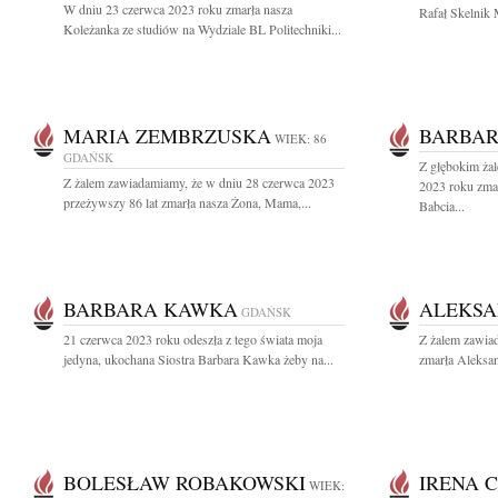
W dniu 23 czerwca 2023 roku zmarła nasza
Rafał Skelnik 
Koleżanka ze studiów na Wydziale BL Politechniki...
MARIA ZEMBRZUSKA
BARBAR
WIEK: 86
GDAŃSK
Z głębokim ża
Z żalem zawiadamiamy, że w dniu 28 czerwca 2023
2023 roku zma
przeżywszy 86 lat zmarła nasza Żona, Mama,...
Babcia...
BARBARA KAWKA
ALEKSA
GDAŃSK
21 czerwca 2023 roku odeszła z tego świata moja
Z żalem zawiad
jedyna, ukochana Siostra Barbara Kawka żeby na...
zmarła Aleksan
BOLESŁAW ROBAKOWSKI
IRENA 
WIEK: