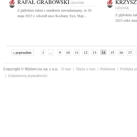
RAFAŁ GRABOWSKI
KRZYSZ
GDAŃSK
GDAŃSK
Z głębokim żalem i smutkiem zawiadamiamy, że 20
Z głębokim ża
maja 2023 r. odszedł nasz Kochany Syn, Mąż,...
2023 roku zmar
« poprzednie
1
...
9
10
11
12
13
14
15
16
17
»
Copyright © Wyborcza sp. z o.o.
O nas
Staże u nas
Reklama
Polityka 
Ustawienia prywatności