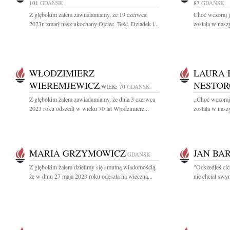
101
GDAŃSK
87
GDAŃSK
Z głębokim żalem zawiadamiamy, że 19 czerwca
Choć wczoraj j
2023r. zmarł nasz ukochany Ojciec, Teść, Dziadek i...
została w naszy
WŁODZIMIERZ
LAURA 
WIEREMJEWICZ
NESTOR
WIEK: 70
GDAŃSK
Z głębokim żalem zawiadamiamy, że dnia 3 czerwca
,,Choć wczoraj
2023 roku odszedł w wieku 70 lat Włodzimierz...
została w naszy
MARIA GRZYMOWICZ
JAN BA
GDAŃSK
Z głębokim żalem dzielimy się smutną wiadomością,
"Odszedłeś cic
że w dniu 27 maja 2023 roku odeszła na wieczną...
nie chciał swy