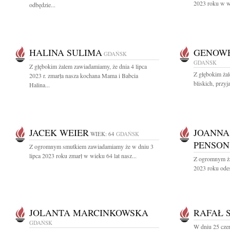
2023 roku w wi
odbędzie...
HALINA SULIMA
GENOWE
GDAŃSK
GDAŃSK
Z głębokim żalem zawiadamiamy, że dnia 4 lipca
Z głębokim ża
2023 r. zmarła nasza kochana Mama i Babcia
bliskich, przyj
Halina...
JACEK WEIER
JOANNA
WIEK: 64
GDAŃSK
PENSON
Z ogromnym smutkiem zawiadamiamy że w dniu 3
lipca 2023 roku zmarł w wieku 64 lat nasz...
Z ogromnym ża
2023 roku odes
JOLANTA MARCINKOWSKA
RAFAŁ 
GDAŃSK
W dniu 25 cze