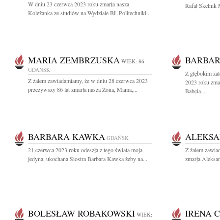
W dniu 23 czerwca 2023 roku zmarła nasza
Rafał Skelnik 
Koleżanka ze studiów na Wydziale BL Politechniki...
MARIA ZEMBRZUSKA
BARBAR
WIEK: 86
GDAŃSK
Z głębokim ża
Z żalem zawiadamiamy, że w dniu 28 czerwca 2023
2023 roku zma
przeżywszy 86 lat zmarła nasza Żona, Mama,...
Babcia...
BARBARA KAWKA
ALEKSA
GDAŃSK
21 czerwca 2023 roku odeszła z tego świata moja
Z żalem zawiad
jedyna, ukochana Siostra Barbara Kawka żeby na...
zmarła Aleksan
BOLESŁAW ROBAKOWSKI
IRENA 
WIEK: