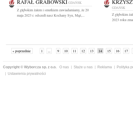
RAFAŁ GRABOWSKI
KRZYSZ
GDAŃSK
GDAŃSK
Z głębokim żalem i smutkiem zawiadamiamy, że 20
Z głębokim ża
maja 2023 r. odszedł nasz Kochany Syn, Mąż,...
2023 roku zmar
« poprzednie
1
...
9
10
11
12
13
14
15
16
17
»
Copyright © Wyborcza sp. z o.o.
O nas
Staże u nas
Reklama
Polityka 
Ustawienia prywatności