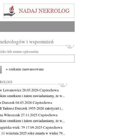
 nekrologów i wspomnień
wisko lub numer ogłoszenia:
+ szukanie zaawansowane
KROLOGI
aw Lewanowicz
28.05.2026
Częstochowa
okim smutkiem i żalem zawiadamiamy, że w...
z Durczok
04.03.2026
Częstochowa
ł Tadeusz Durczok 1955-2026 założyciel i...
na Witeszczak
27.11.2025
Częstochowa
okim smutkiem i żalem zawiadamiamy, że w...
agielska
wiek: 79
17.09.2025
Częstochowa
 11 września 2025 roku zmarła w wieku 79...