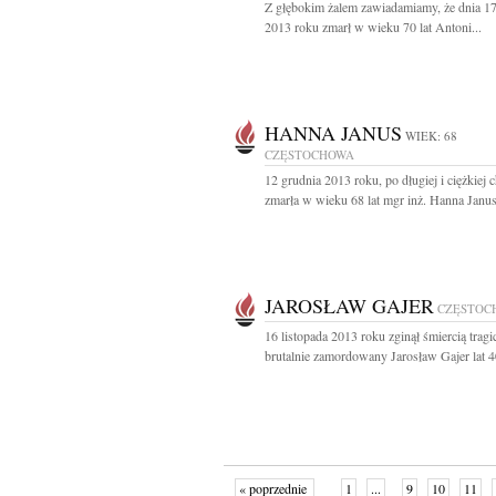
Z głębokim żalem zawiadamiamy, że dnia 17
2013 roku zmarł w wieku 70 lat Antoni...
HANNA JANUS
WIEK: 68
CZĘSTOCHOWA
12 grudnia 2013 roku, po długiej i ciężkiej 
zmarła w wieku 68 lat mgr inż. Hanna Janus
JAROSŁAW GAJER
CZĘSTOC
16 listopada 2013 roku zginął śmiercią tragi
brutalnie zamordowany Jarosław Gajer lat 40
« poprzednie
1
...
9
10
11