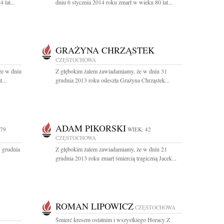
 lat...
dniu 6 stycznia 2014 roku zmarł w wieku 80 lat...
GRAŻYNA CHRZĄSTEK
CZĘSTOCHOWA
że w dniu
Z głębokim żalem zawiadamiamy, że w dniu 31
...
grudnia 2013 roku odeszła Grażyna Chrząstek...
ADAM PIKORSKI
 79
WIEK: 42
CZĘSTOCHOWA
 grudnia
Z głębokim żalem zawiadamiamy, że w dniu 21
grudnia 2013 roku zmarł śmiercią tragiczną Jacek...
ROMAN LIPOWICZ
CZĘSTOCHOWA
Śmierć kresem ostatnim i wszystkiego Horacy Z