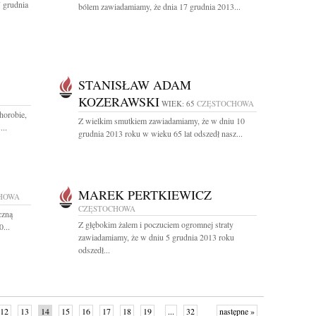
 grudnia
bólem zawiadamiamy, że dnia 17 grudnia 2013...
STANISŁAW ADAM
KOZERAWSKI
WIEK: 65
CZĘSTOCHOWA
chorobie,
Z wielkim smutkiem zawiadamiamy, że w dniu 10
...
grudnia 2013 roku w wieku 65 lat odszedł nasz...
MAREK PERTKIEWICZ
HOWA
CZĘSTOCHOWA
czną
Z głębokim żalem i poczuciem ogromnej straty
...
zawiadamiamy, że w dniu 5 grudnia 2013 roku
odszedł...
12
13
14
15
16
17
18
19
...
32
następne »