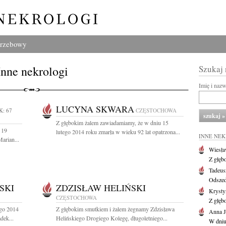
grzebowy
Inne nekrologi
Szukaj
Imię i naz
LUCYNA SKWARA
K: 67
CZĘSTOCHOWA
Z głębokim żalem zawiadamiamy, że w dniu 15
 19
lutego 2014 roku zmarła w wieku 92 lat opatrzona...
INNE NE
arian...
Wiesł
Z głęb
Tadeus
Odszed
SKI
ZDZISŁAW HELIŃSKI
Krysty
CZĘSTOCHOWA
Z głęb
ego 2014
Z głębokim smutkiem i żalem żegnamy Zdzisława
Anna J
dek...
Helińskiego Drogiego Kolegę, długoletniego...
W dniu