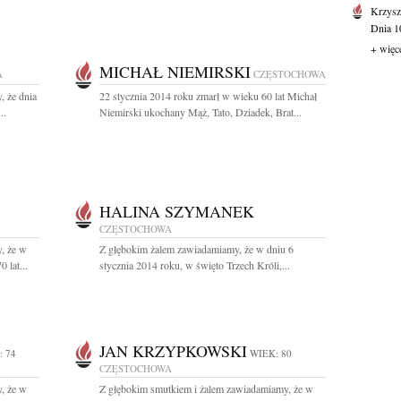
Krzysz
Dnia 10
+ więc
MICHAŁ NIEMIRSKI
A
CZĘSTOCHOWA
, że dnia
22 stycznia 2014 roku zmarł w wieku 60 lat Michał
..
Niemirski ukochany Mąż, Tato, Dziadek, Brat...
HALINA SZYMANEK
CZĘSTOCHOWA
, że w
Z głębokim żalem zawiadamiamy, że w dniu 6
 lat...
stycznia 2014 roku, w święto Trzech Króli,...
JAN KRZYPKOWSKI
: 74
WIEK: 80
CZĘSTOCHOWA
, że w
Z głębokim smutkiem i żalem zawiadamiamy, że w