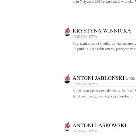
dniu 7 stycznia 2014 roku zmarła w wieku 74
KRYSTYNA WINNICKA
CZĘSTOCHOWA
Pogrążeni w żalu i smutku, zawiadamiamy, 
28 grudnia 2013 roku zmarła, przeżywszy lat
ANTONI JABŁOŃSKI
WIEK:
CZĘSTOCHOWA
Z głębokim żalem zawiadamiamy, że dnia 25
2013 roku po długiej i ciężkiej chorobie...
ANTONI LASKOWSKI
CZĘSTOCHOWA