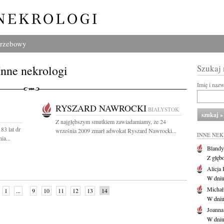
grzebowy
Inne nekrologi
Szukaj
Imię i naz
RYSZARD NAWROCKI
BIAŁYSTOK
Z najgłębszym smutkiem zawiadamiamy, że 24
83 lat dr
września 2009 zmarł adwokat Ryszard Nawrocki...
INNE NE
ia...
Blandy
Z głęb
Alicja 
W dniu
Michał
1
...
9
10
11
12
13
14
W dniu
Joann
W dniu