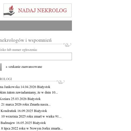
 nekrologów i wspomnień
wisko lub numer ogłoszenia:
+ szukanie zaawansowane
KROLOGI
na Jankowska
14.04.2026
Białystok
okim żalem zawiadamiamy, że w dniu 10...
Koziara
25.03.2026
Białystok
 21 marca 2026 roku Zmarła nasza...
 Kondratiuk
16.09.2025
Białystok
 10 września 2025 roku zmarł w wieku 91...
a Badmajew
16.05.2025
Białystok
 8 lipca 2022 roku w Nowym Jorku zmarła...