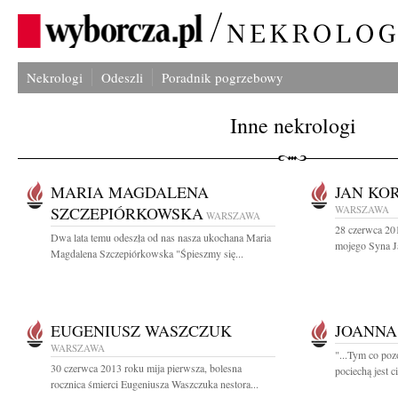
Nekrologi
Odeszli
Poradnik pogrzebowy
Inne nekrologi
MARIA MAGDALENA
JAN KO
SZCZEPIÓRKOWSKA
WARSZAWA
WARSZAWA
28 czerwca 201
Dwa lata temu odeszła od nas nasza ukochana Maria
mojego Syna Ja
Magdalena Szczepiórkowska "Śpieszmy się...
EUGENIUSZ WASZCZUK
JOANNA
WARSZAWA
"...Tym co poz
30 czerwca 2013 roku mija pierwsza, bolesna
pociechą jest ci
rocznica śmierci Eugeniusza Waszczuka nestora...