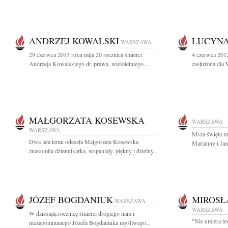
ANDRZEJ KOWALSKI
LUCYNA
WARSZAWA
29 czerwca 2013 roku mija 20 rocznica śmierci
4 czerwca 201
Andrzeja Kowalskiego dr. prawa, wieloletniego...
zasłużona dla 
MAŁGORZATA KOSEWSKA
WARSZAWA
WARSZAWA
Msza święta z
Dwa lata temu odeszła Małgorzata Kosewska
Marianny i Jan
znakomita dziennikarka, wspaniały, piękny i dzielny...
JÓZEF BOGDANIUK
MIROSŁ
WARSZAWA
WARSZAWA
W dziesiątą rocznicę śmierci drogiego nam i
"Nie umiera te
niezapomnianego Józefa Bogdaniuka myśliwego...