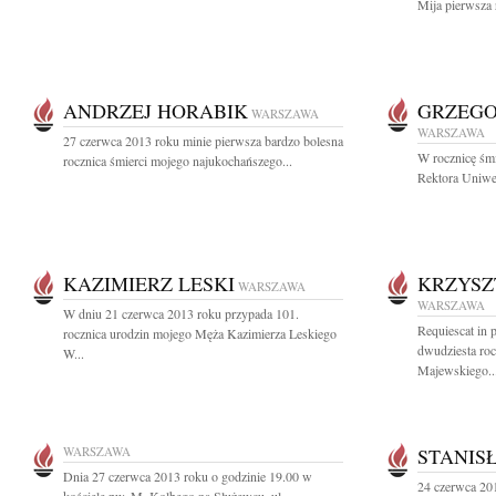
Mija pierwsza 
ANDRZEJ HORABIK
GRZEGO
WARSZAWA
WARSZAWA
27 czerwca 2013 roku minie pierwsza bardzo bolesna
W rocznicę śm
rocznica śmierci mojego najukochańszego...
Rektora Uniwer
KAZIMIERZ LESKI
KRZYSZ
WARSZAWA
WARSZAWA
W dniu 21 czerwca 2013 roku przypada 101.
Requiescat in 
rocznica urodzin mojego Męża Kazimierza Leskiego
dwudziesta roc
W...
Majewskiego..
WARSZAWA
STANIS
Dnia 27 czerwca 2013 roku o godzinie 19.00 w
24 czerwca 201