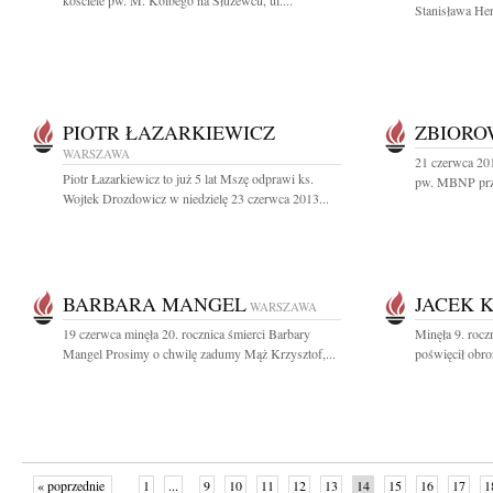
kościele pw. M. Kolbego na Służewcu, ul....
Stanisława Her
PIOTR ŁAZARKIEWICZ
ZBIOR
WARSZAWA
21 czerwca 201
Piotr Łazarkiewicz to już 5 lat Mszę odprawi ks.
pw. MBNP przy
Wojtek Drozdowicz w niedzielę 23 czerwca 2013...
BARBARA MANGEL
JACEK 
WARSZAWA
19 czerwca minęła 20. rocznica śmierci Barbary
Minęła 9. rocz
Mangel Prosimy o chwilę zadumy Mąż Krzysztof,...
poświęcił obro
« poprzednie
1
...
9
10
11
12
13
14
15
16
17
1