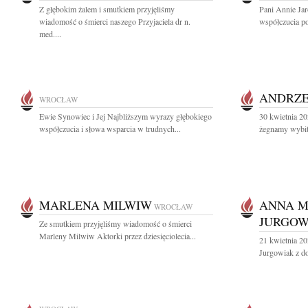
Z głębokim żalem i smutkiem przyjęliśmy
Pani Annie Jar
wiadomość o śmierci naszego Przyjaciela dr n.
współczucia po 
med....
ANDRZE
WROCŁAW
Ewie Synowiec i Jej Najbliższym wyrazy głębokiego
30 kwietnia 20
współczucia i słowa wsparcia w trudnych...
żegnamy wybit
MARLENA MILWIW
ANNA 
WROCŁAW
JURGOW
Ze smutkiem przyjęliśmy wiadomość o śmierci
Marleny Milwiw Aktorki przez dziesięciolecia...
21 kwietnia 2
Jurgowiak z d