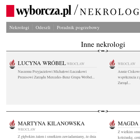
Nekrologi
Odeszli
Poradnik pogrzebowy
Inne nekrologi
LUCYNA WRÓBEL
WROCŁAW
WROCŁAW
Naszemu Przyjacielowi Michałowi Łuczakowi
Annie Ciskows
Prezesowi Zarządu Mercedes-Benz Grupa Wróbel...
współczucia z
Zarząd...
MARTYNA KILANOWSKA
MAGDA
WROCŁAW
Z wielkim smu
Z głębokim żalem i smutkiem zawiadamiamy, że dnia
koleżankę, cen