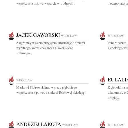
współczucia i słowa wsparcia w trudnych...
naszego przyjac
JACEK GAWORSKI
WROCŁAW
WROCŁAW
Z ogromnym żalem przyjąłem informację o śmierci
Pani Mecenas 
wybitnego szermierza Jacka Gaworskiego
głębokiego wsp
srebrnego...
EULALI
WROCŁAW
Markowi Piotrowskiemu wyrazy głębokiego
Z głębokim smu
współczucia z powodu śmierci Teściowej składają...
wiadomość o ś
drogiej...
ANDRZEJ ŁAKOTA
WROCŁAW
WROCŁAW