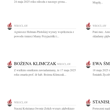
24 maja 2025 roku odeszła z naszego grona...
Magdę...
WROCŁAW
WROCŁAW
Agnieszce Helman-Płońskiej wyrazy współczucia z
Pani mec. Ann
powodu śmierci Mamy Przyjaciółki i...
składamy głębo
BOŻENA KLIMCZAK
EWA ŚM
WROCŁAW
Z wielkim smutkiem zawiadamiamy, że 17 maja 2025
18 maja 2025 r
roku zmarła prof. dr hab. Bożena Klimczak...
Śmiałek Życzli
STANIS
WROCŁAW
Naszej Koleżance Iwonie Zolich wyrazy głębokiego
Poruszeni nagł