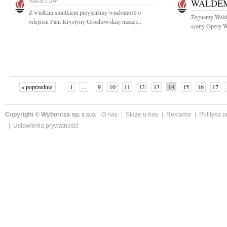
WROCŁAW
WALDE
Z wielkim smutkiem przyjęliśmy wiadomość o
Żegnamy Walde
odejściu Pani Krystyny Grochowskiej naszej...
sceny Opery Wr
« poprzednie
1
...
9
10
11
12
13
14
15
16
17
»
Copyright © Wyborcza sp. z o.o.
O nas
Staże u nas
Reklama
Polityka 
Ustawienia prywatności