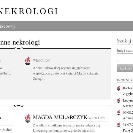
grzebowy
Inne nekrologi
Szukaj
Imię i naz
W
WROCŁAW
owi
Annie Ciskowskiej wyrazy najgłębszego
róbel...
współczucia z powodu śmierci Mamy składają
Zarząd...
INNE NE
Barbar
Z głęb
Lucyna
Naszem
06.08
A
MAGDA MULARCZYK
WROCŁAW
Annie 
31.07
Z wielkim smutkiem żegnamy naszą redakcyjną
, że dnia
Panu S
koleżankę, cenioną znawczynię świata roślin