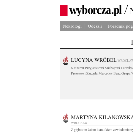
Nekrologi
Odeszli
Poradnik po
LUCYNA WRÓBEL
WROCŁA
Naszemu Przyjacielowi Michałowi Łuczak
Prezesowi Zarządu Mercedes-Benz Grupa W
MARTYNA KILANOWSK
WROCŁAW
Z głębokim żalem i smutkiem zawiadamiamy