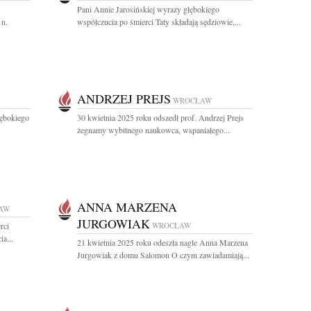
Pani Annie Jarosińskiej wyrazy głębokiego
 n.
współczucia po śmierci Taty składają sędziowie,...
ANDRZEJ PREJS
WROCŁAW
łębokiego
30 kwietnia 2025 roku odszedł prof. Andrzej Prejs
żegnamy wybitnego naukowca, wspaniałego...
ANNA MARZENA
AW
JURGOWIAK
rci
WROCŁAW
a...
21 kwietnia 2025 roku odeszła nagle Anna Marzena
Jurgowiak z domu Salomon O czym zawiadamiają...