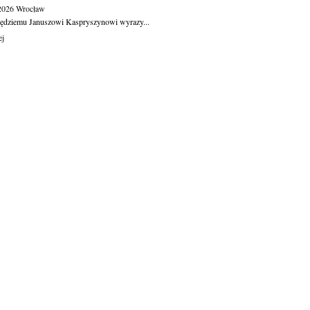
.2026
Wrocław
ędziemu Januszowi Kaspryszynowi wyrazy...
ej