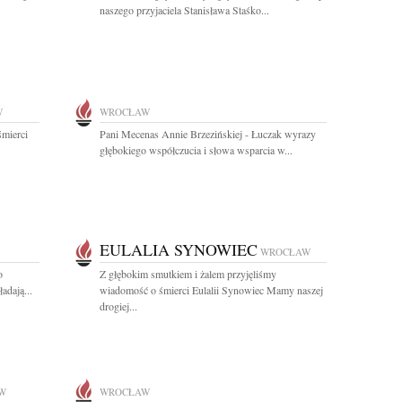
naszego przyjaciela Stanisława Staśko...
W
WROCŁAW
śmierci
Pani Mecenas Annie Brzezińskiej - Łuczak wyrazy
głębokiego współczucia i słowa wsparcia w...
EULALIA SYNOWIEC
WROCŁAW
o
Z głębokim smutkiem i żalem przyjęliśmy
adają...
wiadomość o śmierci Eulalii Synowiec Mamy naszej
drogiej...
W
WROCŁAW