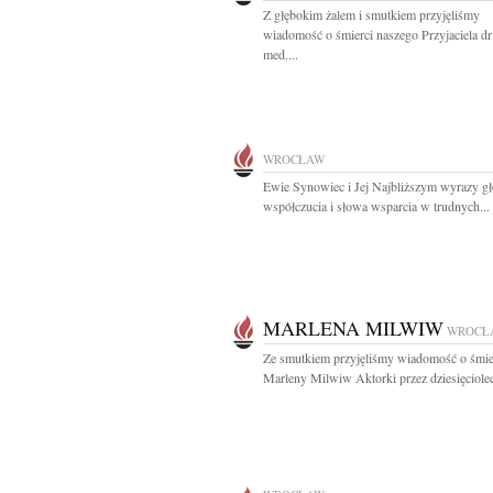
Z głębokim żalem i smutkiem przyjęliśmy
wiadomość o śmierci naszego Przyjaciela dr
med....
WROCŁAW
Ewie Synowiec i Jej Najbliższym wyrazy g
współczucia i słowa wsparcia w trudnych...
MARLENA MILWIW
WROCŁ
Ze smutkiem przyjęliśmy wiadomość o śmie
Marleny Milwiw Aktorki przez dziesięcioleci