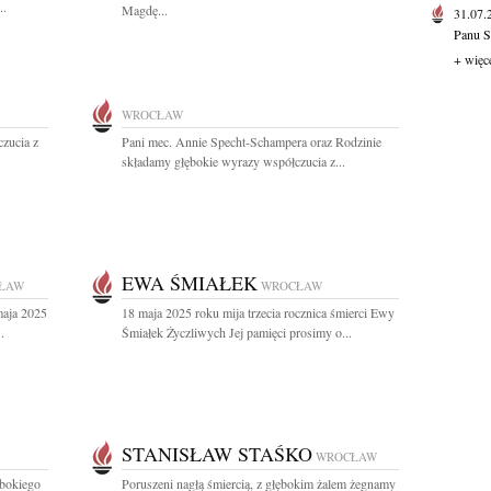
..
Magdę...
31.07
Panu S
+ więc
WROCŁAW
zucia z
Pani mec. Annie Specht-Schampera oraz Rodzinie
składamy głębokie wyrazy współczucia z...
EWA ŚMIAŁEK
ŁAW
WROCŁAW
maja 2025
18 maja 2025 roku mija trzecia rocznica śmierci Ewy
.
Śmiałek Życzliwych Jej pamięci prosimy o...
STANISŁAW STAŚKO
WROCŁAW
ębokiego
Poruszeni nagłą śmiercią, z głębokim żalem żegnamy