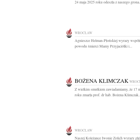
24 maja 2025 roku odeszła z naszego grona.
WROCŁAW
Agnieszce Helman-Płońskiej wyrazy współc
powodu śmierci Mamy Przyjaciółki i...
BOŻENA KLIMCZAK
WROC
Z wielkim smutkiem zawiadamiamy, że 17 
roku zmarła prof. dr hab. Bożena Klimczak..
WROCŁAW
Naszej Koleżance Iwonie Zolich wyrazy gł