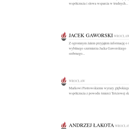
współczucia i słowa wsparcia w trudnych...
JACEK GAWORSKI
WROCŁA
Z ogromnym żalem przyjąłem informację o 
wybitnego szermierza Jacka Gaworskiego
srebrnego...
WROCŁAW
Markowi Piotrowskiemu wyrazy głębokieg
współczucia z powodu śmierci Teściowej skł
ANDRZEJ ŁAKOTA
WROCŁA