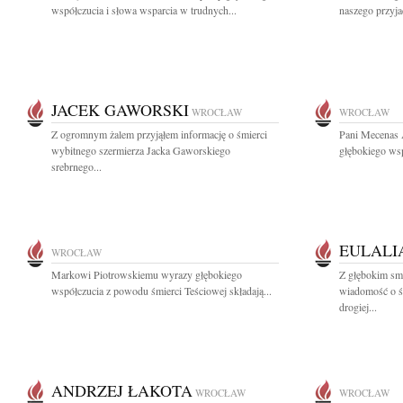
współczucia i słowa wsparcia w trudnych...
naszego przyjac
JACEK GAWORSKI
WROCŁAW
WROCŁAW
Z ogromnym żalem przyjąłem informację o śmierci
Pani Mecenas 
wybitnego szermierza Jacka Gaworskiego
głębokiego wsp
srebrnego...
EULALI
WROCŁAW
Markowi Piotrowskiemu wyrazy głębokiego
Z głębokim smu
współczucia z powodu śmierci Teściowej składają...
wiadomość o ś
drogiej...
ANDRZEJ ŁAKOTA
WROCŁAW
WROCŁAW