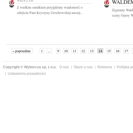
WROCŁAW
WALDE
Z wielkim smutkiem przyjęliśmy wiadomość o
Żegnamy Walde
odejściu Pani Krystyny Grochowskiej naszej...
sceny Opery Wr
« poprzednie
1
...
9
10
11
12
13
14
15
16
17
»
Copyright © Wyborcza sp. z o.o.
O nas
Staże u nas
Reklama
Polityka 
Ustawienia prywatności