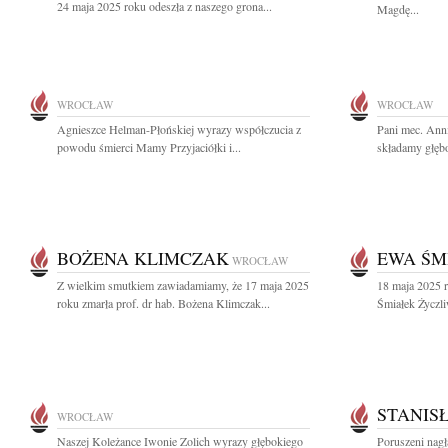
24 maja 2025 roku odeszła z naszego grona...
Magdę...
WROCŁAW
WROCŁAW
Agnieszce Helman-Płońskiej wyrazy współczucia z
Pani mec. Ann
powodu śmierci Mamy Przyjaciółki i...
składamy głębo
BOŻENA KLIMCZAK
EWA ŚM
WROCŁAW
Z wielkim smutkiem zawiadamiamy, że 17 maja 2025
18 maja 2025 r
roku zmarła prof. dr hab. Bożena Klimczak...
Śmiałek Życzli
STANIS
WROCŁAW
Naszej Koleżance Iwonie Zolich wyrazy głębokiego
Poruszeni nagł