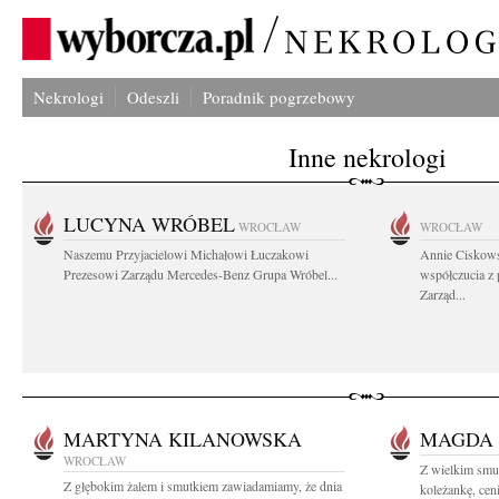
Nekrologi
Odeszli
Poradnik pogrzebowy
Inne nekrologi
LUCYNA WRÓBEL
WROCŁAW
WROCŁAW
Naszemu Przyjacielowi Michałowi Łuczakowi
Annie Ciskows
Prezesowi Zarządu Mercedes-Benz Grupa Wróbel...
współczucia z
Zarząd...
MARTYNA KILANOWSKA
MAGDA
WROCŁAW
Z wielkim smu
Z głębokim żalem i smutkiem zawiadamiamy, że dnia
koleżankę, cen