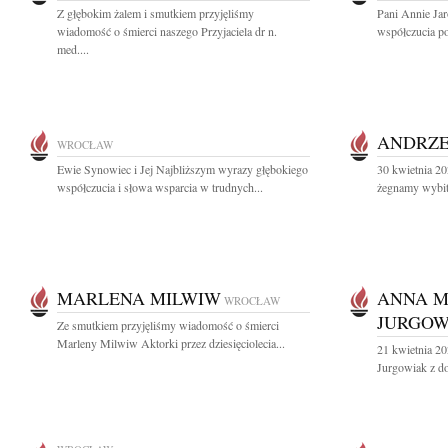
Z głębokim żalem i smutkiem przyjęliśmy
Pani Annie Jar
wiadomość o śmierci naszego Przyjaciela dr n.
współczucia po 
med....
ANDRZE
WROCŁAW
Ewie Synowiec i Jej Najbliższym wyrazy głębokiego
30 kwietnia 20
współczucia i słowa wsparcia w trudnych...
żegnamy wybit
MARLENA MILWIW
ANNA 
WROCŁAW
JURGOW
Ze smutkiem przyjęliśmy wiadomość o śmierci
Marleny Milwiw Aktorki przez dziesięciolecia...
21 kwietnia 2
Jurgowiak z d