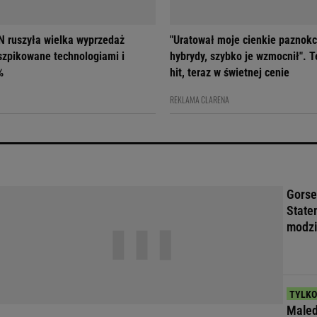
 ruszyła wielka wyprzedaż
"Uratował moje cienkie paznokc
szpikowane technologiami i
hybrydy, szybko je wzmocnił". T
%
hit, teraz w świetnej cenie
REKLAMA CLARENA
Gorse
State
modzi
Maled