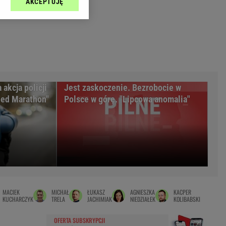
AKCEPTUJĘ
l sp. z o.o., jej
Zielona Góra
ić swoje preferencje
arzania danych poprzez
MAGAZYNY
ych”. Zmiana ustawień
syny
Kuchnia
a
Wysokie Obcasy
ach:
y
 celów identyfikacji.
akcja policji
Jest zaskoczenie. Bezrobocie w
omiar reklam i treści,
rynarka
eed Marathon"
Polsce w górę. "Lipcowa anomalia"
enka za 29zł
zula
 wide
y
to
MACIEK
MICHAŁ
ŁUKASZ
AGNIESZKA
KACPER
kim obcasie
KUCHARCZYK
TRELA
JACHIMIAK
NIEDZIAŁEK
KOLIBABSKI
OFERTA SUBSKRYPCJI