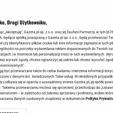
Meghan Markle
Krzesełka do ka
Magda Gessler
Łóżka dla dzieci
Barbara Kurdej-Szatan
Foteliki samoc
ko, Drogi Użytkowniku,
Księżna Kate
Przepisy
Porady
Jak zrobić?
jąc „Akceptuję”, Gazeta.pl sp. z o.o. oraz jej Zaufani Partnerzy, w tym [
67
strych słowach reaguje na
.A. będąca spółką powiązaną z Gazeta.pl sp. z o.o., będą przetwarzać T
Na czasie
Grzyby
nu. "Łupi kierowców"
ail czy identyfikatory plików cookie lub inne informacje zapisane w tych p
Memy
Koronawirus
gólności na potrzeby wyświetlania reklam dopasowanych do Twoich zain
Radio Zet
Porady - Zdrowi
acjach i w Internecie lub personalizacji treści w nich wyświetlanych. Wyr
Radio Pogoda
Sukienki jeanso
cesz wyrazić zgody, chcesz ograniczyć jej zakres lub chcesz wycofać zgo
Radio internetowe
Torebki worki
aawansowanych”.
 być przetwarzane także do celów badania i mierzenia informacji dot
Rock Radio
Życzenia
 łączone z danymi dot. świadczonych Tobie usług. W określonych przypad
Złote Przeboje
Życzenia urodz
i odbywa się w oparciu o uzasadniony interes Gazeta.pl, jej spółki powi
Chillizet - radio internetowe
Życzenia imien
. Takiemu przetwarzaniu możesz się sprzeciwić, przechodząc do „Ust
Podcasty
Newsy, plotki - 
nistratorem – w zależności od zakresu sprzeciwu i podmiotu, wobec które
E-booki - Audiobooki
Lifestyle
etwarzaniu danych osobowych znajdziesz w dokumencie
Polityka Prywatn
Planeta.pl
Co obejrzeć