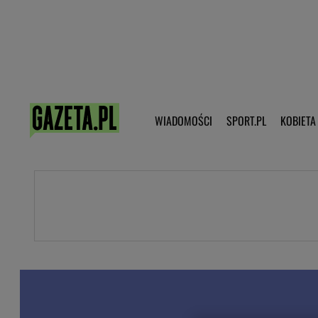
Poczta - Logowanie
Pobierz 
WIADOMOŚCI
SPORT.PL
KOBIETA
DZIECKO
KOBIETA
KULTURA
NEX
WIADOMOŚCI
SPORT
G.PL
Skoki narciarskie
Haps.pl
Ekstraklasa
Wiadomości ze świata
Bundesliga
Sport wiadomości
Liga Mistrzów
Horoskop
Liga Europy
Papież Franiszek
Koszykówka