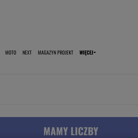
aplikację Gazeta - Android
Pobierz aplikację Gazeta -
MOTO
NEXT
MAGAZYN PROJEKT
WIĘCEJ
T
PLOTEK
SPORT.PL
HOROSKOPY
WEEKEND
TOK FM
WYBORC
ROZRYWKA
ŻYCIE I STYL
Gwiazdy Mundialu
Fryzury
Plotek
Makijaż
Gry online
Magia - Ciekawo
Historie
Wiadomości - 
MAMY LICZBY
WAGs
Sposób na za d
Anna Lewandowska
Gorączka u dzi