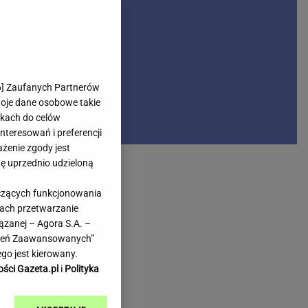
rmienia
Gliwice
Kielce
hodowe
Kraków
Lublin
Łódź
6
] Zaufanych Partnerów
woje dane osobowe takie
Olsztyn
likach do celów
Opole
teresowań i preferencji
e
Płock
ażenie zgody jest
we
Poznań
dę uprzednio udzieloną
Radom
yczących funkcjonowania
Rzeszów
kach przetwarzanie
inowe
Sosnowiec
ązanej – Agora S.A. –
inowe
Szczecin
awień Zaawansowanych”
Melo Radio
Toruń
go jest kierowany.
Trójmiasto
ości Gazeta.pl
i
Polityka
Warszawa
Wrocław