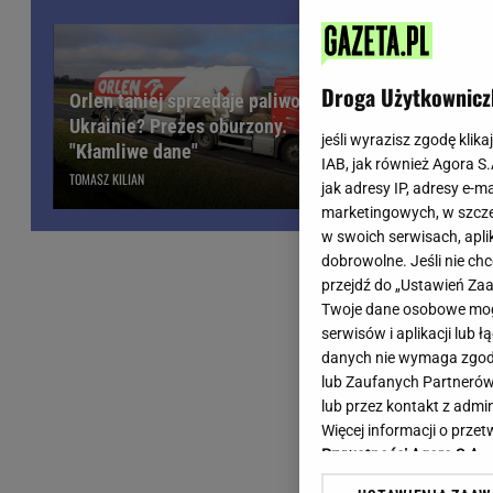
Wiadomości z Polski
Tenis
Plotki na topie
Sporty Walki
Niedziela handlowa
Siatkówka
Droga Użytkownicz
Orlen taniej sprzedaje paliwo
Informacje na bieżąco
PlusLiga
Ukrainie? Prezes oburzony.
Metro Warszawa
Lekkoatletyka
jeśli wyrazisz zgodę klika
Obajtek w o
"Kłamliwe dane"
IAB, jak również Agora S
Duży Format
Kolarstwo
wyniki Orle
TOMASZ KILIAN
jak adresy IP, adresy e-m
Pogoda Warszawa
Bieganie
marketingowych, w szcze
Pogoda Kraków
Trening - ćwiczenia
w swoich serwisach, aplik
Pogoda Gdańsk
Ćwiczenia
dobrowolne. Jeśli nie ch
Pogoda Poznań
Dieta - Odżywianie
przejdź do „Ustawień Z
Twoje dane osobowe mogą
Pogoda Wrocław
Jak schudnąć?
serwisów i aplikacji lub
Gazeta na X
Sport - Fitness
danych nie wymaga zgody 
Fitness
lub Zaufanych Partnerów
F1 - Formuła 1
lub przez kontakt z admi
Więcej informacji o prz
Prywatności Agora S.A.