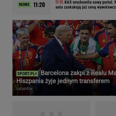
KAS uruchomiła nowy portal. 
11:20
NOWE
Ładowanie samochodu elektrycznego
auta zaskakują już ceną wywoławcz
Filtr cząstek stałych
Brzydki zapach w samochodzie
Numer Vin
Ogłoszenia motoryzacyjne
Waluty
Komunikaty
Opel Meriva
Toyota Auris
Toyota Avensis
Barcelona zakpi z Realu Ma
Jeep Grand Cherokee
Hiszpania żyje jednym transferem
POPULARNE TEMATY
SUBSKRYPCJA
Liga Mistrzów
Legia Warszawa
Liga Europy
Paszport Covidowy
Piłka Nożna
Wczasy w górach