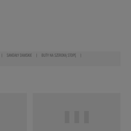
SANDAŁY DAMSKIE
BUTY NA SZEROKĄ STOPĘ