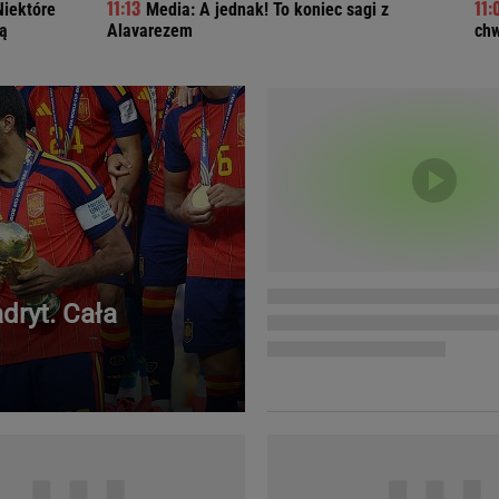
Niektóre
Media: A jednak! To koniec sagi z
Telewizor LG O
ą
Alavarezem
chw
dryt. Cała
Doda
Kalkulator Poro
Magda Gessler
Kalendarz dni p
Agnieszka Woźniak-Starak
Kalendarz ciąży