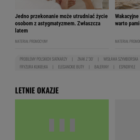
Jedno przekonanie może utrudniać życie
Wakacyjne 
osobom z astygmatyzmem. Zwłaszcza
warto pami
latem
MATERIAŁ PROMOCYJNY
MATERIAŁ PROMO
PROBLEMY POLSKICH SIATKARZY
ZNAK Z '30'
WISŁAWA SZYMBORSKA
FRYZURA KUKIEŁKA
ELEGANCKIE BUTY
BALERINY
ESPADRYLE
LETNIE OKAZJE