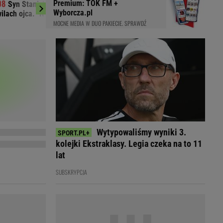
Premium: TOK FM +
Syn Stanisława Soyki o ostatnich
Nowy sondaż par
LED
Wyborcza.pl
ilach ojca. "Nie było z nim nikogo"
wynikiem od lat
MOCNE MEDIA W DUO PAKIECIE. SPRAWDŹ
Wytypowaliśmy wyniki 3.
kolejki Ekstraklasy. Legia czeka na to 11
lat
SUBSKRYPCJA
du
Rodzina
łodnych
Wakacje
Sennik