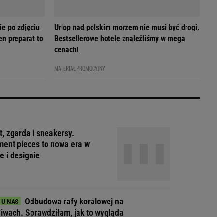
ie po zdjęciu
Urlop nad polskim morzem nie musi być drogi.
en preparat to
Bestsellerowe hotele znaleźliśmy w mega
cenach!
MATERIAŁ PROMOCYJNY
t, zgarda i sneakersy.
ment pieces to nowa era w
e i designie
Odbudowa rafy koralowej na
iwach. Sprawdziłam, jak to wygląda