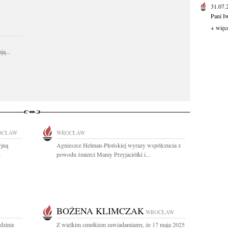
31.07
Pani I
+ więc
ą...
OCŁAW
WROCŁAW
yjną
Agnieszce Helman-Płońskiej wyrazy współczucia z
n
powodu śmierci Mamy Przyjaciółki i...
BOŻENA KLIMCZAK
WROCŁAW
dzinie
Z wielkim smutkiem zawiadamiamy, że 17 maja 2025