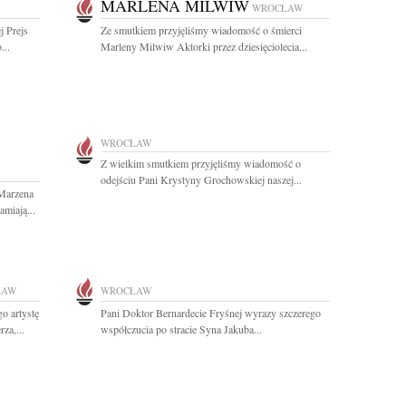
MARLENA MILWIW
WROCŁAW
j Prejs
Ze smutkiem przyjęliśmy wiadomość o śmierci
...
Marleny Milwiw Aktorki przez dziesięciolecia...
WROCŁAW
Z wielkim smutkiem przyjęliśmy wiadomość o
odejściu Pani Krystyny Grochowskiej naszej...
 Marzena
miają...
ŁAW
WROCŁAW
o artystę
Pani Doktor Bernardecie Fryśnej wyrazy szczerego
za,...
współczucia po stracie Syna Jakuba...