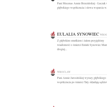
Pani Mecenas Annie Brzezińskiej - Łuczak
głębokiego współczucia i słowa wsparcia w.
EULALIA SYNOWIEC
WRO
Z głębokim smutkiem i żalem przyjęliśmy
wiadomość o śmierci Eulalii Synowiec Mam
drogiej...
WROCŁAW
Pani Annie Jarosińskiej wyrazy głębokiego
współczucia po śmierci Taty składają sędziow