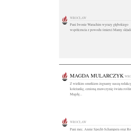
WROCŁAW
Pani Iwonie Warachim wyrazy głębokiego
współczucia z powodu śmierci Mamy składaj
MAGDA MULARCZYK
WR
Z wielkim smutkiem żegnamy naszą redakc
koleżankę, cenioną znawczynię świata rośli
Magdę...
WROCŁAW
Pani mec. Annie Specht-Schampera oraz Ro