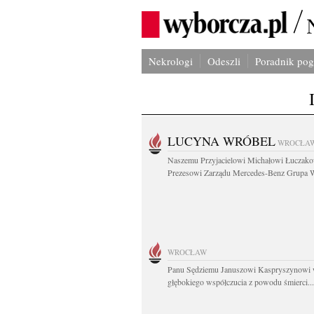
Nekrologi
Odeszli
Poradnik po
LUCYNA WRÓBEL
WROCŁA
Naszemu Przyjacielowi Michałowi Łuczak
Prezesowi Zarządu Mercedes-Benz Grupa W
WROCŁAW
Panu Sędziemu Januszowi Kaspryszynowi 
głębokiego współczucia z powodu śmierci...