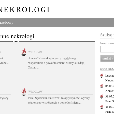
grzebowy
Inne nekrologi
Szukaj
Imię i naz
W
WROCŁAW
owi
Annie Ciskowskiej wyrazy najgłębszego
róbel...
współczucia z powodu śmierci Mamy składają
Zarząd...
INNE NE
Lucyna
Naszem
06.08
Annie 
WROCŁAW
31.07
wyrazy
Panu Sędziemu Januszowi Kaspryszynowi wyrazy
Panu S
głębokiego współczucia z powodu śmierci...
31.07
Panu S