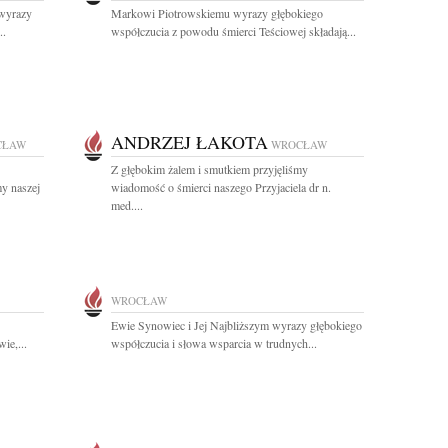
 wyrazy
Markowi Piotrowskiemu wyrazy głębokiego
..
współczucia z powodu śmierci Teściowej składają...
ANDRZEJ ŁAKOTA
CŁAW
WROCŁAW
Z głębokim żalem i smutkiem przyjęliśmy
y naszej
wiadomość o śmierci naszego Przyjaciela dr n.
med....
WROCŁAW
Ewie Synowiec i Jej Najbliższym wyrazy głębokiego
ie,...
współczucia i słowa wsparcia w trudnych...