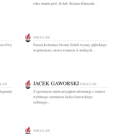
roku zmarła prof. dr hab. Bożena Klimczak...
WROCŁAW
ierci Ewy
Naszej Koleżance Iwonie Zolich wyrazy głębokiego
.
współczucia i słowa wsparcia w trudnych...
JACEK GAWORSKI
ŁAW
WROCŁAW
m żegnamy
Z ogromnym żalem przyjąłem informację o śmierci
wybitnego szermierza Jacka Gaworskiego
srebrnego...
WROCŁAW