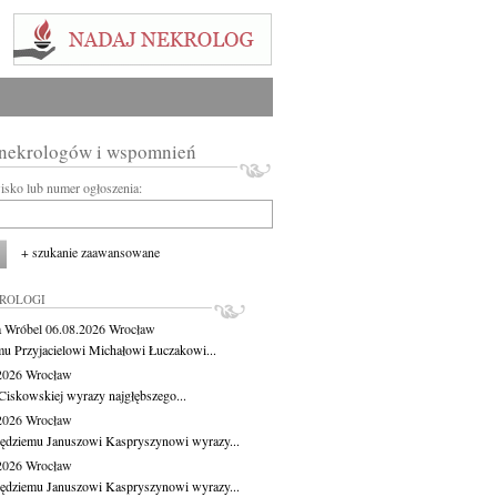
 nekrologów i wspomnień
wisko lub numer ogłoszenia:
+ szukanie zaawansowane
KROLOGI
 Wróbel
06.08.2026
Wrocław
u Przyjacielowi Michałowi Łuczakowi...
.2026
Wrocław
Ciskowskiej wyrazy najgłębszego...
.2026
Wrocław
ędziemu Januszowi Kaspryszynowi wyrazy...
.2026
Wrocław
ędziemu Januszowi Kaspryszynowi wyrazy...