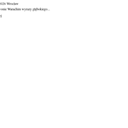
.2026
Wrocław
wonie Warachim wyrazy głębokiego...
ej