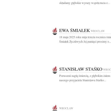
składamy głębokie wyrazy współczucia z...
EWA ŚMIAŁEK
WROCŁAW
18 maja 2025 roku mija trzecia rocznica śm
Śmiałek Życzliwych Jej pamięci prosimy o..
STANISŁAW STAŚKO
WROC
Poruszeni nagłą śmiercią, z głębokim żale
naszego przyjaciela Stanisława Staśko...
WROCŁAW