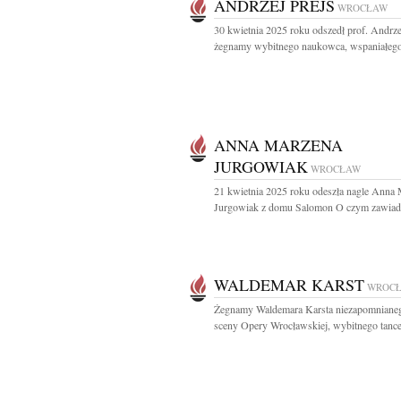
ANDRZEJ PREJS
WROCŁAW
30 kwietnia 2025 roku odszedł prof. Andrze
żegnamy wybitnego naukowca, wspaniałego
ANNA MARZENA
JURGOWIAK
WROCŁAW
21 kwietnia 2025 roku odeszła nagle Anna
Jurgowiak z domu Salomon O czym zawiada
WALDEMAR KARST
WROC
Żegnamy Waldemara Karsta niezapomnianeg
sceny Opery Wrocławskiej, wybitnego tancer