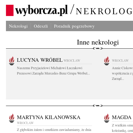
Nekrologi
Odeszli
Poradnik pogrzebowy
Inne nekrologi
LUCYNA WRÓBEL
WROCŁAW
WROCŁAW
Naszemu Przyjacielowi Michałowi Łuczakowi
Annie Ciskows
Prezesowi Zarządu Mercedes-Benz Grupa Wróbel...
współczucia z
Zarząd...
MARTYNA KILANOWSKA
MAGDA
WROCŁAW
Z wielkim smu
Z głębokim żalem i smutkiem zawiadamiamy, że dnia
koleżankę, cen