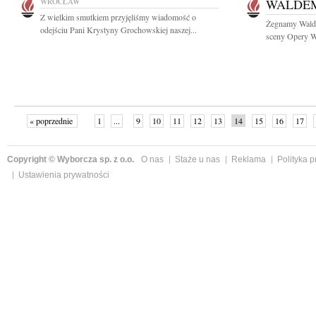
WROCŁAW
WALDE
Z wielkim smutkiem przyjęliśmy wiadomość o
Żegnamy Walde
odejściu Pani Krystyny Grochowskiej naszej...
sceny Opery Wr
« poprzednie
1
...
9
10
11
12
13
14
15
16
17
»
Copyright © Wyborcza sp. z o.o.
O nas
Staże u nas
Reklama
Polityka 
Ustawienia prywatności