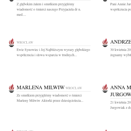
Z głębokim żalem i smutkiem przyjęliśmy
Pani Annie Jar
wiadomość o śmierci naszego Przyjaciela dr n.
współczucia po 
med....
ANDRZE
WROCŁAW
Ewie Synowiec i Jej Najbliższym wyrazy głębokiego
30 kwietnia 20
współczucia i słowa wsparcia w trudnych...
żegnamy wybit
MARLENA MILWIW
ANNA 
WROCŁAW
JURGOW
Ze smutkiem przyjęliśmy wiadomość o śmierci
Marleny Milwiw Aktorki przez dziesięciolecia...
21 kwietnia 2
Jurgowiak z d