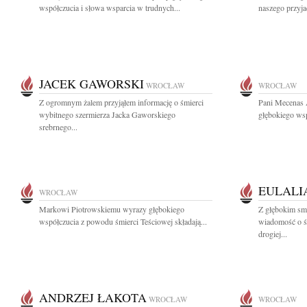
współczucia i słowa wsparcia w trudnych...
naszego przyjac
JACEK GAWORSKI
WROCŁAW
WROCŁAW
Z ogromnym żalem przyjąłem informację o śmierci
Pani Mecenas 
wybitnego szermierza Jacka Gaworskiego
głębokiego wsp
srebrnego...
EULALI
WROCŁAW
Markowi Piotrowskiemu wyrazy głębokiego
Z głębokim smu
współczucia z powodu śmierci Teściowej składają...
wiadomość o ś
drogiej...
ANDRZEJ ŁAKOTA
WROCŁAW
WROCŁAW