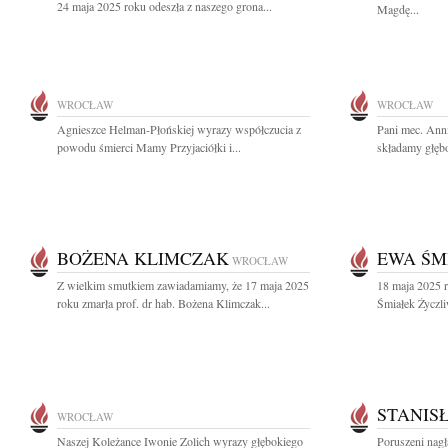
24 maja 2025 roku odeszła z naszego grona...
Magdę...
WROCŁAW
WROCŁAW
Agnieszce Helman-Płońskiej wyrazy współczucia z
Pani mec. Ann
powodu śmierci Mamy Przyjaciółki i...
składamy głębo
BOŻENA KLIMCZAK
EWA ŚM
WROCŁAW
Z wielkim smutkiem zawiadamiamy, że 17 maja 2025
18 maja 2025 r
roku zmarła prof. dr hab. Bożena Klimczak...
Śmiałek Życzli
STANIS
WROCŁAW
Naszej Koleżance Iwonie Zolich wyrazy głębokiego
Poruszeni nagł