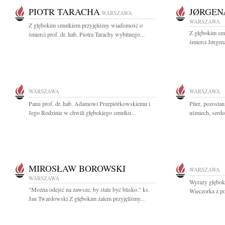
PIOTR TARACHA
JØRGEN
WARSZAWA
WARSZAWA
Z głębokim smutkiem przyjęliśmy wiadomość o
Z głębokim sm
śmierci prof. dr. hab. Piotra Tarachy wybitnego...
śmierci Jørgen
WARSZAWA
WARSZAWA
Panu prof. dr. hab. Adamowi Przepiórkowskiemu i
Piter, pozosta
Jego Rodzinie w chwili głębokiego smutku...
uśmiech, serde
MIROSŁAW BOROWSKI
WARSZAWA
WARSZAWA
Wyrazy głębok
"Można odejść na zawsze, by stale być blisko." ks.
Wieczorka z po
Jan Twardowski Z głębokim żalem przyjęliśmy...