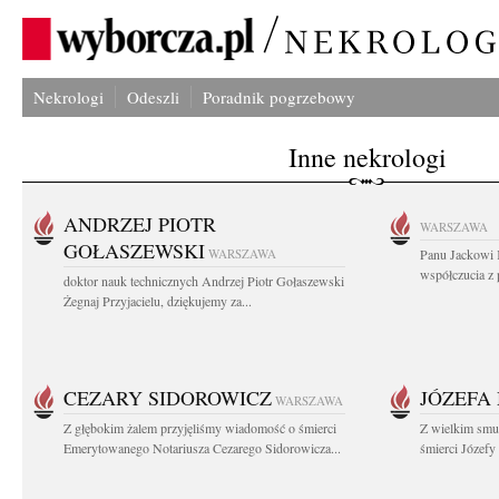
Nekrologi
Odeszli
Poradnik pogrzebowy
Inne nekrologi
ANDRZEJ PIOTR
WARSZAWA
GOŁASZEWSKI
WARSZAWA
Panu Jackowi 
współczucia z 
doktor nauk technicznych Andrzej Piotr Gołaszewski
Żegnaj Przyjacielu, dziękujemy za...
CEZARY SIDOROWICZ
JÓZEFA
WARSZAWA
Z głębokim żalem przyjęliśmy wiadomość o śmierci
Z wielkim smu
Emerytowanego Notariusza Cezarego Sidorowicza...
śmierci Józefy