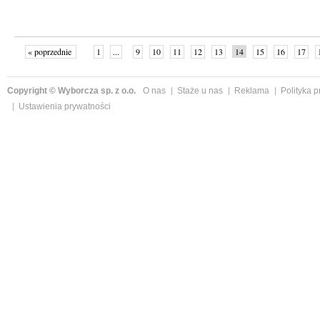
« poprzednie
1
...
9
10
11
12
13
14
15
16
17
»
Copyright © Wyborcza sp. z o.o.
O nas
Staże u nas
Reklama
Polityka 
Ustawienia prywatności