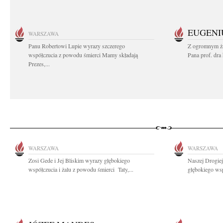
EUGENI
WARSZAWA
Panu Robertowi Lupie wyrazy szczerego
Z ogromnym ża
współczucia z powodu śmierci Mamy składają
Pana prof. dra
Prezes,...
WARSZAWA
WARSZAWA
Zosi Gede i Jej Bliskim wyrazy głębokiego
Naszej Drogie
współczucia i żalu z powodu śmierci Taty,...
głębokiego wsp