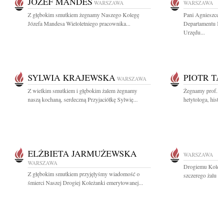
JÓZEF MANDES
WARSZAWA
WARSZAWA
Z głębokim smutkiem żegnamy Naszego Kolegę
Pani Agnieszc
Józefa Mandesa Wieloletniego pracownika...
Departamentu K
Urzędu...
SYLWIA KRAJEWSKA
PIOTR 
WARSZAWA
Z wielkim smutkiem i głębokim żalem żegnamy
Żegnamy prof. 
naszą kochaną, serdeczną Przyjaciółkę Sylwię...
hetytologa, his
ELŻBIETA JARMUŻEWSKA
WARSZAWA
WARSZAWA
Drogiemu Kol
Z głębokim smutkiem przyjęłyśmy wiadomość o
szczerego żalu 
śmierci Naszej Drogiej Koleżanki emerytowanej...