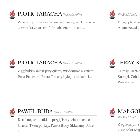
PIOTR TARACHA
WARSZAWA
WARSZAWA
Ze szczerym smutkiem zawiadamiamy, że 3 czerwca
Drogiej Kole a
2026 roku zmarł Prof. dr hab. Piotr Taracha...
Adamczewskiej
PIOTR TARACHA
JERZY 
WARSZAWA
Z głębokim żalem przyjęliśmy wiadomość o śmierci
31 maja 2026 r
Pana Profesora Piotra Tarachy byłego dziekana i...
Substyk Żołnie
Powstaniec...
PAWEŁ BUDA
MAŁGOR
WARSZAWA
WARSZAWA
Karolino, ze smutkiem przyjęliśmy wiadomość o
Z ogromnym sm
śmierci Twojego Taty, Pawła Budy Składamy Tobie
2026 roku Małg
i...