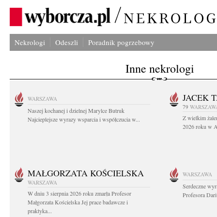
Nekrologi
Odeszli
Poradnik pogrzebowy
Inne nekrologi
JACEK 
WARSZAWA
79
WARSZAW
Naszej kochanej i dzielnej Marylce Butruk
Z wielkim żale
Najcieplejsze wyrazy wsparcia i współczucia w...
2026 roku w Au
MAŁGORZATA KOŚCIELSKA
WARSZAWA
WARSZAWA
Serdeczne wyr
W dniu 3 sierpnia 2026 roku zmarła Profesor
Profesora Dar
Małgorzata Kościelska Jej prace badawcze i
praktyka...