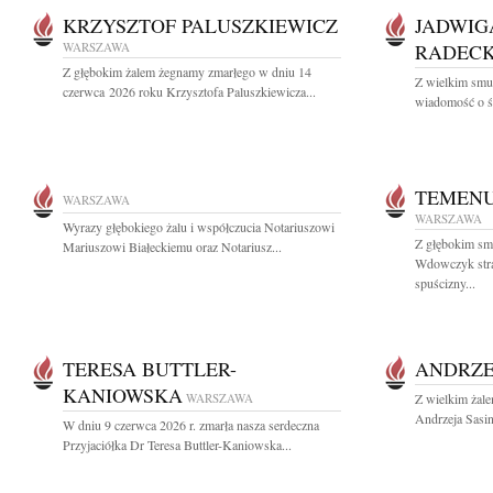
KRZYSZTOF PALUSZKIEWICZ
JADWIG
WARSZAWA
RADEC
Z głębokim żalem żegnamy zmarłego w dniu 14
Z wielkim smu
czerwca 2026 roku Krzysztofa Paluszkiewicza...
wiadomość o śm
TEMEN
WARSZAWA
WARSZAWA
Wyrazy głębokiego żalu i współczucia Notariuszowi
Z głębokim s
Mariuszowi Białeckiemu oraz Notariusz...
Wdowczyk straż
spuścizny...
TERESA BUTTLER-
ANDRZE
KANIOWSKA
WARSZAWA
Z wielkim żal
Andrzeja Sasin
W dniu 9 czerwca 2026 r. zmarła nasza serdeczna
Przyjaciółka Dr Teresa Buttler-Kaniowska...