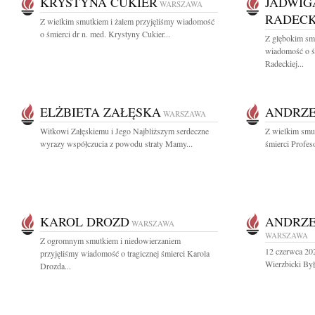
KRYSTYNA CUKIER
JADWIG
WARSZAWA
RADEC
Z wielkim smutkiem i żalem przyjęliśmy wiadomość
o śmierci dr n. med. Krystyny Cukier...
Z głębokim smu
wiadomość o ś
Radeckiej...
ELŻBIETA ZAŁĘSKA
ANDRZE
WARSZAWA
Witkowi Załęskiemu i Jego Najbliższym serdeczne
Z wielkim smu
wyrazy współczucia z powodu straty Mamy...
śmierci Profes
KAROL DROZD
ANDRZE
WARSZAWA
WARSZAWA
Z ogromnym smutkiem i niedowierzaniem
12 czerwca 202
przyjęliśmy wiadomość o tragicznej śmierci Karola
Wierzbicki Był
Drozda...