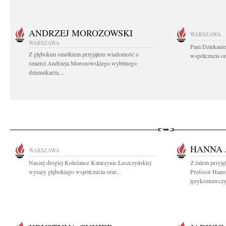
ANDRZEJ MOROZOWSKI
WARSZAWA
WARSZAWA
Pani Dziekanie
Z głębokim smutkiem przyjąłem wiadomość o
współczucia or
śmierci Andrzeja Morozowskiego wybitnego
dziennikarza,...
HANNA 
WARSZAWA
Naszej drogiej Koleżance Katarzynie Leszczyńskiej
Z żalem przyję
wyrazy głębokiego współczucia oraz...
Profesor Hanny
językoznawczyn