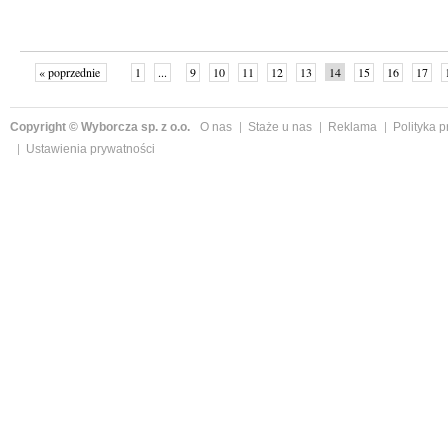
« poprzednie
1
...
9
10
11
12
13
14
15
16
17
»
Copyright © Wyborcza sp. z o.o.
O nas
Staże u nas
Reklama
Polityka 
Ustawienia prywatności