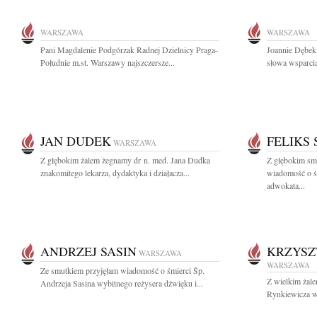
WARSZAWA
WARSZAWA
Pani Magdalenie Podgórzak Radnej Dzielnicy Praga-
Joannie Dębek
Południe m.st. Warszawy najszczersze...
słowa wsparcia
JAN DUDEK
FELIKS
WARSZAWA
Z głębokim żalem żegnamy dr n. med. Jana Dudka
Z głębokim smu
znakomitego lekarza, dydaktyka i działacza...
wiadomość o ś
adwokata...
ANDRZEJ SASIN
KRZYSZ
WARSZAWA
WARSZAWA
Ze smutkiem przyjęłam wiadomość o śmierci Śp.
Z wielkim żal
Andrzeja Sasina wybitnego reżysera dźwięku i...
Rynkiewicza w