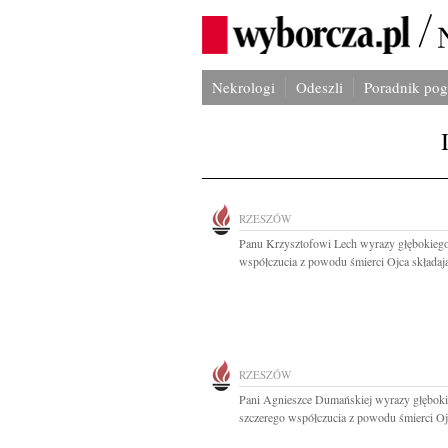
Nekrologi
Odeszli
Poradnik po
RZESZÓW
Panu Krzysztofowi Lech wyrazy głębokieg
współczucia z powodu śmierci Ojca składają
RZESZÓW
Pani Agnieszce Dumańskiej wyrazy głęboki
szczerego współczucia z powodu śmierci Ojc