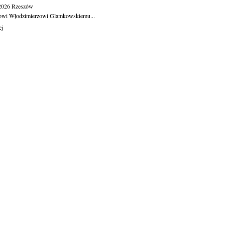
.2026
Rzeszów
owi Włodzimierzowi Glamkowskiemu...
ej