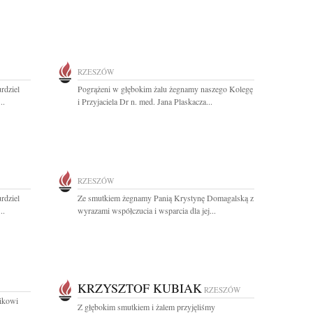
RZESZÓW
rdziel
Pogrążeni w głębokim żalu żegnamy naszego Kolegę
..
i Przyjaciela Dr n. med. Jana Plaskacza...
RZESZÓW
rdziel
Ze smutkiem żegnamy Panią Krystynę Domagalską z
..
wyrazami współczucia i wsparcia dla jej...
KRZYSZTOF KUBIAK
RZESZÓW
ikowi
Z głębokim smutkiem i żalem przyjęliśmy