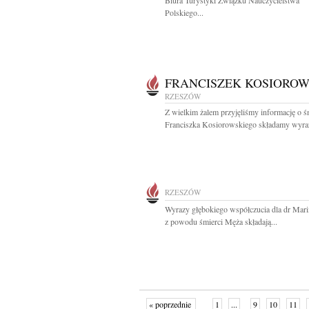
Biura Turystyki Związku Nauczycielstwa
Polskiego...
FRANCISZEK KOSIOROW
RZESZÓW
Z wielkim żalem przyjęliśmy informację o ś
Franciszka Kosiorowskiego składamy wyraz
RZESZÓW
Wyrazy głębokiego współczucia dla dr Mari
z powodu śmierci Męża składają...
« poprzednie
1
...
9
10
11