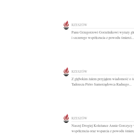
RZESZÓW
Panu Grzegorzowi Gorzelnikowi wyrazy gł
i szczerego współczucia z powodu śmierci...
RZESZÓW
Z głębokim żalem przyjąłem wiadomość o ś
Tadeusza Pióro Samorządowca Radnego...
RZESZÓW
Naszej Drogiej Koleżance Annie Gorczycy
współczucia oraz wsparcia z powodu śmierci