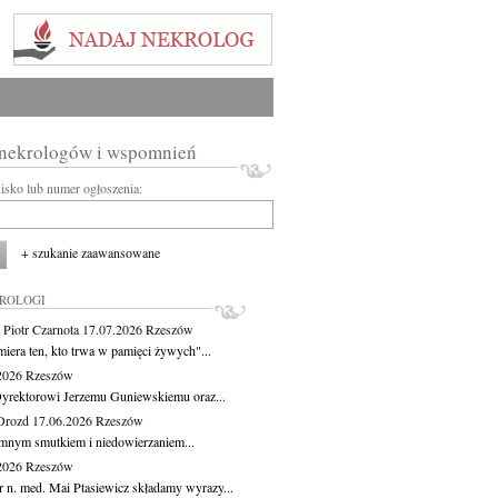
 nekrologów i wspomnień
wisko lub numer ogłoszenia:
+ szukanie zaawansowane
KROLOGI
 Piotr Czarnota
17.07.2026
Rzeszów
miera ten, kto trwa w pamięci żywych"...
.2026
Rzeszów
yrektorowi Jerzemu Guniewskiemu oraz...
Drozd
17.06.2026
Rzeszów
mnym smutkiem i niedowierzaniem...
.2026
Rzeszów
r n. med. Mai Ptasiewicz składamy wyrazy...