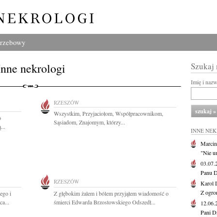
grzebowy
Inne nekrologi
Szukaj
Imię i naz
RZESZÓW
Wszystkim, Przyjaciołom, Współpracownikom,
o
Sąsiadom, Znajomym, którzy...
...
INNE NE
Marcin
"Nie u
03.07
Panu D
RZESZÓW
Karol 
Z ogro
ego i
Z głębokim żalem i bólem przyjąłem wiadomość o
a...
śmierci Edwarda Brzostowskiego Odszedł...
12.06
Pani D