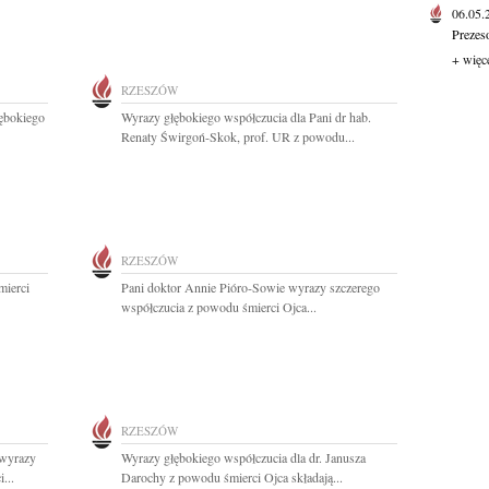
06.05
Prezes
+ więc
RZESZÓW
ębokiego
Wyrazy głębokiego współczucia dla Pani dr hab.
Renaty Świrgoń-Skok, prof. UR z powodu...
RZESZÓW
mierci
Pani doktor Annie Pióro-Sowie wyrazy szczerego
współczucia z powodu śmierci Ojca...
RZESZÓW
 wyrazy
Wyrazy głębokiego współczucia dla dr. Janusza
...
Darochy z powodu śmierci Ojca składają...