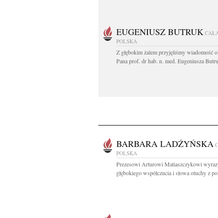
EUGENIUSZ BUTRUK
CAŁ
POLSKA
Z głębokim żalem przyjęliśmy wiadomość o
Pana prof. dr hab. n. med. Eugeniusza Butru
BARBARA LADŻYŃSKA
POLSKA
Prezesowi Arturowi Matiaszczykowi wyraz
głębokiego współczucia i słowa otuchy z p