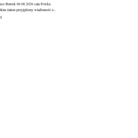
usz Butruk
06.08.2026
cała Polska
okim żalem przyjęliśmy wiadomość o...
ej