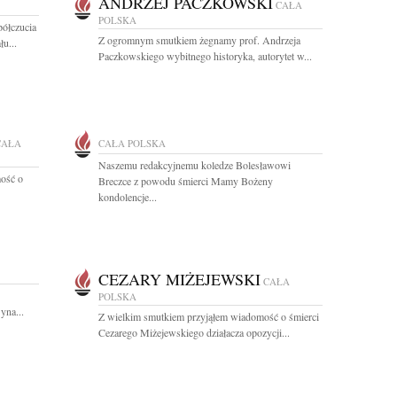
ANDRZEJ PACZKOWSKI
CAŁA
POLSKA
ółczucia
Z ogromnym smutkiem żegnamy prof. Andrzeja
u...
Paczkowskiego wybitnego historyka, autorytet w...
CAŁA
CAŁA POLSKA
Naszemu redakcyjnemu koledze Bolesławowi
ość o
Breczce z powodu śmierci Mamy Bożeny
kondolencje...
CEZARY MIŻEJEWSKI
CAŁA
POLSKA
yna...
Z wielkim smutkiem przyjąłem wiadomość o śmierci
Cezarego Miżejewskiego działacza opozycji...