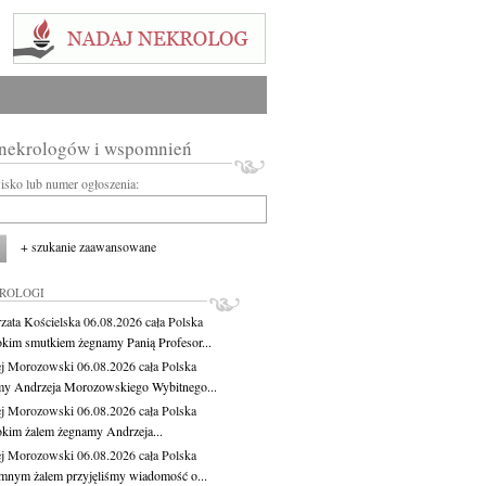
 nekrologów i wspomnień
wisko lub numer ogłoszenia:
+ szukanie zaawansowane
KROLOGI
zata Kościelska
06.08.2026
cała Polska
okim smutkiem żegnamy Panią Profesor...
j Morozowski
06.08.2026
cała Polska
y Andrzeja Morozowskiego Wybitnego...
j Morozowski
06.08.2026
cała Polska
okim żalem żegnamy Andrzeja...
j Morozowski
06.08.2026
cała Polska
mnym żalem przyjęliśmy wiadomość o...