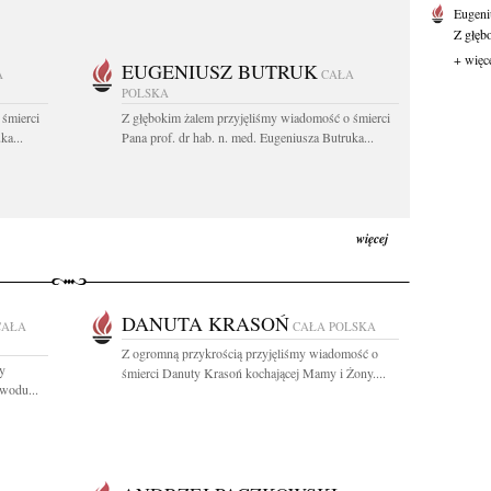
Eugeni
Z głęb
+ więc
EUGENIUSZ BUTRUK
A
CAŁA
POLSKA
 śmierci
Z głębokim żalem przyjęliśmy wiadomość o śmierci
ka...
Pana prof. dr hab. n. med. Eugeniusza Butruka...
więcej
DANUTA KRASOŃ
CAŁA
CAŁA POLSKA
Z ogromną przykrością przyjęliśmy wiadomość o
y
śmierci Danuty Krasoń kochającej Mamy i Żony....
owodu...