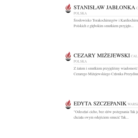
STANISŁAW JABŁONKA
POLSKA
Środowisko Torakochirurgów i Kardiochir
Polskich z głębokim smutkiem przyjęło...
CEZARY MIŻEJEWSKI
CAŁ
POLSKA
Z żalem i smutkiem przyjęliśmy wiadomość 
Cezarego Miżejewskiego Członka Prezydium
EDYTA SZCZEPANIK
WARS
"Odeszłaś cicho, bez słów pożegnania Tak j
chciała swym odejściem smucić Tak...