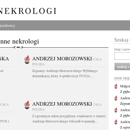
grzebowy
Inne nekrologi
Szukaj
Imię i naz
SKA
ANDRZEJ MOROZOWSKI
CAŁA
POLSKA
sor
Żegnamy Andrzeja Morozowskiego Wybitnego
dziennikarza, który współtworzył TVN24....
INNE NE
Małgor
Z głęb
Andrze
ANDRZEJ MOROZOWSKI
Żegnam
CAŁA
CAŁA
POLSKA
Andrze
Z głęb
Z ogromnym żalem przyjęliśmy wiadomość o śmierci
 TVN i
Andrzeja Morozowskiego Odszedł wspaniały...
Andrze
Z ogro