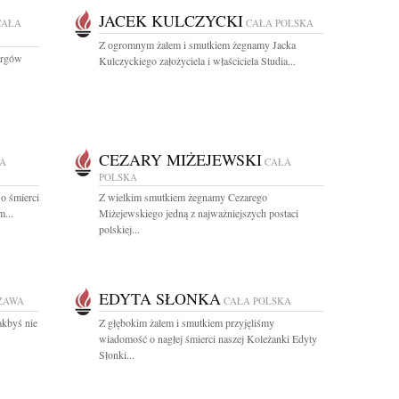
JACEK KULCZYCKI
CAŁA
CAŁA POLSKA
Z ogromnym żalem i smutkiem żegnamy Jacka
urgów
Kulczyckiego założyciela i właściciela Studia...
CEZARY MIŻEJEWSKI
A
CAŁA
POLSKA
o śmierci
Z wielkim smutkiem żegnamy Cezarego
...
Miżejewskiego jedną z najważniejszych postaci
polskiej...
EDYTA SŁONKA
ZAWA
CAŁA POLSKA
akbyś nie
Z głębokim żalem i smutkiem przyjęliśmy
wiadomość o nagłej śmierci naszej Koleżanki Edyty
Słonki...