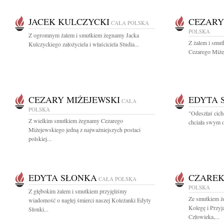
JACEK KULCZYCKI
CEZARY
CAŁA POLSKA
POLSKA
Z ogromnym żalem i smutkiem żegnamy Jacka
Z żalem i smut
Kulczyckiego założyciela i właściciela Studia...
Cezarego Miże
CEZARY MIŻEJEWSKI
EDYTA 
CAŁA
POLSKA
"Odeszłaś cich
Z wielkim smutkiem żegnamy Cezarego
chciała swym o
Miżejewskiego jedną z najważniejszych postaci
polskiej...
EDYTA SŁONKA
CZAREK
CAŁA POLSKA
POLSKA
Z głębokim żalem i smutkiem przyjęliśmy
Ze smutkiem ż
wiadomość o nagłej śmierci naszej Koleżanki Edyty
Kolegę i Przyj
Słonki...
Człowieka,...