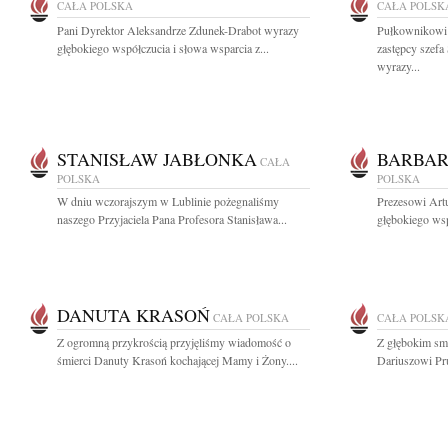
CAŁA POLSKA
CAŁA POLSK
Pani Dyrektor Aleksandrze Zdunek-Drabot wyrazy
Pułkownikowi 
głębokiego współczucia i słowa wsparcia z...
zastępcy szef
wyrazy...
STANISŁAW JABŁONKA
BARBAR
CAŁA
POLSKA
POLSKA
W dniu wczorajszym w Lublinie pożegnaliśmy
Prezesowi Art
naszego Przyjaciela Pana Profesora Stanisława...
głębokiego wsp
DANUTA KRASOŃ
CAŁA POLSKA
CAŁA POLSK
Z ogromną przykrością przyjęliśmy wiadomość o
Z głębokim sm
śmierci Danuty Krasoń kochającej Mamy i Żony....
Dariuszowi Pr