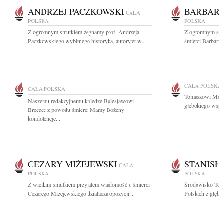
ANDRZEJ PACZKOWSKI
BARBAR
CAŁA
POLSKA
POLSKA
Z ogromnym smutkiem żegnamy prof. Andrzeja
Z ogromnym s
Paczkowskiego wybitnego historyka, autorytet w...
śmierci Barbar
CAŁA POLSK
CAŁA POLSKA
Tomaszowi Moc
Naszemu redakcyjnemu koledze Bolesławowi
głębokiego wsp
Breczce z powodu śmierci Mamy Bożeny
kondolencje...
CEZARY MIŻEJEWSKI
STANIS
CAŁA
POLSKA
POLSKA
Z wielkim smutkiem przyjąłem wiadomość o śmierci
Środowisko To
Cezarego Miżejewskiego działacza opozycji...
Polskich z głę