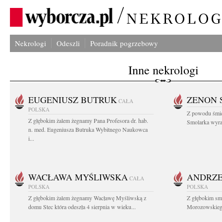
Nekrologi
Odeszli
Poradnik pogrzebowy
Inne nekrologi
EUGENIUSZ BUTRUK
ZENON 
CAŁA
POLSKA
Z powodu śmie
Z głębokim żalem żegnamy Pana Profesora dr. hab.
Smolarka wyraz
n. med. Eugeniusza Butruka Wybitnego Naukowca
i...
WACŁAWA MYŚLIWSKA
ANDRZE
CAŁA
POLSKA
POLSKA
Z głębokim żalem żegnamy Wacławę Myśliwską z
Z głębokim sm
domu Stec która odeszła 4 sierpnia w wieku...
Morozowskiego 