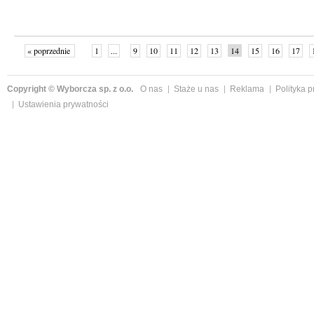
« poprzednie
1
...
9
10
11
12
13
14
15
16
17
»
Copyright © Wyborcza sp. z o.o.
O nas
Staże u nas
Reklama
Polityka 
Ustawienia prywatności