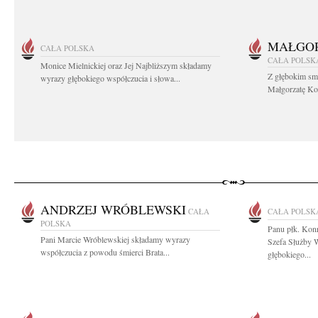
MAŁGOR
CAŁA POLSKA
CAŁA POLSK
Monice Mielnickiej oraz Jej Najbliższym składamy
Z głębokim sm
wyrazy głębokiego współczucia i słowa...
Małgorzatę Koś
ANDRZEJ WRÓBLEWSKI
CAŁA
CAŁA POLSK
POLSKA
Panu płk. Kon
Pani Marcie Wróblewskiej składamy wyrazy
Szefa Służby
współczucia z powodu śmierci Brata...
głębokiego...