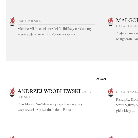
MAŁGOR
CAŁA POLSKA
CAŁA POLSK
Monice Mielnickiej oraz Jej Najbliższym składamy
Z głębokim sm
wyrazy głębokiego współczucia i słowa...
Małgorzatę Koś
ANDRZEJ WRÓBLEWSKI
CAŁA
CAŁA POLSK
POLSKA
Panu płk. Kon
Pani Marcie Wróblewskiej składamy wyrazy
Szefa Służby
współczucia z powodu śmierci Brata...
głębokiego...