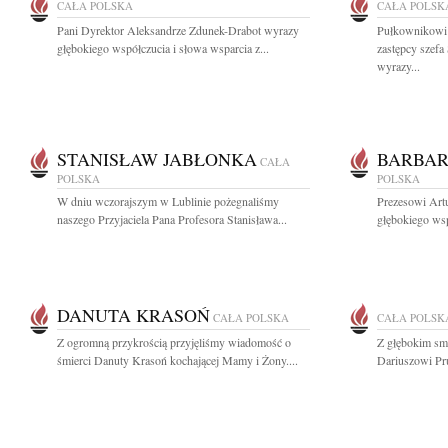
CAŁA POLSKA
CAŁA POLSK
Pani Dyrektor Aleksandrze Zdunek-Drabot wyrazy
Pułkownikowi 
głębokiego współczucia i słowa wsparcia z...
zastępcy szef
wyrazy...
STANISŁAW JABŁONKA
BARBAR
CAŁA
POLSKA
POLSKA
W dniu wczorajszym w Lublinie pożegnaliśmy
Prezesowi Art
naszego Przyjaciela Pana Profesora Stanisława...
głębokiego wsp
DANUTA KRASOŃ
CAŁA POLSKA
CAŁA POLSK
Z ogromną przykrością przyjęliśmy wiadomość o
Z głębokim sm
śmierci Danuty Krasoń kochającej Mamy i Żony....
Dariuszowi Pr