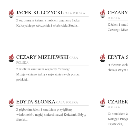
JACEK KULCZYCKI
CEZARY
CAŁA POLSKA
POLSKA
Z ogromnym żalem i smutkiem żegnamy Jacka
Z żalem i smut
Kulczyckiego założyciela i właściciela Studia...
Cezarego Miże
CEZARY MIŻEJEWSKI
EDYTA 
CAŁA
POLSKA
"Odeszłaś cich
Z wielkim smutkiem żegnamy Cezarego
chciała swym o
Miżejewskiego jedną z najważniejszych postaci
polskiej...
EDYTA SŁONKA
CZAREK
CAŁA POLSKA
POLSKA
Z głębokim żalem i smutkiem przyjęliśmy
Ze smutkiem ż
wiadomość o nagłej śmierci naszej Koleżanki Edyty
Kolegę i Przyj
Słonki...
Człowieka,...