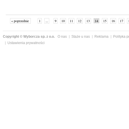
« poprzednie
1
...
9
10
11
12
13
14
15
16
17
»
Copyright © Wyborcza sp. z o.o.
O nas
Staże u nas
Reklama
Polityka 
Ustawienia prywatności