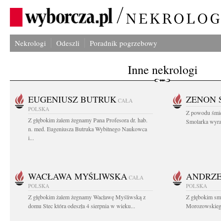
Nekrologi
Odeszli
Poradnik pogrzebowy
Inne nekrologi
EUGENIUSZ BUTRUK
ZENON 
CAŁA
POLSKA
Z powodu śmie
Z głębokim żalem żegnamy Pana Profesora dr. hab.
Smolarka wyraz
n. med. Eugeniusza Butruka Wybitnego Naukowca
i...
WACŁAWA MYŚLIWSKA
ANDRZE
CAŁA
POLSKA
POLSKA
Z głębokim żalem żegnamy Wacławę Myśliwską z
Z głębokim sm
domu Stec która odeszła 4 sierpnia w wieku...
Morozowskiego 