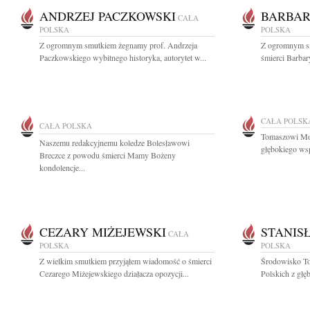
ANDRZEJ PACZKOWSKI
BARBAR
CAŁA
POLSKA
POLSKA
Z ogromnym smutkiem żegnamy prof. Andrzeja
Z ogromnym s
Paczkowskiego wybitnego historyka, autorytet w...
śmierci Barbar
CAŁA POLSK
CAŁA POLSKA
Tomaszowi Moc
Naszemu redakcyjnemu koledze Bolesławowi
głębokiego wsp
Breczce z powodu śmierci Mamy Bożeny
kondolencje...
CEZARY MIŻEJEWSKI
STANIS
CAŁA
POLSKA
POLSKA
Z wielkim smutkiem przyjąłem wiadomość o śmierci
Środowisko To
Cezarego Miżejewskiego działacza opozycji...
Polskich z głę