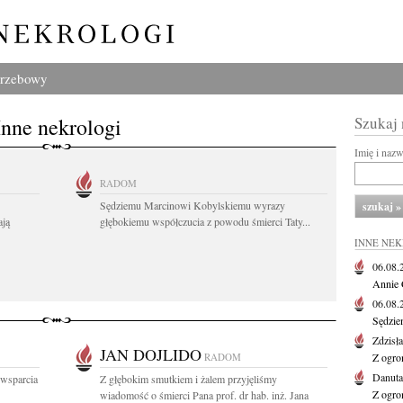
grzebowy
Inne nekrologi
Szukaj
Imię i naz
RADOM
Sędziemu Marcinowi Kobylskiemu wyrazy
ają
głębokiemu współczucia z powodu śmierci Taty...
INNE NE
06.08
Annie 
06.08
Sędzie
Zdzisł
JAN DOJLIDO
RADOM
Z ogro
Danut
 wsparcia
Z głębokim smutkiem i żalem przyjęliśmy
Z ogro
wiadomość o śmierci Pana prof. dr hab. inż. Jana