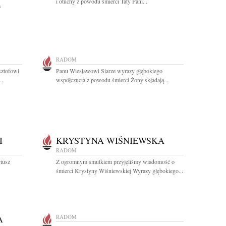
i otuchy z powodu śmierci Taty Pani...
a
RADOM
sztofowi
Panu Wiesławowi Siarze wyrazy głębokiego
..
współczucia z powodu śmierci Żony składają...
I
KRYSTYNA WIŚNIEWSKA
RADOM
riusz
Z ogromnym smutkiem przyjęliśmy wiadomość o
śmierci Krystyny Wiśniewskiej Wyrazy głębokiego...
A
RADOM