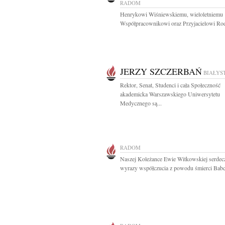
RADOM
Henrykowi Wiśniewskiemu, wieloletniemu
Współpracownikowi oraz Przyjacielowi Rod
JERZY SZCZERBAŃ
BIAŁYS
Rektor, Senat, Studenci i cała Społeczność
akademicka Warszawskiego Uniwersytetu
Medycznego są...
RADOM
Naszej Koleżance Ewie Witkowskiej serdec
wyrazy współczucia z powodu śmierci Babci