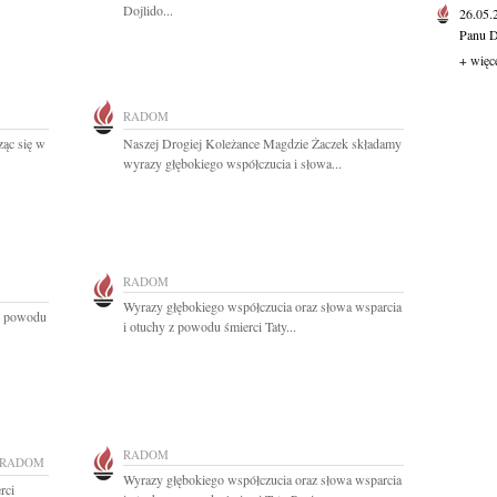
Dojlido...
26.05
Panu D
+ więc
RADOM
ząc się w
Naszej Drogiej Koleżance Magdzie Żaczek składamy
wyrazy głębokiego współczucia i słowa...
RADOM
Wyrazy głębokiego współczucia oraz słowa wsparcia
z powodu
i otuchy z powodu śmierci Taty...
RADOM
RADOM
Wyrazy głębokiego współczucia oraz słowa wsparcia
rci