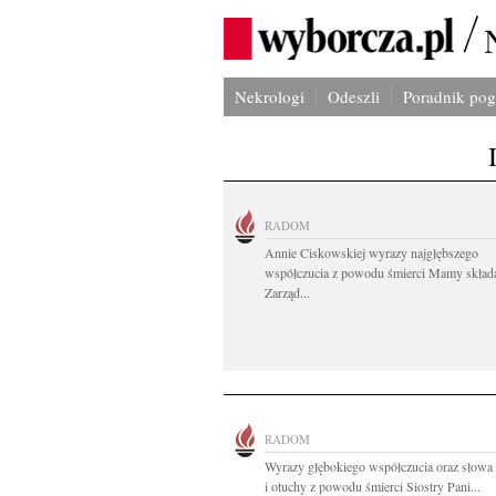
Nekrologi
Odeszli
Poradnik po
RADOM
Annie Ciskowskiej wyrazy najgłębszego
współczucia z powodu śmierci Mamy skład
Zarząd...
RADOM
Wyrazy głębokiego współczucia oraz słowa
i otuchy z powodu śmierci Siostry Pani...