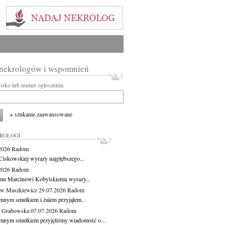
 nekrologów i wspomnień
wisko lub numer ogłoszenia:
+ szukanie zaawansowane
KROLOGI
.2026
Radom
Ciskowskiej wyrazy najgłębszego...
.2026
Radom
mu Marcinowi Kobylskiemu wyrazy...
aw Maszkiewicz
29.07.2026
Radom
mnym smutkiem i żalem przyjąłem...
a Grabowska
07.07.2026
Radom
mnym smutkiem przyjęliśmy wiadomość o...