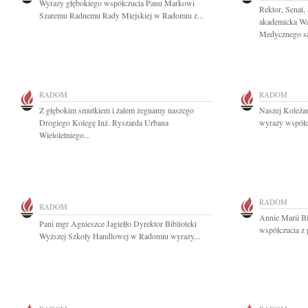
Wyrazy głębokiego współczucia Panu Markowi
Rektor, Senat,
Szaremu Radnemu Rady Miejskiej w Radomiu z...
akademicka Wa
Medycznego są
RADOM
RADOM
Z głębokim smutkiem i żalem żegnamy naszego
Naszej Koleża
Drogiego Kolegę Inż. Ryszarda Urbana
wyrazy współcz
Wieloletniego...
RADOM
RADOM
Annie Marii B
Pani mgr Agnieszce Jagiełło Dyrektor Biblioteki
współczucia z 
Wyższej Szkoły Handlowej w Radomiu wyrazy...