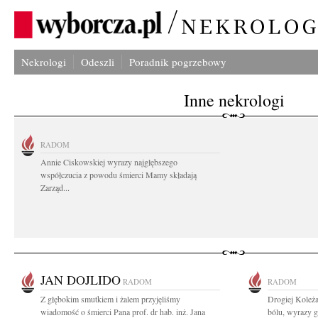
Nekrologi
Odeszli
Poradnik pogrzebowy
Inne nekrologi
RADOM
Annie Ciskowskiej wyrazy najgłębszego
współczucia z powodu śmierci Mamy składają
Zarząd...
JAN DOJLIDO
RADOM
RADOM
Z głębokim smutkiem i żalem przyjęliśmy
Drogiej Koleża
wiadomość o śmierci Pana prof. dr hab. inż. Jana
bólu, wyrazy g