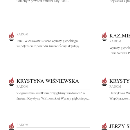
i otuchy z powodu śmierci Taty Pani...
Bryksowi z pow
RADOM
KAZIMI
Panu Wiesławowi Siarze wyrazy głębokiego
RADOM
współczucia z powodu śmierci Żony składają...
Wyrazy głęboki
Ewie Serafin P
KRYSTYNA WIŚNIEWSKA
KRYSTY
RADOM
RADOM
Z ogromnym smutkiem przyjęliśmy wiadomość o
Henrykowi Wiś
śmierci Krystyny Wiśniewskiej Wyrazy głębokiego...
Współpracowni
RADOM
JERZY 