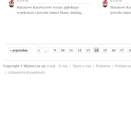
RADOM
RADOM
Marcinowi Kucewiczowi wyrazy głębokiego
Marcinowi Kuc
współczucia z powodu śmierci Mamy składają...
powodu śmierci
« poprzednie
1
...
9
10
11
12
13
14
15
16
17
1
Copyright © Wyborcza sp. z o.o.
O nas
Staże u nas
Reklama
Polityka 
Ustawienia prywatności