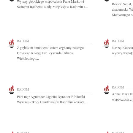
Wyrazy głębokiego współczucia Panu Markowi
Rektor, Senat,
Szaremu Radnemu Rady Miejskiej w Radomiu z...
akademicka Wa
Medycznego są
RADOM
RADOM
Z głębokim smutkiem i żalem żegnamy naszego
Naszej Koleża
Drogiego Kolegę Inż. Ryszarda Urbana
wyrazy współcz
Wieloletniego...
RADOM
RADOM
Annie Marii B
Pani mgr Agnieszce Jagiełło Dyrektor Biblioteki
współczucia z 
Wyższej Szkoły Handlowej w Radomiu wyrazy...