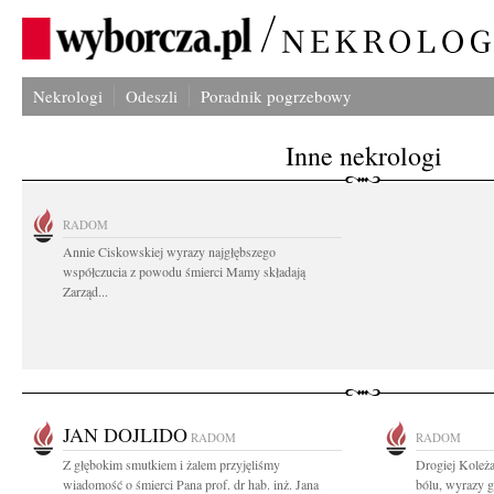
Nekrologi
Odeszli
Poradnik pogrzebowy
Inne nekrologi
RADOM
Annie Ciskowskiej wyrazy najgłębszego
współczucia z powodu śmierci Mamy składają
Zarząd...
JAN DOJLIDO
RADOM
RADOM
Z głębokim smutkiem i żalem przyjęliśmy
Drogiej Koleża
wiadomość o śmierci Pana prof. dr hab. inż. Jana
bólu, wyrazy g