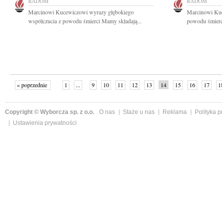
RADOM
RADOM
Marcinowi Kucewiczowi wyrazy głębokiego
Marcinowi Kuc
współczucia z powodu śmierci Mamy składają...
powodu śmierci
« poprzednie
1
...
9
10
11
12
13
14
15
16
17
1
Copyright © Wyborcza sp. z o.o.
O nas
Staże u nas
Reklama
Polityka 
Ustawienia prywatności