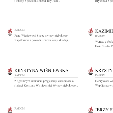
i otuchy z powodu śmierci Taty Pani...
Bryksowi z pow
RADOM
KAZIMI
Panu Wiesławowi Siarze wyrazy głębokiego
RADOM
współczucia z powodu śmierci Żony składają...
Wyrazy głęboki
Ewie Serafin P
KRYSTYNA WIŚNIEWSKA
KRYSTY
RADOM
RADOM
Z ogromnym smutkiem przyjęliśmy wiadomość o
Henrykowi Wiś
śmierci Krystyny Wiśniewskiej Wyrazy głębokiego...
Współpracowni
RADOM
JERZY 