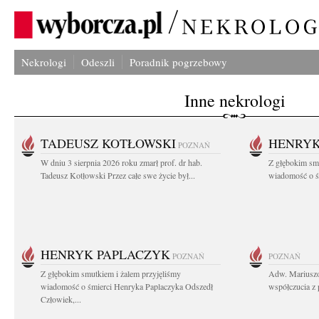
Nekrologi
Odeszli
Poradnik pogrzebowy
Inne nekrologi
TADEUSZ KOTŁOWSKI
HENRYK
POZNAŃ
W dniu 3 sierpnia 2026 roku zmarł prof. dr hab.
Z głębokim sm
Tadeusz Kotłowski Przez całe swe życie był...
wiadomość o ś
HENRYK PAPLACZYK
POZNAŃ
POZNAŃ
Z głębokim smutkiem i żalem przyjęliśmy
Adw. Mariuszo
wiadomość o śmierci Henryka Paplaczyka Odszedł
współczucia z 
Człowiek,...