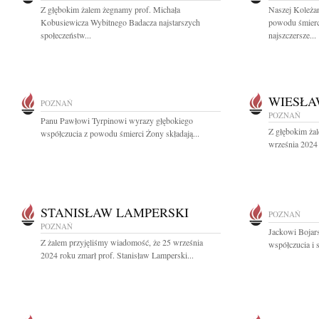
Z głębokim żalem żegnamy prof. Michała
Naszej Koleża
Kobusiewicza Wybitnego Badacza najstarszych
powodu śmier
społeczeństw...
najszczersze...
WIESŁA
POZNAŃ
POZNAŃ
Panu Pawłowi Tyrpinowi wyrazy głębokiego
Z głębokim ża
współczucia z powodu śmierci Żony składają...
września 2024 
STANISŁAW LAMPERSKI
POZNAŃ
POZNAŃ
Jackowi Bojar
Z żalem przyjęliśmy wiadomość, że 25 września
współczucia i s
2024 roku zmarł prof. Stanisław Lamperski...