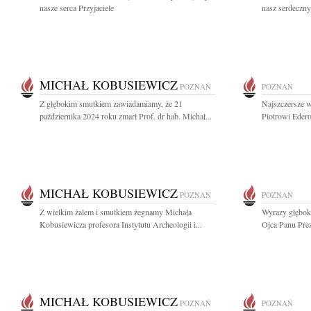
nasze serca Przyjaciele
nasz serdeczny 
MICHAŁ KOBUSIEWICZ
POZNAŃ
POZNAŃ
Z głębokim smutkiem zawiadamiamy, że 21
Najszczersze w
października 2024 roku zmarł Prof. dr hab. Michał...
Piotrowi Eder
MICHAŁ KOBUSIEWICZ
POZNAŃ
POZNAŃ
Z wielkim żalem i smutkiem żegnamy Michała
Wyrazy głębok
Kobusiewicza profesora Instytutu Archeologii i...
Ojca Panu Pre
MICHAŁ KOBUSIEWICZ
POZNAŃ
POZNAŃ