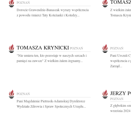
TOMASZ
POZNAŃ
Dorocie Grawendzie-Banaszak wyrazy współczucia
Z wielkim żale
z powodu śmierci Taty Koleżanki i Koledzy...
Tomasza Krynic
TOMASZA KRYNICKI
POZNAŃ
POZNAŃ
"Nie umiera ten, kto pozostaje w naszych sercach i
Pani Urszuli 
pamięci na zawsze" Z wielkim żalem żegnamy...
współczucia z
Zarząd...
JERZY 
POZNAŃ
POZNAŃ
Pani Magdalenie Pietrusik-Adamskiej Dyrektorce
Z głębokim sm
Wydziału Zdrowia i Spraw Społecznych Urzędu...
września 2024 