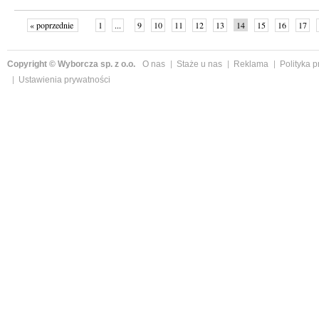
« poprzednie
1
...
9
10
11
12
13
14
15
16
17
»
Copyright © Wyborcza sp. z o.o.
O nas
Staże u nas
Reklama
Polityka 
Ustawienia prywatności