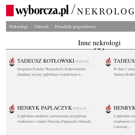
Nekrologi
Odeszli
Poradnik pogrzebowy
Inne nekrologi
TADEUSZ KOTŁOWSKI
TADEUS
POZNAŃ
Drogiemu Koledze Wojciechowi Kotłowskiemu
W dniu 3 sierp
składamy wyrazy głębokiego współczucia w...
Tadeusz Kotłow
HENRYK PAPLACZYK
HENRYK
POZNAŃ
Z głębokim smutkiem i poruszeniem przyjęliśmy
Z głębokim smu
wiadomość o śmierci Henryka Paplaczyka Odszedł...
wiadomość o ś
Człowiek,...