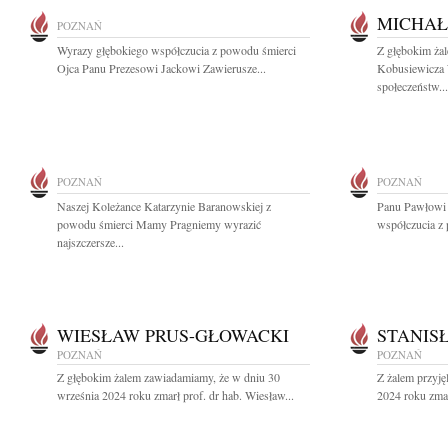
MICHAŁ
POZNAŃ
Wyrazy głębokiego współczucia z powodu śmierci
Z głębokim ża
Ojca Panu Prezesowi Jackowi Zawierusze...
Kobusiewicza 
społeczeństw...
POZNAŃ
POZNAŃ
Naszej Koleżance Katarzynie Baranowskiej z
Panu Pawłowi 
powodu śmierci Mamy Pragniemy wyrazić
współczucia z 
najszczersze...
WIESŁAW PRUS-GŁOWACKI
STANIS
POZNAŃ
POZNAŃ
Z głębokim żalem zawiadamiamy, że w dniu 30
Z żalem przyję
września 2024 roku zmarł prof. dr hab. Wiesław...
2024 roku zmar