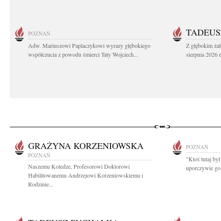
TADEUS
POZNAŃ
Adw. Mariuszowi Paplaczykowi wyrazy głębokiego
Z głębokim ża
współczucia z powodu śmierci Taty Wojciech...
sierpnia 2026 r
GRAŻYNA KORZENIOWSKA
POZNAŃ
POZNAŃ
"Ktoś tutaj był
Naszemu Koledze, Profesorowi Doktorowi
uporczywie go
Habilitowanemu Andrzejowi Korzeniowskiemu i
Rodzinie...