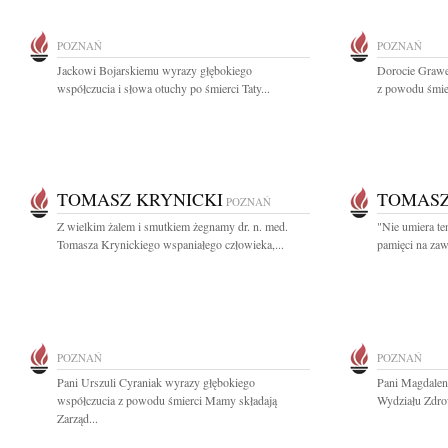
POZNAŃ
POZNAŃ
Jackowi Bojarskiemu wyrazy głębokiego
Dorocie Grawe
współczucia i słowa otuchy po śmierci Taty...
z powodu śmier
TOMASZ KRYNICKI
TOMASZ
POZNAŃ
Z wielkim żalem i smutkiem żegnamy dr. n. med.
"Nie umiera te
Tomasza Krynickiego wspaniałego człowieka,...
pamięci na zaw
POZNAŃ
POZNAŃ
Pani Urszuli Cyraniak wyrazy głębokiego
Pani Magdalen
współczucia z powodu śmierci Mamy składają
Wydziału Zdro
Zarząd...