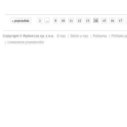
« poprzednie
1
...
9
10
11
12
13
14
15
16
17
»
Copyright © Wyborcza sp. z o.o.
O nas
Staże u nas
Reklama
Polityka 
Ustawienia prywatności