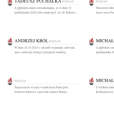
TADEUSZ PUCHAŁKA
POZNAŃ
POZNAŃ
Z głębokim żalem zawiadamiamy, że w dniu 22
Marcelowi Brz
października 2024 roku zmarł prof. zw. dr Tadeusz...
nasze serca Prz
ANDRZEJ KRÓL
MICHAŁ
POZNAŃ
W dniu 20.10.2024 r. odszedł wspaniały człowiek,
Z głębokim sm
nasz serdeczny kolega i przyjaciel Andrzej...
października 2
MICHAŁ
POZNAŃ
Najszczersze wyrazy współczucia Panu prof.
Z wielkim żal
Piotrowi Ederowi z powodu śmierci Mamy...
Kobusiewicza p