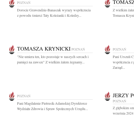
TOMASZ
POZNAŃ
Dorocie Grawendzie-Banaszak wyrazy współczucia
Z wielkim żale
z powodu śmierci Taty Koleżanki i Koledzy...
Tomasza Krynic
TOMASZA KRYNICKI
POZNAŃ
POZNAŃ
"Nie umiera ten, kto pozostaje w naszych sercach i
Pani Urszuli 
pamięci na zawsze" Z wielkim żalem żegnamy...
współczucia z
Zarząd...
JERZY 
POZNAŃ
POZNAŃ
Pani Magdalenie Pietrusik-Adamskiej Dyrektorce
Z głębokim sm
Wydziału Zdrowia i Spraw Społecznych Urzędu...
września 2024 