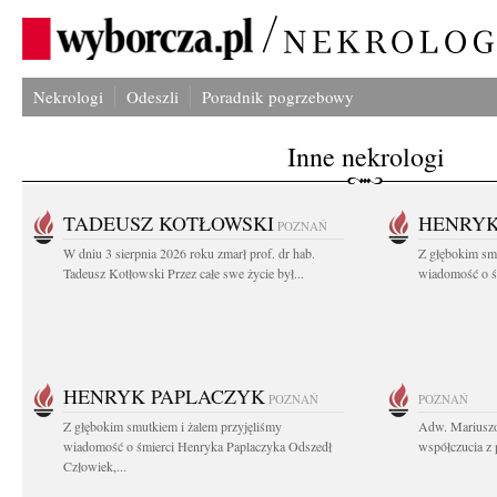
Nekrologi
Odeszli
Poradnik pogrzebowy
Inne nekrologi
TADEUSZ KOTŁOWSKI
HENRYK
POZNAŃ
W dniu 3 sierpnia 2026 roku zmarł prof. dr hab.
Z głębokim sm
Tadeusz Kotłowski Przez całe swe życie był...
wiadomość o ś
HENRYK PAPLACZYK
POZNAŃ
POZNAŃ
Z głębokim smutkiem i żalem przyjęliśmy
Adw. Mariuszo
wiadomość o śmierci Henryka Paplaczyka Odszedł
współczucia z 
Człowiek,...