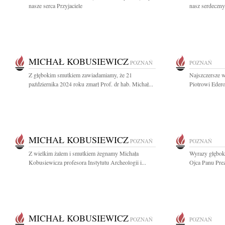
nasze serca Przyjaciele
nasz serdeczny 
MICHAŁ KOBUSIEWICZ
POZNAŃ
POZNAŃ
Z głębokim smutkiem zawiadamiamy, że 21
Najszczersze w
października 2024 roku zmarł Prof. dr hab. Michał...
Piotrowi Eder
MICHAŁ KOBUSIEWICZ
POZNAŃ
POZNAŃ
Z wielkim żalem i smutkiem żegnamy Michała
Wyrazy głębok
Kobusiewicza profesora Instytutu Archeologii i...
Ojca Panu Pre
MICHAŁ KOBUSIEWICZ
POZNAŃ
POZNAŃ