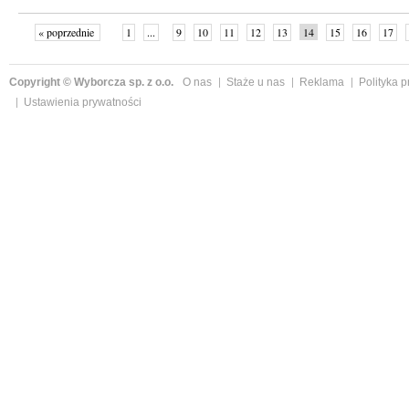
« poprzednie
1
...
9
10
11
12
13
14
15
16
17
»
Copyright © Wyborcza sp. z o.o.
O nas
Staże u nas
Reklama
Polityka 
Ustawienia prywatności