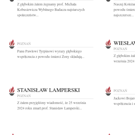
Z głębokim żalem żegnamy prof. Michała
Naszej Koleża
Kobusiewicza Wybitnego Badacza najstarszych
powodu śmier
społeczeństw...
najszczersze...
WIESŁA
POZNAŃ
POZNAŃ
Panu Pawłowi Tyrpinowi wyrazy głębokiego
Z głębokim ża
współczucia z powodu śmierci Żony składają...
września 2024 
STANISŁAW LAMPERSKI
POZNAŃ
POZNAŃ
Jackowi Bojar
Z żalem przyjęliśmy wiadomość, że 25 września
współczucia i s
2024 roku zmarł prof. Stanisław Lamperski...