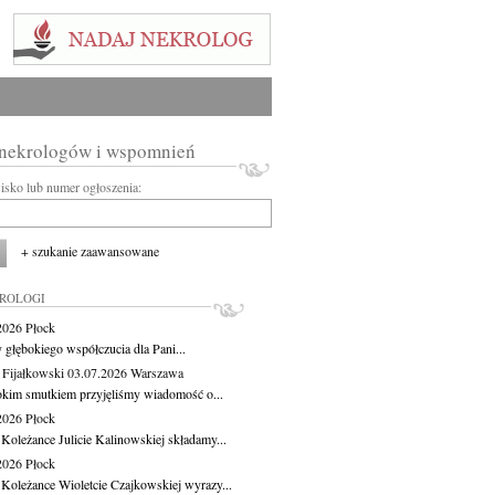
 nekrologów i wspomnień
wisko lub numer ogłoszenia:
+ szukanie zaawansowane
KROLOGI
.2026
Płock
 głębokiego współczucia dla Pani...
 Fijałkowski
03.07.2026
Warszawa
okim smutkiem przyjęliśmy wiadomość o...
.2026
Płock
 Koleżance Julicie Kalinowskiej składamy...
.2026
Płock
 Koleżance Wioletcie Czajkowskiej wyrazy...