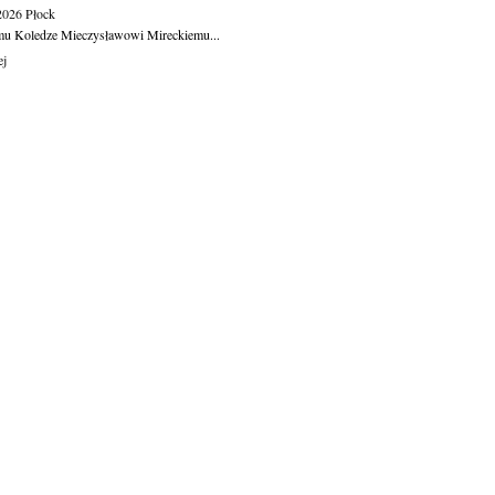
.2026
Płock
u Koledze Mieczysławowi Mireckiemu...
ej