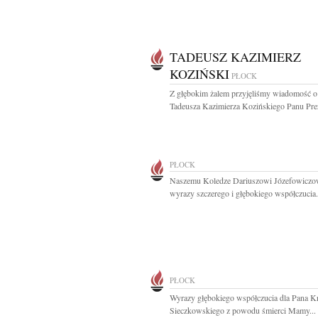
TADEUSZ KAZIMIERZ
KOZIŃSKI
PŁOCK
Z głębokim żalem przyjęliśmy wiadomość o
Tadeusza Kazimierza Kozińskiego Panu Prez
PŁOCK
Naszemu Koledze Dariuszowi Józefowiczo
wyrazy szczerego i głębokiego współczucia.
PŁOCK
Wyrazy głębokiego współczucia dla Pana K
Sieczkowskiego z powodu śmierci Mamy...