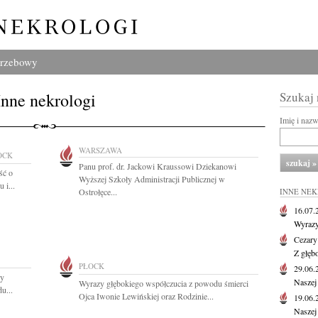
grzebowy
Inne nekrologi
Szukaj
Imię i naz
WARSZAWA
OCK
Panu prof. dr. Jackowi Kraussowi Dziekanowi
ść o
Wyższej Szkoły Administracji Publicznej w
 i...
Ostrołęce...
INNE NE
16.07
Wyrazy
Cezary
Z głęb
PŁOCK
29.06
zy
Naszej
Wyrazy głębokiego współczucia z powodu śmierci
u...
Ojca Iwonie Lewińskiej oraz Rodzinie...
19.06
Naszej