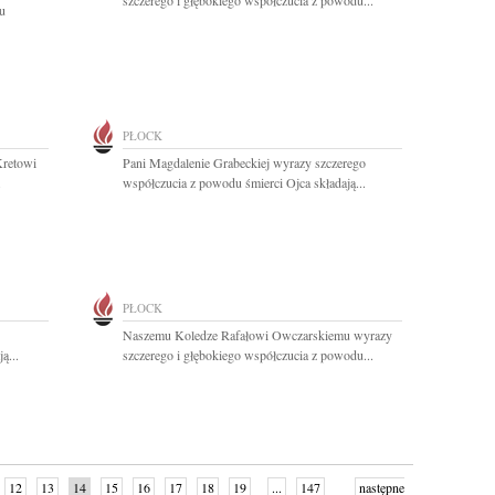
szczerego i głębokiego współczucia z powodu...
u
PŁOCK
Kretowi
Pani Magdalenie Grabeckiej wyrazy szczerego
.
współczucia z powodu śmierci Ojca składają...
PŁOCK
Naszemu Koledze Rafałowi Owczarskiemu wyrazy
ą...
szczerego i głębokiego współczucia z powodu...
12
13
14
15
16
17
18
19
...
147
następne