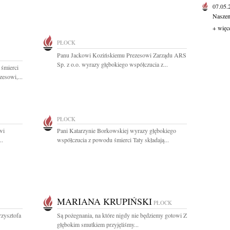
07.05
Naszem
+ więc
PŁOCK
Panu Jackowi Kozińskiemu Prezesowi Zarządu ARS
Sp. z o.o. wyrazy głębokiego współczucia z...
 śmierci
esowi,...
PŁOCK
wi
Pani Katarzynie Borkowskiej wyrazy głębokiego
..
współczucia z powodu śmierci Taty składają...
MARIANA KRUPIŃSKI
PŁOCK
rzysztofa
Są pożegnania, na które nigdy nie będziemy gotowi Z
głębokim smutkiem przyjęliśmy...