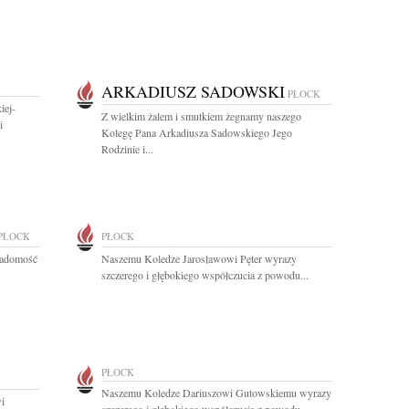
ARKADIUSZ SADOWSKI
PŁOCK
iej-
Z wielkim żalem i smutkiem żegnamy naszego
i
Kolegę Pana Arkadiusza Sadowskiego Jego
Rodzinie i...
PŁOCK
PŁOCK
iadomość
Naszemu Koledze Jarosławowi Pęter wyrazy
szczerego i głębokiego współczucia z powodu...
PŁOCK
Naszemu Koledze Dariuszowi Gutowskiemu wyrazy
i