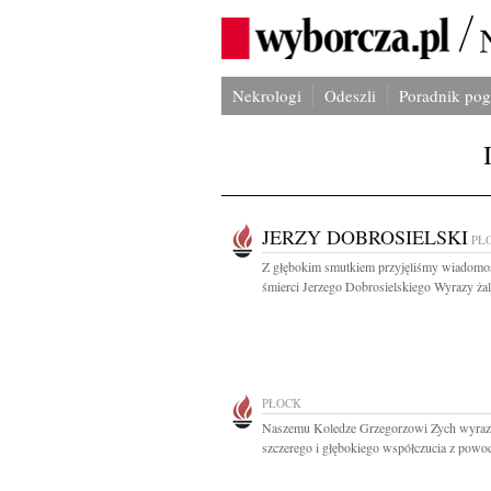
Nekrologi
Odeszli
Poradnik po
JERZY DOBROSIELSKI
PŁ
Z głębokim smutkiem przyjęliśmy wiadomo
śmierci Jerzego Dobrosielskiego Wyrazy żalu
PŁOCK
Naszemu Koledze Grzegorzowi Zych wyra
szczerego i głębokiego współczucia z powod