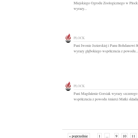
Miejskiego Ogrodu Zoologicznego w Płock
wyrazy...
PŁOCK
Pani Iwonie Jezierskiej i Panu Bohdanowi 
wyrazy głębokiego współczucia z powodu..
PŁOCK
Pani Magdalenie Gorsiak wyrazy szczerego
współczucia z powodu śmierci Matki składaj
« poprzednie
1
...
9
10
11