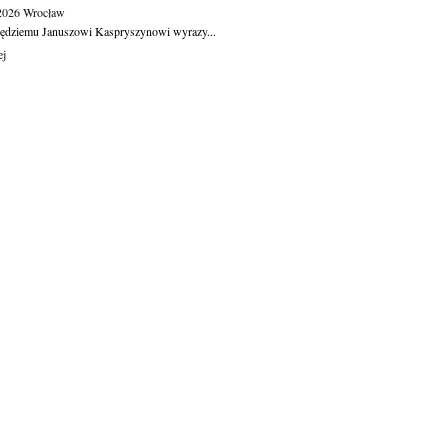
.2026
Wrocław
ędziemu Januszowi Kaspryszynowi wyrazy...
ej