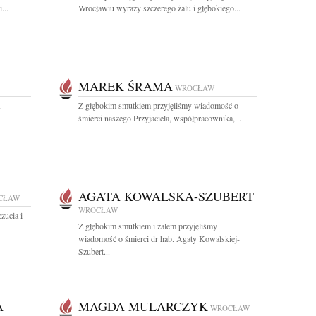
...
Wrocławiu wyrazy szczerego żalu i głębokiego...
MAREK ŚRAMA
WROCŁAW
,
Z głębokim smutkiem przyjęliśmy wiadomość o
śmierci naszego Przyjaciela, współpracownika,...
AGATA KOWALSKA-SZUBERT
CŁAW
WROCŁAW
zucia i
Z głębokim smutkiem i żalem przyjęliśmy
wiadomość o śmierci dr hab. Agaty Kowalskiej-
Szubert...
A
MAGDA MULARCZYK
WROCŁAW