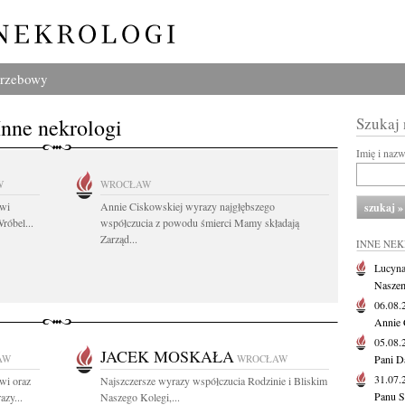
grzebowy
Inne nekrologi
Szukaj
Imię i naz
W
WROCŁAW
owi
Annie Ciskowskiej wyrazy najgłębszego
róbel...
współczucia z powodu śmierci Mamy składają
Zarząd...
INNE NE
Lucyna
Naszem
06.08
Annie 
05.08
JACEK MOSKAŁA
AW
WROCŁAW
Pani D
31.07
wi oraz
Najszczersze wyrazy współczucia Rodzinie i Bliskim
Panu S
zy...
Naszego Kolegi,...