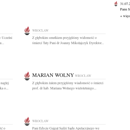
31.07
Panu S
+ więc
WROCŁAW
y Uczelni
Z głębokim smutkiem przyjęliśmy widomość o
...
śmierci Taty Pani dr Joanny Mikołajczyk Dyrektor...
MARIAN WOLNY
WROCŁAW
nagłej
Z głębokim żalem przyjęliśmy wiadomość o śmierci
ka o...
prof. dr hab. Mariana Wolnego wieloletniego...
WROCŁAW
ść o
Pani Edycie Gajgał Sędzi Sądu Apelacyjnego we