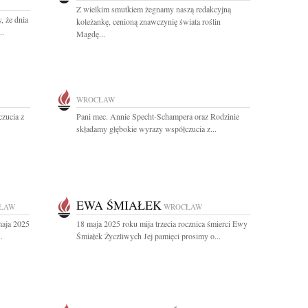
Z wielkim smutkiem żegnamy naszą redakcyjną
, że dnia
koleżankę, cenioną znawczynię świata roślin
..
Magdę...
WROCŁAW
zucia z
Pani mec. Annie Specht-Schampera oraz Rodzinie
składamy głębokie wyrazy współczucia z...
EWA ŚMIAŁEK
ŁAW
WROCŁAW
maja 2025
18 maja 2025 roku mija trzecia rocznica śmierci Ewy
.
Śmiałek Życzliwych Jej pamięci prosimy o...