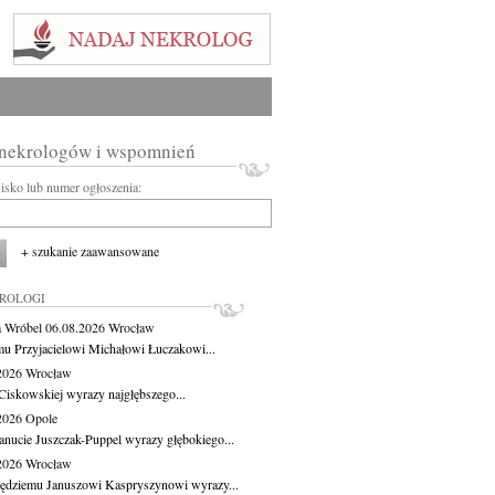
 nekrologów i wspomnień
wisko lub numer ogłoszenia:
+ szukanie zaawansowane
KROLOGI
 Wróbel
06.08.2026
Wrocław
u Przyjacielowi Michałowi Łuczakowi...
.2026
Wrocław
Ciskowskiej wyrazy najgłębszego...
.2026
Opole
anucie Juszczak-Puppel wyrazy głębokiego...
.2026
Wrocław
ędziemu Januszowi Kaspryszynowi wyrazy...