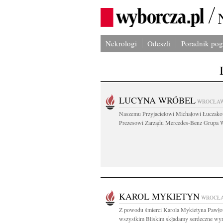
Nekrologi
Odeszli
Poradnik po
LUCYNA WRÓBEL
WROCŁA
Naszemu Przyjacielowi Michałowi Łuczak
Prezesowi Zarządu Mercedes-Benz Grupa W
KAROL MYKIETYN
WROCŁ
Z powodu śmierci Karola Mykietyna Pawło
wszystkim Bliskim składamy serdeczne wyra