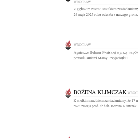
WROCŁAW
Z głębokim żalem i smutkiem zawiadamiamy
24 maja 2025 roku odeszła z naszego grona.
WROCŁAW
Agnieszce Helman-Płońskiej wyrazy współc
powodu śmierci Mamy Przyjaciółki i...
BOŻENA KLIMCZAK
WROC
Z wielkim smutkiem zawiadamiamy, że 17 
roku zmarła prof. dr hab. Bożena Klimczak..