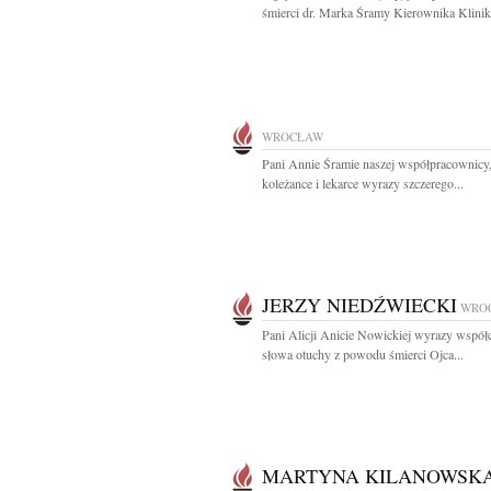
śmierci dr. Marka Śramy Kierownika Kliniki
WROCŁAW
Pani Annie Śramie naszej współpracownicy
koleżance i lekarce wyrazy szczerego...
JERZY NIEDŹWIECKI
WRO
Pani Alicji Anicie Nowickiej wyrazy współc
słowa otuchy z powodu śmierci Ojca...
MARTYNA KILANOWSK