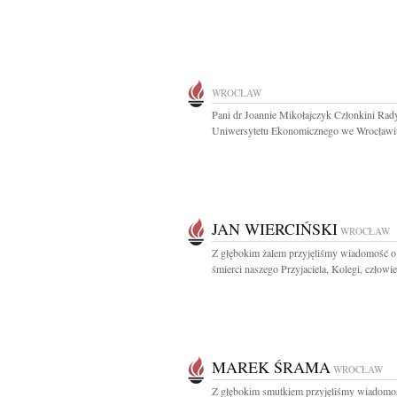
WROCŁAW
Pani dr Joannie Mikołajczyk Członkini Rad
Uniwersytetu Ekonomicznego we Wrocławiu
JAN WIERCIŃSKI
WROCŁAW
Z głębokim żalem przyjęliśmy wiadomość o 
śmierci naszego Przyjaciela, Kolegi, człowie
MAREK ŚRAMA
WROCŁAW
Z głębokim smutkiem przyjęliśmy wiadomo