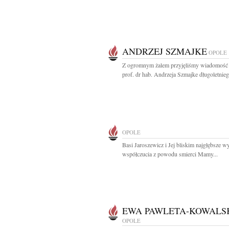
ANDRZEJ SZMAJKE
OPOLE
Z ogromnym żalem przyjęliśmy wiadomość 
prof. dr hab. Andrzeja Szmajke długoletniego
OPOLE
Basi Jaroszewicz i Jej bliskim najgłębsze w
współczucia z powodu smierci Mamy...
EWA PAWLETA-KOWALS
OPOLE