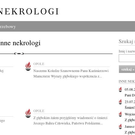
grzebowy
Inne nekrologi
Szukaj
Imię i naz
OPOLE
Jej
Naszemu Koledze Szanownemu Panu Kazimierzowi
Mamczurze Wyrazy głębokiego współczucia z...
INNE NE
05.08
Pani D
23.07
Śmierć 
OPOLE
Wojcie
Z głębokim żalem przyjęliśmy wiadomość o śmierci
Z głęb
nego
Jeszego Bahra Człowieka, Państwu Polskiemu...
Janus
Z głęb