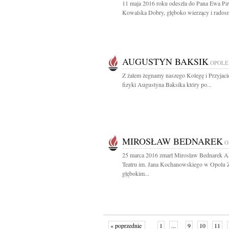
11 maja 2016 roku odeszła do Pana Ewa Pa
Kowalska Dobry, głęboko wierzący i radosn
AUGUSTYN BAKSIK
OPOLE
Z żalem żegnamy naszego Kolegę i Przyjaci
fizyki Augustyna Baksika który po...
MIROSŁAW BEDNAREK
O
25 marca 2016 zmarł Mirosław Bednarek A
Teatru im. Jana Kochanowskiego w Opolu 
głębokim...
« poprzednie
1
...
9
10
11