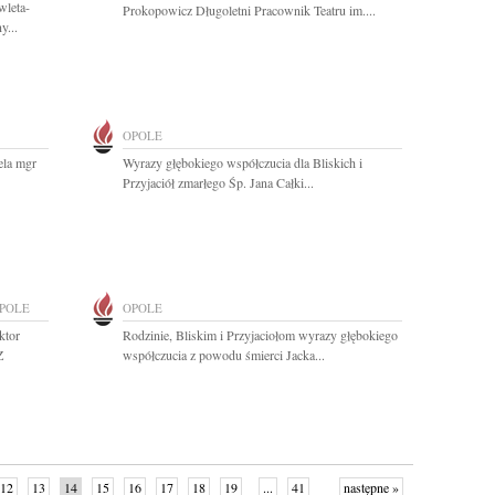
wleta-
Prokopowicz Długoletni Pracownik Teatru im....
y...
OPOLE
ela mgr
Wyrazy głębokiego współczucia dla Bliskich i
Przyjaciół zmarłego Śp. Jana Całki...
POLE
OPOLE
ktor
Rodzinie, Bliskim i Przyjaciołom wyrazy głębokiego
Z
współczucia z powodu śmierci Jacka...
12
13
14
15
16
17
18
19
...
41
następne »