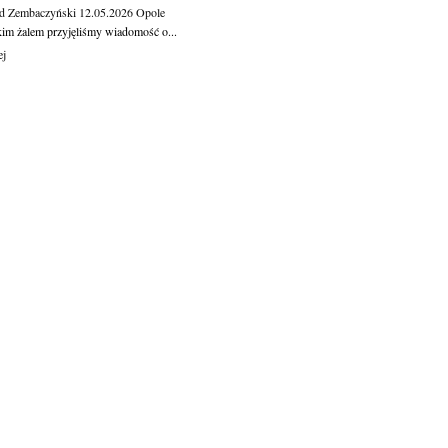
d Zembaczyński
12.05.2026
Opole
kim żalem przyjęliśmy wiadomość o...
ej