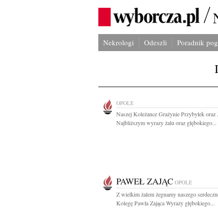
Nekrologi
Odeszli
Poradnik po
OPOLE
Naszej Koleżance Grażynie Przybyłek oraz 
Najbliższym wyrazy żalu oraz głębokiego...
PAWEŁ ZAJĄC
OPOLE
Z wielkim żalem żegnamy naszego serdecz
Kolegę Pawła Zająca Wyrazy głębokiego...