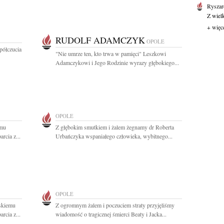
Ryszar
Z wiel
+ więc
RUDOLF ADAMCZYK
OPOLE
półczucia
"Nie umrze ten, kto trwa w pamięci" Leszkowi
Adamczykowi i Jego Rodzinie wyrazy głębokiego...
OPOLE
emu
Z głębokim smutkiem i żalem żegnamy dr Roberta
rcia z...
Urbańczyka wspaniałego człowieka, wybitnego...
OPOLE
skiemu
Z ogromnym żalem i poczuciem straty przyjęliśmy
rcia z...
wiadomość o tragicznej śmierci Beaty i Jacka...