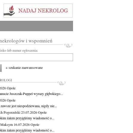
 nekrologów i wspomnień
wisko lub numer ogłoszenia:
+ szukanie zaawansowane
KROLOGI
.2026
Opole
anucie Juszczak-Puppel wyrazy głębokiego...
.2026
Opole
zawsze jest niespodziewana, nigdy nie...
ch Pogorzelski
23.07.2026
Opole
okim żalem przyjęliśmy wiadomość o...
z Maksym
16.07.2026
Opole
okim żalem przyjęliśmy wiadomość o...