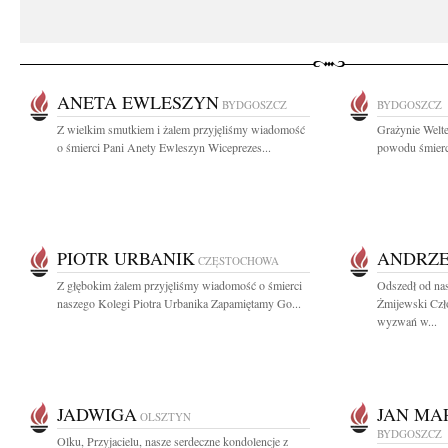
ANETA EWLESZYN
BYDGOSZCZ
BYDGOSZCZ
Z wielkim smutkiem i żalem przyjęliśmy wiadomość
Grażynie Welte
o śmierci Pani Anety Ewleszyn Wiceprezes...
powodu śmierci
PIOTR URBANIK
ANDRZE
CZĘSTOCHOWA
Z głębokim żalem przyjęliśmy wiadomość o śmierci
Odszedł od na
naszego Kolegi Piotra Urbanika Zapamiętamy Go...
Żmijewski Czł
wyzwań w...
JADWIGA
JAN MA
OLSZTYN
BYDGOSZCZ
Olku, Przyjacielu, nasze serdeczne kondolencje z