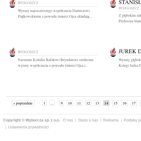
STANIS
BYDGOSZCZ
BYDGOSZCZ
Wyrazy najszczerszego współczucia Dariuszowi
Z głębokim ża
Piątkowskiemu z powodu śmierci Ojca składają...
Profesora Sta
JUREK 
BYDGOSZCZ
Naszemu Koledze Rafałowi Bryndalowi serdeczne
Wyrazy głębok
wyrazy współczucia z powodu śmierci Ojca i...
Kolegi Jurka D
« poprzednie
1
...
9
10
11
12
13
14
15
16
17
»
Copyright © Wyborcza sp. z o.o.
O nas
Staże u nas
Reklama
Polityka 
Ustawienia prywatności