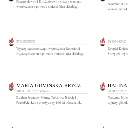
Przemysławowi Droździkowi wyrazy szczerego
Naszemu Kole
współczucia z powodu śmierci Ojca składają...
wyrazy głęboki
BYDGOSZCZ
BYDGOSZCZ
Wyrazy najszczerszego współczucia Robertowi
Drogiej Koleża
Kujaczyńskiemu z powodu śmierci Ojca składają...
Skrzypek wyraz
MARIA GUMIŃSKA-BRYCZ
HALINA
WIEK: 100
BYDGOSZCZ
BYDGOSZCZ
Z żalem żegnamy Mamę, Teściową, Babcię i
Naszemu Koledz
Prababcię, która przeżywszy 100 lat odeszła od...
wyrazy głęboki