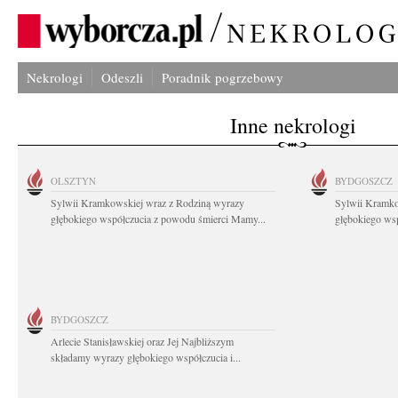
Nekrologi
Odeszli
Poradnik pogrzebowy
Inne nekrologi
OLSZTYN
BYDGOSZCZ
Sylwii Kramkowskiej wraz z Rodziną wyrazy
Sylwii Kramko
głębokiego współczucia z powodu śmierci Mamy...
głębokiego ws
BYDGOSZCZ
Arlecie Stanisławskiej oraz Jej Najbliższym
składamy wyrazy głębokiego współczucia i...