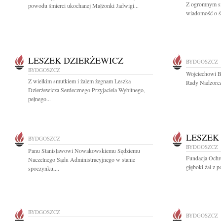
Z ogromnym sm
powodu śmierci ukochanej Małżonki Jadwigi...
wiadomość o śm
LESZEK DZIERŻEWICZ
BYDGOSZCZ
BYDGOSZCZ
Wojciechowi B
Z wielkim smutkiem i żalem żegnam Leszka
Rady Nadzorcz
Dzierżewicza Serdecznego Przyjaciela Wybitnego,
pełnego...
LESZEK
BYDGOSZCZ
BYDGOSZCZ
Panu Stanisławowi Nowakowskiemu Sędziemu
Fundacja Ochr
Naczelnego Sądu Administracyjnego w stanie
głęboki żal z 
spoczynku,...
BYDGOSZCZ
BYDGOSZCZ