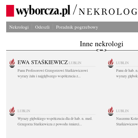
Nekrologi
Odeszli
Poradnik pogrzebowy
Inne nekrologi
EWA STAŚKIEWICZ
LUBLIN
LUBLIN
Panu Profesorowi Grzegorzowi Staśkiewiczowi
Panu dr hab. 
wyrazy żalu i najgłębszego współczucia z...
wyrazy głębok
LUBLIN
LUBLIN
Wyrazy głębokiego współczucia dla dr hab. n. med.
Naszemu Koled
Grzegorza Staśkiewicza z powodu śmierci...
Staśkiewiczowi