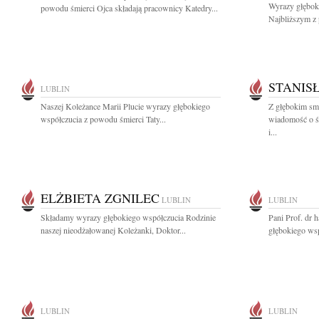
Wyrazy głębok
powodu śmierci Ojca składają pracownicy Katedry...
Najbliższym z 
STANIS
LUBLIN
Naszej Koleżance Marii Plucie wyrazy głębokiego
Z głębokim smu
współczucia z powodu śmierci Taty...
wiadomość o ś
i...
ELŻBIETA ZGNILEC
LUBLIN
LUBLIN
Składamy wyrazy głębokiego współczucia Rodzinie
Pani Prof. dr 
naszej nieodżałowanej Koleżanki, Doktor...
głębokiego wsp
LUBLIN
LUBLIN