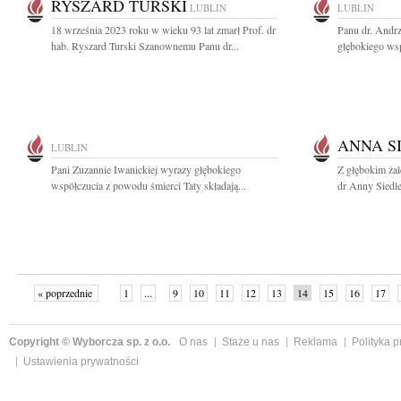
RYSZARD TURSKI
LUBLIN
LUBLIN
18 września 2023 roku w wieku 93 lat zmarł Prof. dr
Panu dr. Andr
hab. Ryszard Turski Szanownemu Panu dr...
głębokiego wsp
ANNA S
LUBLIN
Pani Zuzannie Iwanickiej wyrazy głębokiego
Z głębokim ża
współczucia z powodu śmierci Taty składają...
dr Anny Siedlec
« poprzednie
1
...
9
10
11
12
13
14
15
16
17
»
Copyright © Wyborcza sp. z o.o.
O nas
Staże u nas
Reklama
Polityka 
Ustawienia prywatności