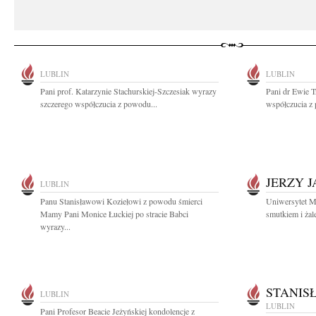
LUBLIN
LUBLIN
Pani prof. Katarzynie Stachurskiej-Szczesiak wyrazy
Pani dr Ewie T
szczerego współczucia z powodu...
współczucia z 
JERZY 
LUBLIN
Panu Stanisławowi Koziełowi z powodu śmierci
Uniwersytet M
Mamy Pani Monice Łuckiej po stracie Babci
smutkiem i żal
wyrazy...
STANIS
LUBLIN
LUBLIN
Pani Profesor Beacie Jeżyńskiej kondolencje z