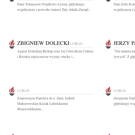
Panu Tomaszowi Popikowi wyrazy głębokiego
Pani Zofii Ko
współczucia z powodu śmierci Taty składa Zarząd...
współczucia z 
ZBIGNIEW DOLECKI
JERZY 
LUBLIN
Agacie Doleckiej-Biskup oraz Jej Córeczkom Celince
"Nie umiera te
i Rozalce najszczersze wyrazy otuchy i...
żywych" Z głę
LUBLIN
LUBLIN
Szanownym Państwu dr n. farm. Izabeli
Drogiemu Dari
Mahorowskiej-Kiciak Lubelskiemu
głębokiego wsp
Wojewódzkiemu...