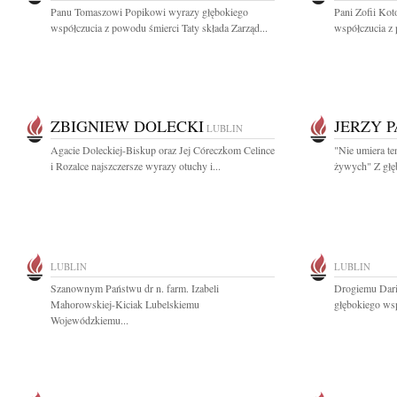
Panu Tomaszowi Popikowi wyrazy głębokiego
Pani Zofii Ko
współczucia z powodu śmierci Taty składa Zarząd...
współczucia z 
ZBIGNIEW DOLECKI
JERZY 
LUBLIN
Agacie Doleckiej-Biskup oraz Jej Córeczkom Celince
"Nie umiera te
i Rozalce najszczersze wyrazy otuchy i...
żywych" Z głę
LUBLIN
LUBLIN
Szanownym Państwu dr n. farm. Izabeli
Drogiemu Dari
Mahorowskiej-Kiciak Lubelskiemu
głębokiego wsp
Wojewódzkiemu...