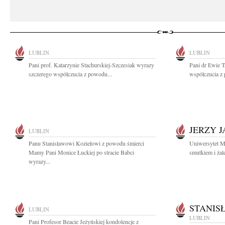
LUBLIN
LUBLIN
Pani prof. Katarzynie Stachurskiej-Szczesiak wyrazy
Pani dr Ewie T
szczerego współczucia z powodu...
współczucia z 
JERZY 
LUBLIN
Panu Stanisławowi Koziełowi z powodu śmierci
Uniwersytet M
Mamy Pani Monice Łuckiej po stracie Babci
smutkiem i żal
wyrazy...
STANIS
LUBLIN
LUBLIN
Pani Profesor Beacie Jeżyńskiej kondolencje z