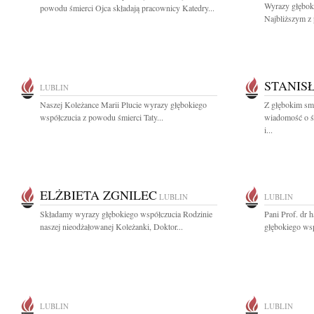
Wyrazy głębok
powodu śmierci Ojca składają pracownicy Katedry...
Najbliższym z 
STANIS
LUBLIN
Naszej Koleżance Marii Plucie wyrazy głębokiego
Z głębokim smu
współczucia z powodu śmierci Taty...
wiadomość o ś
i...
ELŻBIETA ZGNILEC
LUBLIN
LUBLIN
Składamy wyrazy głębokiego współczucia Rodzinie
Pani Prof. dr 
naszej nieodżałowanej Koleżanki, Doktor...
głębokiego wsp
LUBLIN
LUBLIN