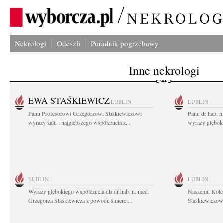
Nekrologi
Odeszli
Poradnik pogrzebowy
Inne nekrologi
EWA STAŚKIEWICZ
LUBLIN
LUBLIN
Panu Profesorowi Grzegorzowi Staśkiewiczowi
Panu dr hab. 
wyrazy żalu i najgłębszego współczucia z...
wyrazy głębok
LUBLIN
LUBLIN
Wyrazy głębokiego współczucia dla dr hab. n. med.
Naszemu Koled
Grzegorza Staśkiewicza z powodu śmierci...
Staśkiewiczowi