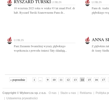
RYSZARD TURSKI
LUBLIN
LUBLIN
18 września 2023 roku w wieku 93 lat zmarł Prof. dr
Panu dr. Andr
hab. Ryszard Turski Szanownemu Panu dr...
głębokiego wsp
ANNA S
LUBLIN
Pani Zuzannie Iwanickiej wyrazy głębokiego
Z głębokim ża
współczucia z powodu śmierci Taty składają...
dr Anny Siedlec
« poprzednie
1
...
9
10
11
12
13
14
15
16
17
»
Copyright © Wyborcza sp. z o.o.
O nas
Staże u nas
Reklama
Polityka 
Ustawienia prywatności