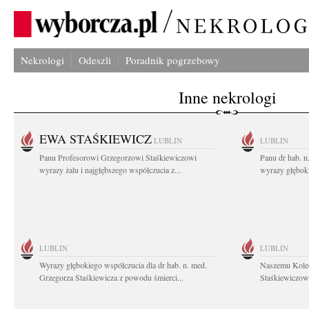
Nekrologi
Odeszli
Poradnik pogrzebowy
Inne nekrologi
EWA STAŚKIEWICZ
LUBLIN
LUBLIN
Panu Profesorowi Grzegorzowi Staśkiewiczowi
Panu dr hab. 
wyrazy żalu i najgłębszego współczucia z...
wyrazy głębok
LUBLIN
LUBLIN
Wyrazy głębokiego współczucia dla dr hab. n. med.
Naszemu Koled
Grzegorza Staśkiewicza z powodu śmierci...
Staśkiewiczowi