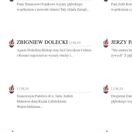
Panu Tomaszowi Popikowi wyrazy głębokiego
Pani Zofii Ko
współczucia z powodu śmierci Taty składa Zarząd...
współczucia z 
ZBIGNIEW DOLECKI
JERZY 
LUBLIN
Agacie Doleckiej-Biskup oraz Jej Córeczkom Celince
"Nie umiera te
i Rozalce najszczersze wyrazy otuchy i...
żywych" Z głę
LUBLIN
LUBLIN
Szanownym Państwu dr n. farm. Izabeli
Drogiemu Dari
Mahorowskiej-Kiciak Lubelskiemu
głębokiego wsp
Wojewódzkiemu...