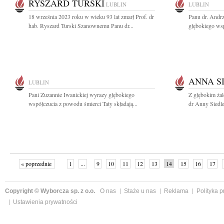
RYSZARD TURSKI
LUBLIN
LUBLIN
18 września 2023 roku w wieku 93 lat zmarł Prof. dr
Panu dr. Andr
hab. Ryszard Turski Szanownemu Panu dr...
głębokiego wsp
ANNA S
LUBLIN
Pani Zuzannie Iwanickiej wyrazy głębokiego
Z głębokim ża
współczucia z powodu śmierci Taty składają...
dr Anny Siedlec
« poprzednie
1
...
9
10
11
12
13
14
15
16
17
»
Copyright © Wyborcza sp. z o.o.
O nas
Staże u nas
Reklama
Polityka 
Ustawienia prywatności