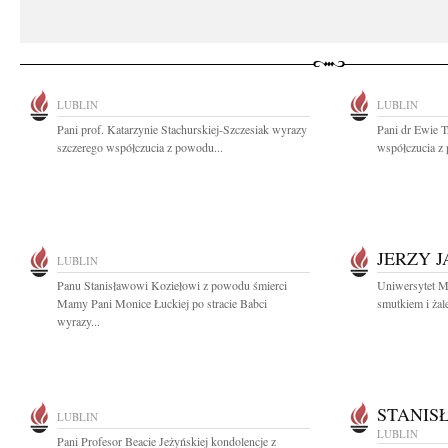
LUBLIN
LUBLIN
Pani prof. Katarzynie Stachurskiej-Szczesiak wyrazy
Pani dr Ewie T
szczerego współczucia z powodu...
współczucia z 
JERZY 
LUBLIN
Panu Stanisławowi Koziełowi z powodu śmierci
Uniwersytet M
Mamy Pani Monice Łuckiej po stracie Babci
smutkiem i żal
wyrazy...
STANIS
LUBLIN
LUBLIN
Pani Profesor Beacie Jeżyńskiej kondolencje z