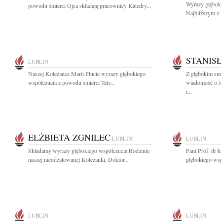
Wyrazy głębok
powodu śmierci Ojca składają pracownicy Katedry...
Najbliższym z 
STANIS
LUBLIN
Naszej Koleżance Marii Plucie wyrazy głębokiego
Z głębokim smu
współczucia z powodu śmierci Taty...
wiadomość o ś
i...
ELŻBIETA ZGNILEC
LUBLIN
LUBLIN
Składamy wyrazy głębokiego współczucia Rodzinie
Pani Prof. dr 
naszej nieodżałowanej Koleżanki, Doktor...
głębokiego wsp
LUBLIN
LUBLIN