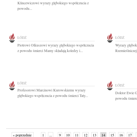
Klincewiczowi wyrazy głębokiego współczucia z
powodu...
ŁÓDŹ
ŁÓDŹ
Piotrowi Olkuszowi wyrazy głębokiego współczucia
Wyrazy głębok
z powodu śmierci Mamy składają koledzy i...
Rzemieślniczej
ŁÓDŹ
ŁÓDŹ
Profesorowi Marcinowi Kurowskiemu wyrazy
Doktor Ewie G
głębokiego współczucia z powodu śmierci Taty...
powodu śmierci
« poprzednie
1
...
9
10
11
12
13
14
15
16
17