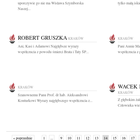
uporczywie go nie ma Wisława Szymborska
tylko małą iskie
Naszej...
ROBERT GRUSZKA
KRAKÓW
KRAKÓW
Ani, Kasi i Adamowi Najgłębsze wyrazy
Pani Annie Ma
współczucia z powodu śmierci Brata i Taty ŚP...
współczucia z 
WACEK
KRAKÓW
KRAKÓW
Szanownemu Panu Prof. dr hab. Aleksandrowi
Z głębokim żal
Konturkowi Wyrazy najgłębszego współczucia z...
Człowieka wiel
« poprzednie
1
...
9
10
11
12
13
14
15
16
17