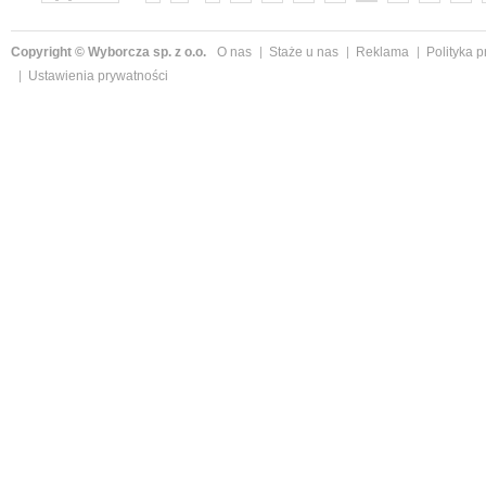
»
Copyright © Wyborcza sp. z o.o.
O nas
Staże u nas
Reklama
Polityka 
Ustawienia prywatności