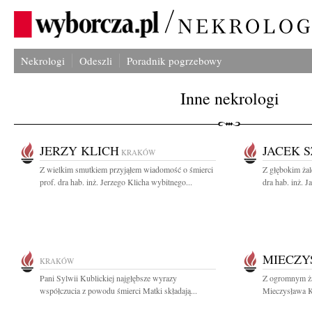
Nekrologi
Odeszli
Poradnik pogrzebowy
Inne nekrologi
JERZY KLICH
JACEK S
KRAKÓW
Z wielkim smutkiem przyjąłem wiadomość o śmierci
Z głębokim ża
prof. dra hab. inż. Jerzego Klicha wybitnego...
dra hab. inż. 
MIECZY
KRAKÓW
Pani Sylwii Kublickiej najgłębsze wyrazy
Z ogromnym ża
współczucia z powodu śmierci Matki składają...
Mieczysława K