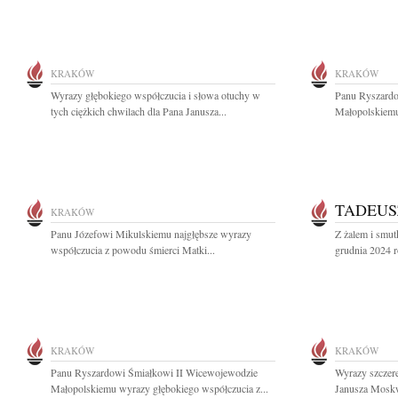
KRAKÓW
KRAKÓW
Wyrazy głębokiego współczucia i słowa otuchy w
Panu Ryszardo
tych ciężkich chwilach dla Pana Janusza...
Małopolskiemu
TADEUS
KRAKÓW
Panu Józefowi Mikulskiemu najgłębsze wyrazy
Z żalem i smu
współczucia z powodu śmierci Matki...
grudnia 2024 ro
KRAKÓW
KRAKÓW
Panu Ryszardowi Śmiałkowi II Wicewojewodzie
Wyrazy szczere
Małopolskiemu wyrazy głębokiego współczucia z...
Janusza Moskw