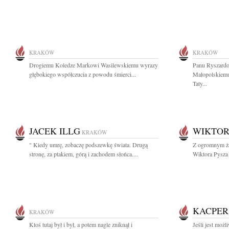
KRAKÓW
KRAKÓW
Drogiemu Koledze Markowi Wasilewskiemu wyrazy
Panu Ryszardo
głębokiego współczucia z powodu śmierci...
Małopolskiemu
Taty...
JACEK ILLG
WIKTOR
KRAKÓW
" Kiedy umrę, zobaczę podszewkę świata. Drugą
Z ogromnym ża
stronę, za ptakiem, górą i zachodem słońca....
Wiktora Pysza b
KACPER
KRAKÓW
Ktoś tutaj był i był, a potem nagle zniknął i
Jeśli jest moż