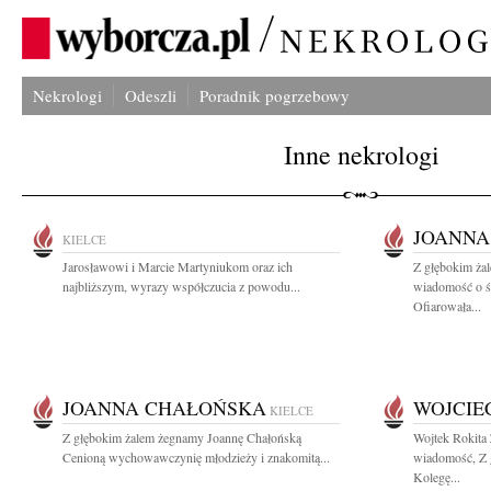
Nekrologi
Odeszli
Poradnik pogrzebowy
Inne nekrologi
JOANNA
KIELCE
Jarosławowi i Marcie Martyniukom oraz ich
Z głębokim żal
najbliższym, wyrazy współczucia z powodu...
wiadomość o ś
Ofiarowała...
JOANNA CHAŁOŃSKA
WOJCIE
KIELCE
Z głębokim żalem żegnamy Joannę Chałońską
Wojtek Rokita
Cenioną wychowawczynię młodzieży i znakomitą...
wiadomość, Z 
Kolegę...