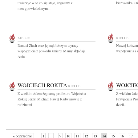
uwierzyć w to co się stało, żegnamy z
kierownika Kli
niewypowiedzianym...
KIELCE
KIELCE
Danusi Ziach oraz jej najbliższym wyrazy
Naszej koleżan
współczucia z powodu śmierci Mamy składają
współczucia i 
Ania...
WOJCIECH ROKITA
WOJCIE
KIELCE
Z wielkim żalem żegnamy profesora Wojciecha
Z wielkim żal
Rokitę Jerzy, Michał i Paweł Radwanowie z
Przyjaciela Pr
rodzinami
dzieli...
« poprzednie
1
...
9
10
11
12
13
14
15
16
17