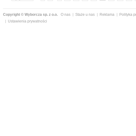
»
Copyright © Wyborcza sp. z o.o.
O nas
Staże u nas
Reklama
Polityka 
Ustawienia prywatności