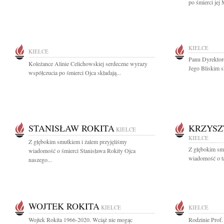
po śmierci jej
KIELCE
KIELCE
Panu Dyrektor
Koleżance Alinie Celichowskiej serdeczne wyrazy
Jego Bliskim s
współczucia po śmierci Ojca składają...
STANISŁAW ROKITA
KRZYSZ
KIELCE
KIELCE
Z głębokim smutkiem i żalem przyjęliśmy
Z głębokim smu
wiadomość o śmierci Stanisława Rokity Ojca
wiadomość o ta
naszego...
WOJTEK ROKITA
KIELCE
KIELCE
Wojtek Rokita 1966-2020. Wciąż nie mogąc
Rodzinie Prof.