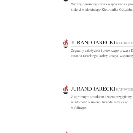
Wyrazy ogromnego żalu i współczucia z p
śmierci wieloletniego Kierownika Oddziału.
JURAND JARECKI
KATOWICE
Żegnamy założyciela i pierwszego prezes
Juranda Jareckiego Dobry kolega, wspaniały
JURAND JARECKI
KATOWICE
Z ogromnym smutkiem i żalem przyjęliśmy
wiadomość o śmierci Juranda Jareckiego
wybitnego...