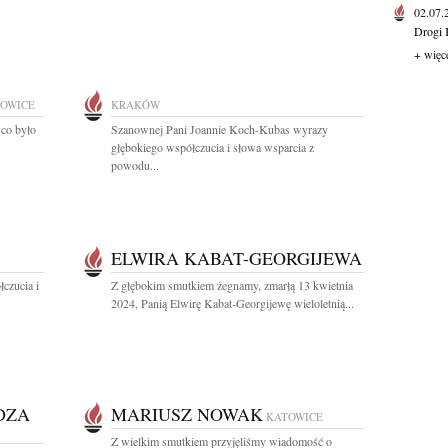
02.07
Drogi 
+ więc
OWICE
KRAKÓW
 co było
Szanownej Pani Joannie Koch-Kubas wyrazy
głębokiego współczucia i słowa wsparcia z
powodu...
ELWIRA KABAT-GEORGIJEWA
czucia i
Z głębokim smutkiem żegnamy, zmarłą 13 kwietnia
2024, Panią Elwirę Kabat-Georgijewę wieloletnią...
DZA
MARIUSZ NOWAK
KATOWICE
Z wielkim smutkiem przyjęliśmy wiadomość o