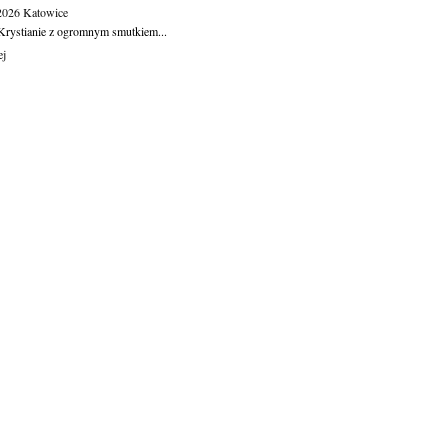
.2026
Katowice
Krystianie z ogromnym smutkiem...
ej