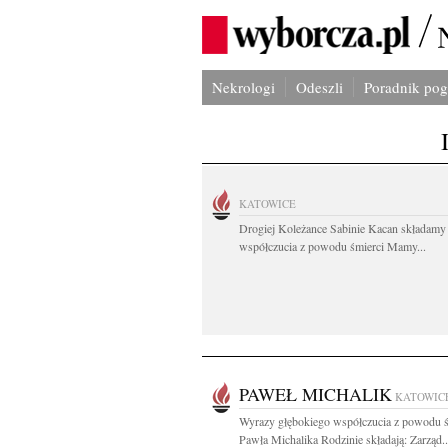
Nekrologi
Odeszli
Poradnik po
KATOWICE
Drogiej Koleżance Sabinie Kacan składamy
współczucia z powodu śmierci Mamy...
PAWEŁ MICHALIK
KATOWIC
Wyrazy głębokiego współczucia z powodu ś
Pawła Michalika Rodzinie składają: Zarząd..