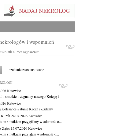
 nekrologów i wspomnień
wisko lub numer ogłoszenia:
+ szukanie zaawansowane
KROLOGI
.2026
Katowice
kim smutkiem żegnamy naszego Kolegę i...
.2026
Katowice
j Koleżance Sabinie Kacan składamy...
 Kurek
24.07.2026
Katowice
okim smutkiem przyjęliśmy wiadomość o...
z Zając
15.07.2026
Katowice
okim smutkiem przyjąłem wiadomość o...