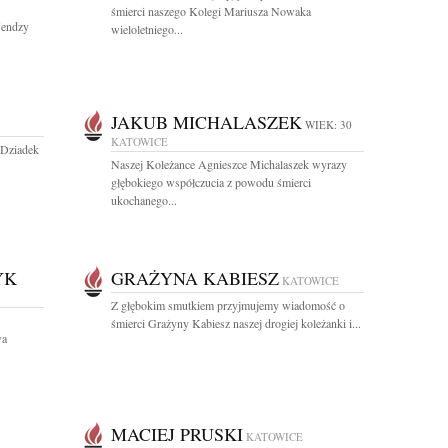
śmierci naszego Kolegi Mariusza Nowaka
Nendzy
wieloletniego...
JAKUB MICHALASZEK
WIEK: 30
KATOWICE
 Dziadek
Naszej Koleżance Agnieszce Michalaszek wyrazy
głębokiego współczucia z powodu śmierci
ukochanego...
YK
GRAŻYNA KABIESZ
KATOWICE
Z głębokim smutkiem przyjmujemy wiadomość o
śmierci Grażyny Kabiesz naszej drogiej koleżanki i...
wa
MACIEJ PRUSKI
KATOWICE