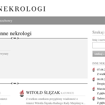
grzebowy
Inne nekrologi
Szukaj
Imię i naz
 wyrazy
INNE NE
07.08
Z wiel
06.08
Drogie
Marcin
WITOLD ŚLĘZAK
E
KATOWICE
Z głęb
Tadeus
mierci
Z wielkim smutkiem przyjęliśmy wiadomość o
Z głęb
.
śmierci Witolda Ślęzaka Radnego Rady Miejskiej w...