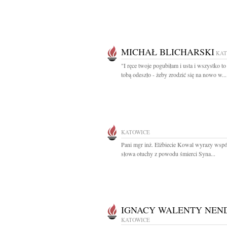
MICHAŁ BLICHARSKI
KAT
"I ręce twoje pogubiłam i usta i wszystko to
tobą odeszło - żeby zrodzić się na nowo w...
KATOWICE
Pani mgr inż. Elżbiecie Kowal wyrazy współ
słowa otuchy z powodu śmierci Syna...
IGNACY WALENTY NEN
KATOWICE