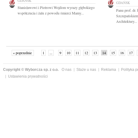
GDAŃSK
GDAŃSK
Stanisławowi i Piotrowi Wojdom wyrazy głębokiego
Panu prof. dr. 
współczucia i żalu z powodu śmierci Mamy...
Szczepańskiem
Architektury...
« poprzednie
1
...
9
10
11
12
13
14
15
16
17
»
Copyright © Wyborcza sp. z o.o.
O nas
Staże u nas
Reklama
Polityka 
Ustawienia prywatności