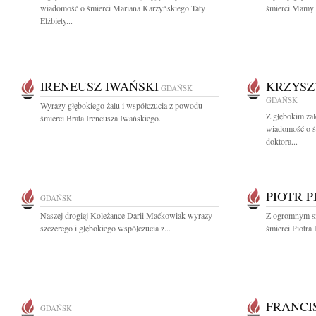
wiadomość o śmierci Mariana Karzyńskiego Taty
śmierci Mamy d
Elżbiety...
IRENEUSZ IWAŃSKI
KRZYSZ
GDAŃSK
GDAŃSK
Wyrazy głębokiego żalu i współczucia z powodu
Z głębokim żal
śmierci Brata Ireneusza Iwańskiego...
wiadomość o ś
doktora...
PIOTR P
GDAŃSK
Naszej drogiej Koleżance Darii Maćkowiak wyrazy
Z ogromnym s
szczerego i głębokiego współczucia z...
śmierci Piotra 
FRANCI
GDAŃSK