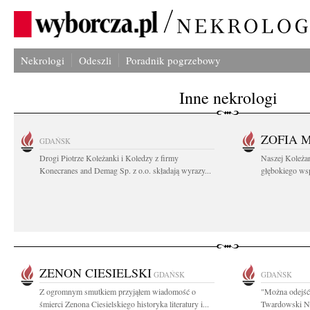
Nekrologi
Odeszli
Poradnik pogrzebowy
Inne nekrologi
ZOFIA 
GDAŃSK
Drogi Piotrze Koleżanki i Koledzy z firmy
Naszej Koleża
Konecranes and Demag Sp. z o.o. składają wyrazy...
głębokiego wspó
ZENON CIESIELSKI
GDAŃSK
GDAŃSK
Z ogromnym smutkiem przyjąłem wiadomość o
"Można odejść 
śmierci Zenona Ciesielskiego historyka literatury i...
Twardowski Na