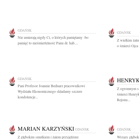
GDAŃSK
GDAŃSK
Nie umierają nigdy Ci, o których pamiętamy -bo
Z wielkim żal
pamięć to nieśmiertelność Panu dr. hab....
o śmierci Ojca
GDAŃSK
HENRYK
Pani Profesor Joannie Bednarz pracownikowi
Z ogromnym s
Wydziału Ekonomicznego składamy szczere
śmierci Henryk
kondolencje...
Rejonu...
MARIAN KARZYŃSKI
GDAŃSK
GDAŃSK
Z głębokim smutkiem i żalem przyjęliśmy
Wyrazy głębok