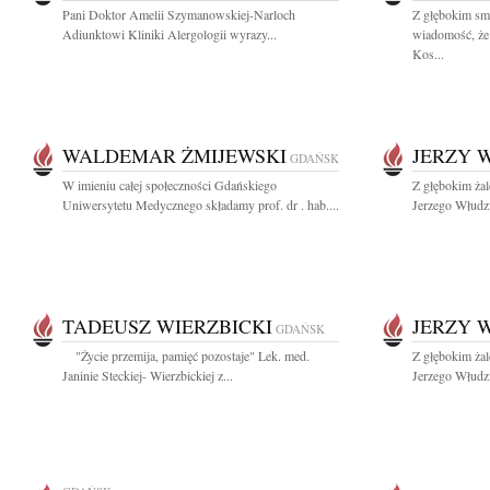
Pani Doktor Amelii Szymanowskiej-Narloch
Z głębokim smu
Adiunktowi Kliniki Alergologii wyrazy...
wiadomość, że 
Kos...
WALDEMAR ŻMIJEWSKI
JERZY 
GDAŃSK
W imieniu całej społeczności Gdańskiego
Z głębokim ża
Uniwersytetu Medycznego składamy prof. dr . hab....
Jerzego Włudzi
TADEUSZ WIERZBICKI
JERZY 
GDAŃSK
"Życie przemija, pamięć pozostaje" Lek. med.
Z głębokim ża
Janinie Steckiej- Wierzbickiej z...
Jerzego Włudz