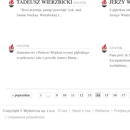
TADEUSZ WIERZBICKI
JERZY 
GDAŃSK
"Życie przemija, pamięć pozostaje" Lek. med.
Z głębokim ża
Janinie Steckiej- Wierzbickiej z...
Jerzego Włudz
GDAŃSK
GDAŃSK
Stanisławowi i Piotrowi Wojdom wyrazy głębokiego
Panu prof. dr. 
współczucia i żalu z powodu śmierci Mamy...
Szczepańskiem
Architektury...
« poprzednie
1
...
9
10
11
12
13
14
15
16
17
»
Copyright © Wyborcza sp. z o.o.
O nas
Staże u nas
Reklama
Polityka 
Ustawienia prywatności