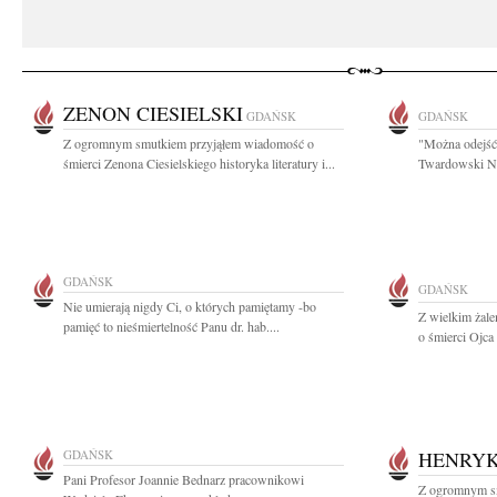
ZENON CIESIELSKI
GDAŃSK
GDAŃSK
Z ogromnym smutkiem przyjąłem wiadomość o
"Można odejść 
śmierci Zenona Ciesielskiego historyka literatury i...
Twardowski Na
GDAŃSK
GDAŃSK
Nie umierają nigdy Ci, o których pamiętamy -bo
Z wielkim żal
pamięć to nieśmiertelność Panu dr. hab....
o śmierci Ojca
GDAŃSK
HENRYK
Pani Profesor Joannie Bednarz pracownikowi
Z ogromnym s