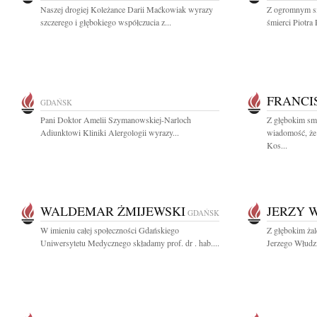
Naszej drogiej Koleżance Darii Maćkowiak wyrazy
Z ogromnym s
szczerego i głębokiego współczucia z...
śmierci Piotra 
FRANCI
GDAŃSK
Pani Doktor Amelii Szymanowskiej-Narloch
Z głębokim smu
Adiunktowi Kliniki Alergologii wyrazy...
wiadomość, że 
Kos...
WALDEMAR ŻMIJEWSKI
JERZY 
GDAŃSK
W imieniu całej społeczności Gdańskiego
Z głębokim ża
Uniwersytetu Medycznego składamy prof. dr . hab....
Jerzego Włudzi