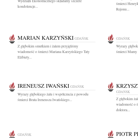
Wydziału Ekonomicznego składamy szczere
śmierci Henryk
kondolencje...
Rejonu...
MARIAN KARZYŃSKI
GDAŃSK
GDAŃSK
Z głębokim smutkiem i żalem przyjęliśmy
Wyrazy głębok
wiadomość o śmierci Mariana Karzyńskiego Taty
śmierci Mamy d
Elżbiety...
IRENEUSZ IWAŃSKI
KRZYSZ
GDAŃSK
GDAŃSK
Wyrazy głębokiego żalu i współczucia z powodu
Z głębokim żal
śmierci Brata Ireneusza Iwańskiego...
wiadomość o ś
doktora...
PIOTR P
GDAŃSK