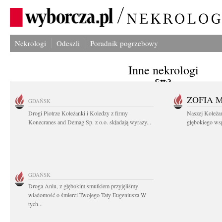
Nekrologi
Odeszli
Poradnik pogrzebowy
Inne nekrologi
ZOFIA 
GDAŃSK
Drogi Piotrze Koleżanki i Koledzy z firmy
Naszej Koleża
Konecranes and Demag Sp. z o.o. składają wyrazy...
głębokiego wspó
GDAŃSK
Droga Aniu, z głębokim smutkiem przyjęliśmy
wiadomość o śmierci Twojego Taty Eugeniusza W
tych...