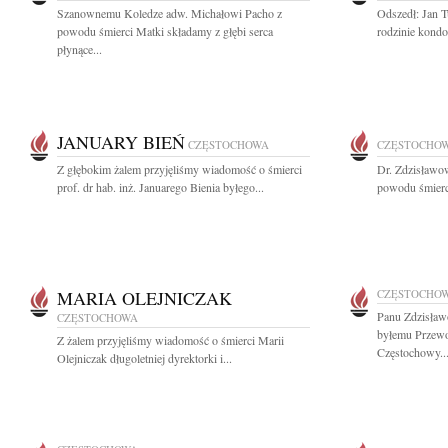
Szanownemu Koledze adw. Michałowi Pacho z
Odszedł: Jan T
powodu śmierci Matki składamy z głębi serca
rodzinie kondo
płynące...
JANUARY BIEŃ
CZĘSTOCHOWA
CZĘSTOCHO
Z głębokim żalem przyjęliśmy wiadomość o śmierci
Dr. Zdzisławo
prof. dr hab. inż. Januarego Bienia byłego...
powodu śmierci
MARIA OLEJNICZAK
CZĘSTOCHO
Panu Zdzisław
CZĘSTOCHOWA
byłemu Przew
Z żalem przyjęliśmy wiadomość o śmierci Marii
Częstochowy..
Olejniczak długoletniej dyrektorki i...