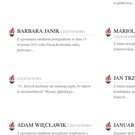
współtwórcę...
BARBARA JANIK
MARIOL
CZĘSTOCHOWA
CZĘSTOCHO
Z ogromnym smutkiem pożegnaliśmy w dniu 15
Z żalem przyję
września 2021 roku Naszą Koleżankę radcę
Jeziorowskiej 
prawnego...
JAN TRZ
CZĘSTOCHOWA
"Ci, których kochamy nie umierają nigdy, bo miłość
Z żalem żegnam
to nieśmiertelność" Wyrazy głębokiego...
kombatanta, pat
Szarych...
ADAM WIĘCŁAWIK
JANUAR
CZĘSTOCHOWA
Z ogromnym smutkiem przyjęliśmy wiadomość o
Żegnamy prof. 