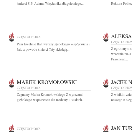
śmierci Ś.P. Adama Więcławika długoletniego...
Rektora Polite
ALEKSA
CZĘSTOCHOWA
CZĘSTOCHO
Pani Ewelinie Balt wyrazy głębokiego współczucia i
Z ogromnym s
żalu z powodu śmierci Taty składają...
września 2021
Prawnego...
MAREK KROMOŁOWSKI
JACEK 
CZĘSTOCHOWA
CZĘSTOCHO
Żegnamy Marka Kromołowskiego Z wyrazami
Z wielkim żal
głębokiego współczucia dla Rodziny i Bliskich...
naszego Koleg
JAN TU
CZĘSTOCHOWA