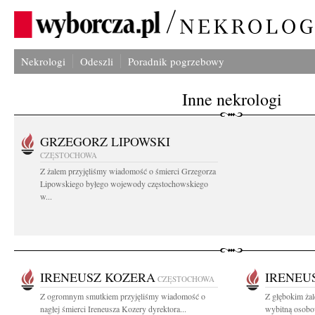
Nekrologi
Odeszli
Poradnik pogrzebowy
Inne nekrologi
GRZEGORZ LIPOWSKI
CZĘSTOCHOWA
Z żalem przyjęliśmy wiadomość o śmierci Grzegorza
Lipowskiego byłego wojewody częstochowskiego
w...
IRENEUSZ KOZERA
IRENEU
CZĘSTOCHOWA
Z ogromnym smutkiem przyjęliśmy wiadomość o
Z głębokim ża
nagłej śmierci Ireneusza Kozery dyrektora...
wybitną osobo