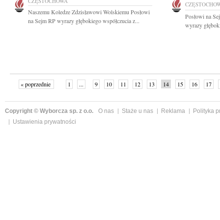
CZĘSTOCHOWA
CZĘSTOCHO
Naszemu Koledze Zdzisławowi Wolskiemu Posłowi
Posłowi na Se
na Sejm RP wyrazy głębokiego współczucia z...
wyrazy głęboki
« poprzednie
1
...
9
10
11
12
13
14
15
16
17
»
Copyright © Wyborcza sp. z o.o.
O nas
Staże u nas
Reklama
Polityka 
Ustawienia prywatności